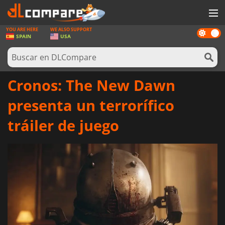
YOU ARE HERE
WE ALSO SUPPORT
Dark
JUEGOS
SPAIN
USA
mode
TARJETAS PREPAGO
SOFTWARE
Cronos: The New Dawn
REWARDS
presenta un terrorífico
HARDWARE
tráiler de juego
NOTICIAS
INICIAR SESIÓN O REGISTRARSE