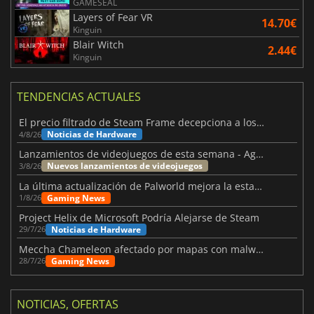
GAMESEAL
Layers of Fear VR
14.70€
Kinguin
Blair Witch
2.44€
Kinguin
TENDENCIAS ACTUALES
El precio filtrado de Steam Frame decepciona a los usuarios
Noticias de Hardware
4/8/26
Lanzamientos de videojuegos de esta semana - Agosto de 2026 (semana 32)
Nuevos lanzamientos de videojuegos
3/8/26
La última actualización de Palworld mejora la estabilidad
Gaming News
1/8/26
Project Helix de Microsoft Podría Alejarse de Steam
Noticias de Hardware
29/7/26
Meccha Chameleon afectado por mapas con malware y Discord
Gaming News
28/7/26
NOTICIAS, OFERTAS