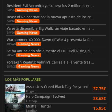
Resident Evil Veronica ya supera los 2 millones en listas de deseados
Gaming News
5/8/26
Beast of Reincarnation: la nueva apuesta de los creadores de Pokémon
Gaming News
5/8/26
Ya está disponible Big Walk, un viaje basado en la amistad
Gaming News
5/8/26
Warhammer 40.000: Dawn of War 4 presenta la facción de los Necrones
Gaming News
30/7/26
Se ha anunciado oficialmente el DLC Hell Rising de Nioh 3
Gaming News
28/7/26
Forsaken Realms: Vahrin's Call sale a la venta tras una década
Gaming News
28/7/26
LOS MÁS POPULARES
Assassin's Creed Black Flag Resynced
37.75€
Kinguin
Halo Campaign Evolved
28.68€
LDShop
Mistfall Hunter
15.95€
LootBar