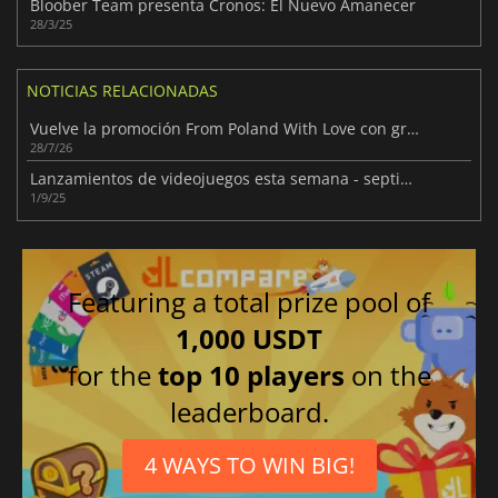
Bloober Team presenta Cronos: El Nuevo Amanecer
28/3/25
NOTICIAS RELACIONADAS
Vuelve la promoción From Poland With Love con grandes descuentos
28/7/26
Lanzamientos de videojuegos esta semana - septiembre 2025 (Semana 36)
1/9/25
Featuring a total prize pool of
1,000 USDT
for the
top 10 players
on the
leaderboard.
4 WAYS TO WIN BIG!