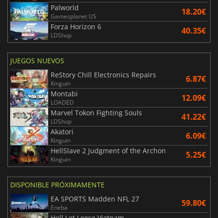
Palworld
18.20€
Gamesplanet US
Forza Horizon 6
40.35€
LDShop
JUEGOS NUEVOS
ReStory Chill Electronics Repairs
6.87€
Kinguin
Montabi
12.09€
LOADED
Marvel Tokon Fighting Souls
41.22€
LDShop
Akatori
6.09€
Kinguin
HellSlave 2 Judgment of the Archon
5.25€
Kinguin
DISPONIBLE PRÓXIMAMENTE
EA SPORTS Madden NFL 27
59.80€
Eneba
Hell Let Loose Vietnam