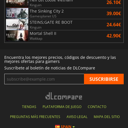
26.10€
Kinguin
The Sinking City 2
39.00€
Gamesplanet US
STEINS;GATE RE BOOT
24.64€
Kinguin
Mortal Shell II
42.90€
Wakkap
Encuentra los mejores precios, códigos de descuento y las
mejores ofertas para gamers
Suscríbete al boletín de noticias de DLCompare
TIENDAS
PLATAFORMA DE JUEGO
CONTACTO
PREGUNTAS MÁS FRECUENTES
AVISO LEGAL
MAPA DEL SITIO
SPAIN