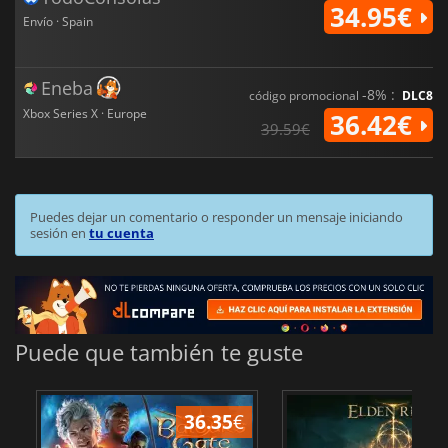
34.95€
Envío · Spain
Eneba
-8% :
código promocional
DLC8
Xbox Series X · Europe
36.42€
39.59€
Puedes dejar un comentario o responder un mensaje iniciando
sesión en
tu cuenta
Puede que también te guste
36.35
€
1