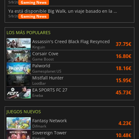
Gaming News
5/8/26
Ya está disponible Big Walk, un viaje basado en la amistad
Gaming News
5/8/26
LOS MÁS POPULARES
Assassin's Creed Black Flag Resynced
37.75€
Kinguin
Corsair Cove
16.80€
Game Boost
Palworld
18.16€
Gamesplanet US
Mistfall Hunter
15.95€
LootBar
EA SPORTS FC 27
45.73€
Eneba
JUEGOS NUEVOS
Fantasy Network
4.23€
Difmark
Sovereign Tower
10.48€
Kinguin