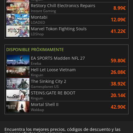
ReStory Chill Electronics Repairs
8.99€
Instant Gaming
Montabi
12.09€
LOADED
Marvel Tokon Fighting Souls
41.22€
LDShop
DISPONIBLE PRÓXIMAMENTE
EA SPORTS Madden NFL 27
59.80€
Eneba
Hell Let Loose Vietnam
26.08€
Kinguin
The Sinking City 2
38.92€
Gamesplanet US
STEINS;GATE RE BOOT
20.14€
Kinguin
Mortal Shell II
42.90€
Wakkap
Encuentra los mejores precios, códigos de descuento y las