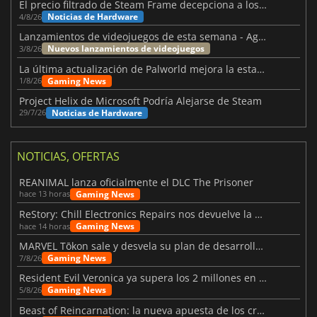
El precio filtrado de Steam Frame decepciona a los usuarios
Noticias de Hardware
4/8/26
Lanzamientos de videojuegos de esta semana - Agosto de 2026 (semana 32)
Nuevos lanzamientos de videojuegos
3/8/26
La última actualización de Palworld mejora la estabilidad
Gaming News
1/8/26
Project Helix de Microsoft Podría Alejarse de Steam
Noticias de Hardware
29/7/26
NOTICIAS, OFERTAS
REANIMAL lanza oficialmente el DLC The Prisoner
Gaming News
hace 13 horas
ReStory: Chill Electronics Repairs nos devuelve la nostalgia de los 2000
Gaming News
hace 14 horas
MARVEL Tōkon sale y desvela su plan de desarrollo para el primer año
Gaming News
7/8/26
Resident Evil Veronica ya supera los 2 millones en listas de deseados
Gaming News
5/8/26
Beast of Reincarnation: la nueva apuesta de los creadores de Pokémon