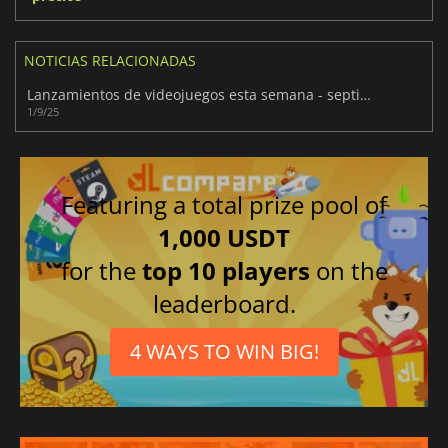
NOTICIAS RELACIONADAS
Lanzamientos de videojuegos esta semana - septiembre 2025 (Semana 36)
1/9/25
Featuring a total prize pool of
1,000 USDT
for the
top 10 players
on the
leaderboard.
4 WAYS TO WIN BIG!