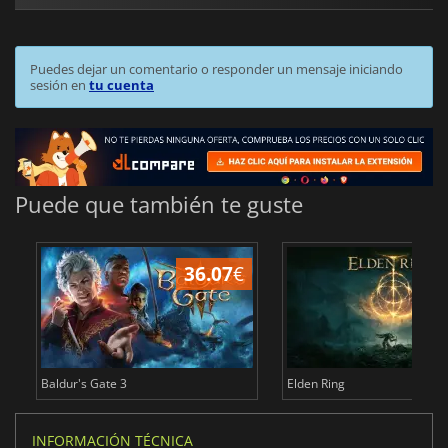
Puedes dejar un comentario o responder un mensaje iniciando
sesión en
tu cuenta
Puede que también te guste
36.07
€
1
Baldur's Gate 3
Elden Ring
INFORMACIÓN TÉCNICA