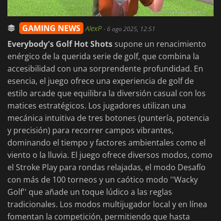
GAMING NEWS
AlexP
-
6 ago 2025, 12:51
Everybody's Golf Hot Shots
supone un renacimiento
enérgico de la querida serie de golf, que combina la
accesibilidad con una sorprendente profundidad. En
esencia, el juego ofrece una experiencia de golf de
estilo arcade que equilibra la diversión casual con los
matices estratégicos. Los jugadores utilizan una
mecánica intuitiva de tres botones (puntería, potencia
y precisión) para recorrer campos vibrantes,
dominando el tiempo y factores ambientales como el
viento o la lluvia. El juego ofrece diversos modos, como
el Stroke Play para rondas relajadas, el modo Desafío
con más de 100 torneos y un caótico modo ''Wacky
Golf'' que añade un toque lúdico a las reglas
tradicionales. Los modos multijugador local y en línea
fomentan la competición, permitiendo que hasta