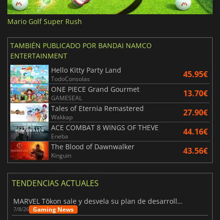
Mario Golf Super Rush
TAMBIÉN PUBLICADO POR BANDAI NAMCO
ENTERTAINMENT
Hello Kitty Party Land
45.95€
TodoConsolas
ONE PIECE Grand Gourmet
13.70€
GAMESEAL
Tales of Eternia Remastered
27.90€
Wakkap
ACE COMBAT 8 WINGS OF THEVE
44.16€
Eneba
The Blood of Dawnwalker
43.56€
Kinguin
TENDENCIAS ACTUALES
MARVEL Tōkon sale y desvela su plan de desarrollo para el primer año
Gaming News
7/8/26