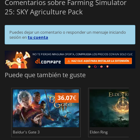
Comentarios sobre Farming Simulator
25: SKY Agriculture Pack
Puedes dejar un comentario o responder un mensaje iniciando
sesión en
tu cuenta
Puede que también te guste
36.07
€
1
Baldur's Gate 3
Elden Ring