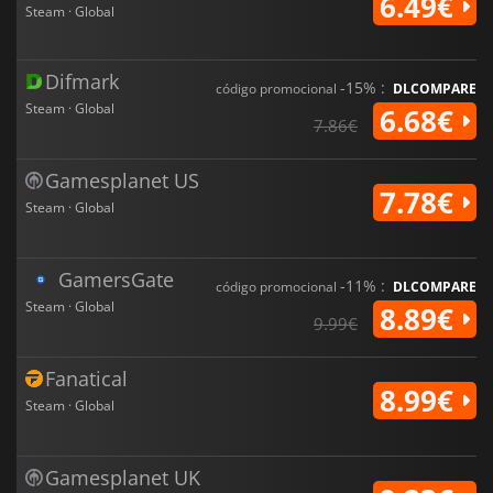
6.49€
Steam · Global
Difmark
-15% :
código promocional
DLCOMPARE
Steam · Global
6.68€
7.86€
Gamesplanet US
7.78€
Steam · Global
GamersGate
-11% :
código promocional
DLCOMPARE
Steam · Global
8.89€
9.99€
Fanatical
8.99€
Steam · Global
Gamesplanet UK