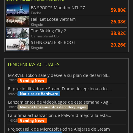
EA SPORTS Madden NFL 27
59.80€
Eneba
Hell Let Loose Vietnam
26.08€
Kinguin
The Sinking City 2
38.92€
Gamesplanet US
STEINS;GATE RE BOOT
20.26€
Kinguin
TENDENCIAS ACTUALES
MARVEL Tōkon sale y desvela su plan de desarrollo para el primer año
Gaming News
7/8/26
El precio filtrado de Steam Frame decepciona a los usuarios
Noticias de Hardware
4/8/26
Lanzamientos de videojuegos de esta semana - Agosto de 2026 (semana 32)
Nuevos lanzamientos de videojuegos
3/8/26
La última actualización de Palworld mejora la estabilidad
Gaming News
1/8/26
Project Helix de Microsoft Podría Alejarse de Steam