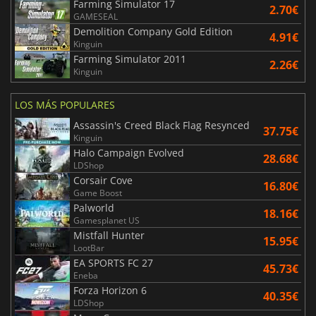
Farming Simulator 17
2.70€
GAMESEAL
Demolition Company Gold Edition
4.91€
Kinguin
Farming Simulator 2011
2.26€
Kinguin
LOS MÁS POPULARES
Assassin's Creed Black Flag Resynced
37.75€
Kinguin
Halo Campaign Evolved
28.68€
LDShop
Corsair Cove
16.80€
Game Boost
Palworld
18.16€
Gamesplanet US
Mistfall Hunter
15.95€
LootBar
EA SPORTS FC 27
45.73€
Eneba
Forza Horizon 6
40.35€
LDShop