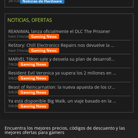
Noticias de Hardware
29/7/26
NOTICIAS, OFERTAS
REANIMAL lanza oficialmente el DLC The Prisoner
Gaming News
hace 3 horas
ReStory: Chill Electronics Repairs nos devuelve la nostalgia de los 2000
Gaming News
hace 3 horas
MARVEL Tōkon sale y desvela su plan de desarrollo para el primer año
Gaming News
7/8/26
Resident Evil Veronica ya supera los 2 millones en listas de deseados
Gaming News
5/8/26
Beast of Reincarnation: la nueva apuesta de los creadores de Pokémon
Gaming News
5/8/26
Ya está disponible Big Walk, un viaje basado en la amistad
Gaming News
5/8/26
Encuentra los mejores precios, códigos de descuento y las
mejores ofertas para gamers