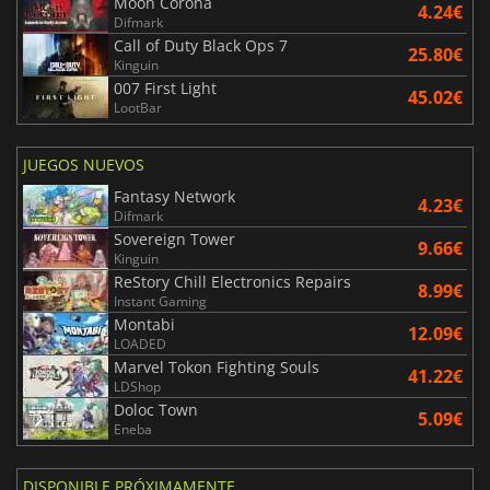
Moon Corona
4.24€
Difmark
Call of Duty Black Ops 7
25.80€
Kinguin
007 First Light
45.02€
LootBar
JUEGOS NUEVOS
Fantasy Network
4.23€
Difmark
Sovereign Tower
9.66€
Kinguin
ReStory Chill Electronics Repairs
8.99€
Instant Gaming
Montabi
12.09€
LOADED
Marvel Tokon Fighting Souls
41.22€
LDShop
Doloc Town
5.09€
Eneba
DISPONIBLE PRÓXIMAMENTE