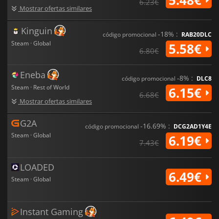
6.23€
Mostrar ofertas similares
Kinguin
-18% :
código promocional
RAB20DLC
Steam · Global
5.58€
6.80€
Eneba
-8% :
código promocional
DLC8
Steam · Rest of World
6.15€
6.68€
Mostrar ofertas similares
G2A
-16.69% :
código promocional
DCG2AD1Y4E
Steam · Global
6.19€
7.43€
LOADED
6.49€
Steam · Global
Instant Gaming