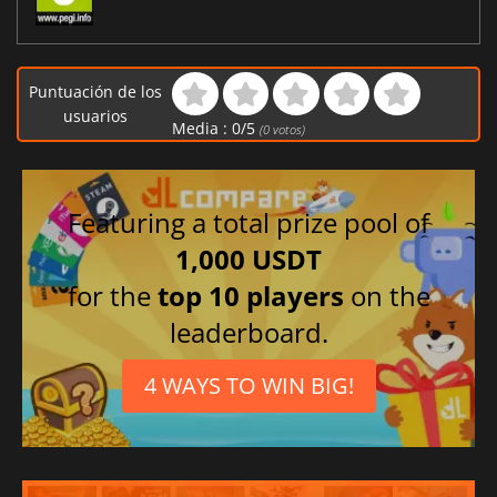
Puntuación de los
usuarios
Media :
0
/
5
(
0
votos)
Featuring a total prize pool of
1,000 USDT
for the
top 10 players
on the
leaderboard.
4 WAYS TO WIN BIG!