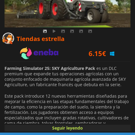
5.58
€
Tiendas estrella
6.15
€
6.49
€
Farming Simulator 25: SKY Agriculture Pack
es un DLC
premium que expande tus operaciones agrícolas con un
conjunto enfocado de maquinaria agrícola avanzada de SKY
Agriculture, un fabricante francés que debuta en la serie.
Este pack introduce 12 nuevas herramientas diseñadas para
mejorar la eficiencia en las etapas fundamentales del trabajo
de campo, como la preparación del suelo, la siembra y la
fertilización. Los jugadores obtienen acceso a equipos
especializados que incluyen gradas rotativas, cultivadores de
cama de siembra, tolvas frontales, sembradoras y
Seguir leyendo
esparcidores de fertilizantes, cada uno adaptado para flujos
de trabajo de agricultura moderna y precisa.