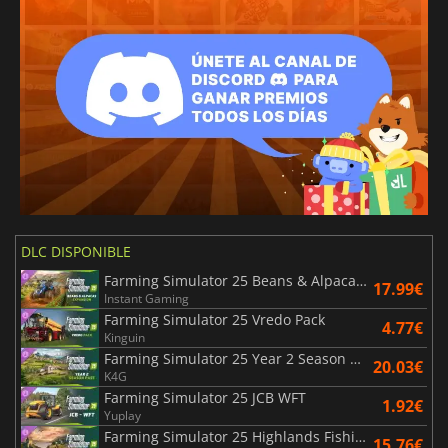
DLC DISPONIBLE
Farming Simulator 25 Beans & Alpacas Expansion
17.99€
Instant Gaming
Farming Simulator 25 Vredo Pack
4.77€
Kinguin
Farming Simulator 25 Year 2 Season Pass
20.03€
K4G
Farming Simulator 25 JCB WFT
1.92€
Yuplay
Farming Simulator 25 Highlands Fishing Expansion
15.76€