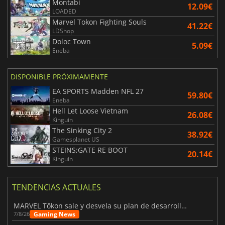
Montabi
12.09€
LOADED
Marvel Tokon Fighting Souls
41.22€
LDShop
Doloc Town
5.09€
Eneba
DISPONIBLE PRÓXIMAMENTE
EA SPORTS Madden NFL 27
59.80€
Eneba
Hell Let Loose Vietnam
26.08€
Kinguin
The Sinking City 2
38.92€
Gamesplanet US
STEINS;GATE RE BOOT
20.14€
Kinguin
TENDENCIAS ACTUALES
MARVEL Tōkon sale y desvela su plan de desarrollo para el primer año
Gaming News
7/8/26