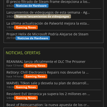
El precio filtrado de Steam Frame decepciona a los usuarios
Noticias de Hardware
4/8/26
Lanzamientos de videojuegos de esta semana - Agosto de 2026 (semana 32)
Nuevos lanzamientos de videojuegos
3/8/26
La última actualización de Palworld mejora la estabilidad
Gaming News
1/8/26
Project Helix de Microsoft Podría Alejarse de Steam
Noticias de Hardware
29/7/26
NOTICIAS, OFERTAS
REANIMAL lanza oficialmente el DLC The Prisoner
Gaming News
hace 13 horas
ReStory: Chill Electronics Repairs nos devuelve la nostalgia de los 2000
Gaming News
hace 14 horas
MARVEL Tōkon sale y desvela su plan de desarrollo para el primer año
Gaming News
7/8/26
Resident Evil Veronica ya supera los 2 millones en listas de deseados
Gaming News
5/8/26
Beast of Reincarnation: la nueva apuesta de los creadores de Pokémon