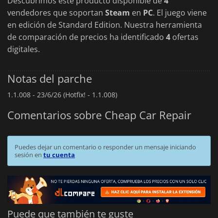
Descubrimos este producto disponible de
4
una sólida narrativa
vendedores que soportan
Steam
en
PC
. El juego viene
Exploración de mundo abierto con misiones secundarias y
en edición de Standard Edition. Nuestra herramienta
eventos impulsados por personajes
Mecánicas de gestión que equilibran ingresos, reputación
de comparación de precios ha identificado
4
ofertas
y supervivencia del taller
digitales.
Combinando el realismo de la simulación con la sátira,
Cheap
Car Repair
ofrece una visión cruda pero cómica de la cultura
Notas del parche
de la reparación automotriz, donde el ingenio importa más
que la calidad.
1.1.008 -
23/6/26 (Hotfix! - 1.1.008)
Comentarios sobre Cheap Car Repair
Puedes dejar un comentario o responder un mensaje iniciando
sesión en
tu cuenta
Puede que también te guste