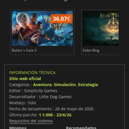
36.07
€
1
Baldur's Gate 3
Elden Ring
INFORMACIÓN TÉCNICA
Sitio web oficial
Categorías :
Aventura
,
Simulación
,
Estrategia
Editor : Simplicity Games
Desarrollador : Little Dog Games
Modo(s) : Solo
Fecha de lanzamiento : 28 de mayo de 2026
Último parche:
1.1.008 - 23/6/26
Requisitos del sistema
Mínimos
Recomendados