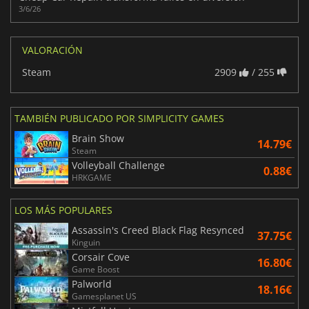
3/6/26
VALORACIÓN
Steam
2909
/ 255
TAMBIÉN PUBLICADO POR SIMPLICITY GAMES
Brain Show
14.79€
Steam
Volleyball Challenge
0.88€
HRKGAME
LOS MÁS POPULARES
Assassin's Creed Black Flag Resynced
37.75€
Kinguin
Corsair Cove
16.80€
Game Boost
Palworld
18.16€
Gamesplanet US