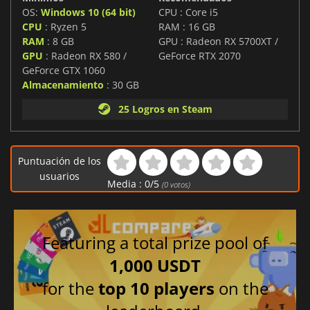
OS:
Windows 10 (64 bit)
CPU : Core i5
CPU
: Ryzen 5
RAM : 16 GB
RAM
: 8 GB
GPU : Radeon RX 5700XT /
GPU
: Radeon RX 580 /
GeForce RTX 2070
GeForce GTX 1060
Almacenamiento
: 30 GB
25 Logros en Steam
Puntuación de los
usuarios
Media :
0
/
5
(
0
votos)
Featuring a total prize pool of
1,000 USDT
for the
top 10 players
on the