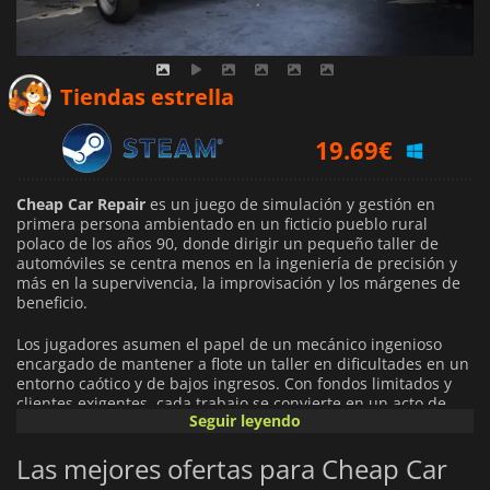
Tiendas estrella
19.69
€
Cheap Car Repair
es un juego de simulación y gestión en
primera persona ambientado en un ficticio pueblo rural
polaco de los años 90, donde dirigir un pequeño taller de
automóviles se centra menos en la ingeniería de precisión y
más en la supervivencia, la improvisación y los márgenes de
beneficio.
Los jugadores asumen el papel de un mecánico ingenioso
encargado de mantener a flote un taller en dificultades en un
entorno caótico y de bajos ingresos. Con fondos limitados y
clientes exigentes, cada trabajo se convierte en un acto de
Seguir leyendo
equilibrio entre hacer las cosas correctamente y hacerlas
lo
suficientemente baratas como para seguir en el negocio
.
Las mejores ofertas para Cheap Car
La jugabilidad se centra en mecánicas prácticas de