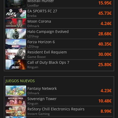
Mistfall Hunter
15.95€
LootBar
EA SPORTS FC 27
45.73€
Eneba
Moon Corona
4.24€
Difmark
Halo Campaign Evolved
28.68€
LDShop
Forza Horizon 6
40.35€
LDShop
Resident Evil Requiem
30.00€
Game Boost
Call of Duty Black Ops 7
25.80€
Kinguin
JUEGOS NUEVOS
Fantasy Network
4.23€
Difmark
Sovereign Tower
10.48€
Kinguin
ReStory Chill Electronics Repairs
8.99€
Instant Gaming