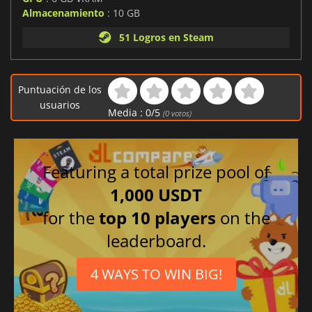
Almacenamiento
: 10 GB
51 Logros en Steam
Puntuación de los
usuarios
Media :
0
/
5
(
0
votos)
Featuring a total prize pool of
1,000 USDT
for the
top 10 players
on the
leaderboard.
4 WAYS TO WIN BIG!