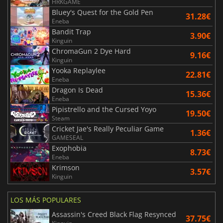
HRKGAME
Bluey's Quest for the Gold Pen
31.28€
Eneba
Bandit Trap
3.90€
Kinguin
ChromaGun 2 Dye Hard
9.16€
Kinguin
Yooka Replaylee
22.81€
Eneba
Dragon Is Dead
15.36€
Eneba
Pipistrello and the Cursed Yoyo
19.50€
Steam
Cricket Jae's Really Peculiar Game
1.36€
GAMESEAL
Exophobia
8.73€
Eneba
Krimson
3.57€
Kinguin
LOS MÁS POPULARES
Assassin's Creed Black Flag Resynced
37.75€