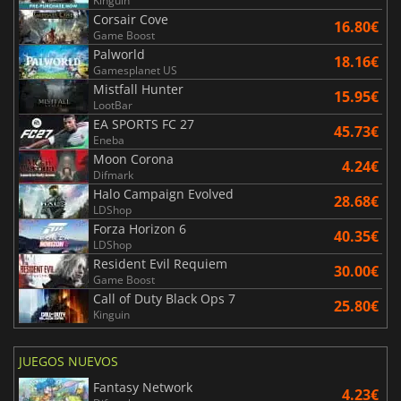
Kinguin
Corsair Cove
16.80€
Game Boost
Palworld
18.16€
Gamesplanet US
Mistfall Hunter
15.95€
LootBar
EA SPORTS FC 27
45.73€
Eneba
Moon Corona
4.24€
Difmark
Halo Campaign Evolved
28.68€
LDShop
Forza Horizon 6
40.35€
LDShop
Resident Evil Requiem
30.00€
Game Boost
Call of Duty Black Ops 7
25.80€
Kinguin
JUEGOS NUEVOS
Fantasy Network
4.23€