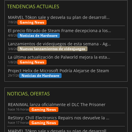
TENDENCIAS ACTUALES
MARVEL Tōkon sale y desvela su plan de desarrollo para el primer año
Gaming News
7/8/26
El precio filtrado de Steam Frame decepciona a los usuarios
Noticias de Hardware
4/8/26
Lanzamientos de videojuegos de esta semana - Agosto de 2026 (semana 32)
Nuevos lanzamientos de videojuegos
3/8/26
La última actualización de Palworld mejora la estabilidad
Gaming News
1/8/26
Project Helix de Microsoft Podría Alejarse de Steam
Noticias de Hardware
29/7/26
NOTICIAS, OFERTAS
REANIMAL lanza oficialmente el DLC The Prisoner
Gaming News
hace 16 horas
ReStory: Chill Electronics Repairs nos devuelve la nostalgia de los 2000
Gaming News
hace 17 horas
MARVEL Tōkon sale y desvela su plan de desarrollo para el primer año