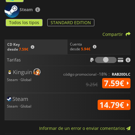
Steam
Todos los tipos
STANDARD EDITION
Compartir
Cuenta
CD Key
desde
5.94€
desde
7.59€
Tarifas
Tarifas
Kinguin
-18% :
código promocional
RAB20DLC
Steam · Global
7.59€
9.25€
Steam
14.79€
Steam · Global
Informar de un error o enviar comentarios