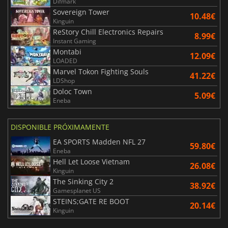
Difmark
Sovereign Tower
10.48€
Kinguin
ReStory Chill Electronics Repairs
8.99€
Instant Gaming
Montabi
12.09€
LOADED
Marvel Tokon Fighting Souls
41.22€
LDShop
Doloc Town
5.09€
Eneba
DISPONIBLE PRÓXIMAMENTE
EA SPORTS Madden NFL 27
59.80€
Eneba
Hell Let Loose Vietnam
26.08€
Kinguin
The Sinking City 2
38.92€
Gamesplanet US
STEINS;GATE RE BOOT
20.14€
Kinguin