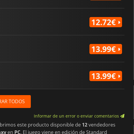
12.72€
13.99€
13.99€
RAR TODOS
Informar de un error o enviar comentarios
ubrimos este producto disponible de
12
vendedores
axy
en
PC
. El juego viene en edición de Standard