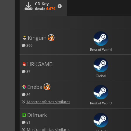
CD Key
desde
6.67€
Kinguin
399
Rest of World
HRKGAME
87
Global
Eneba
86
Mostrar ofertas similares
Rest of World
Difmark
81
Mostrar ofertas similares