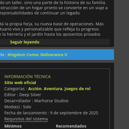
o un taller, sino una parte de la historia de su familia.
trucción de un hogar pronto se convierte en un viaje a
responsabilidades de continuar un legado.
stá la propia forja, su nueva base de operaciones. Más
tuario vivo y personalizable que refleja tu progreso.
 la herrería y el jardín hasta los aposentos privados
r fin, todos los aspectos de la forja pueden
Seguir leyendo
ecorarse. Con un asombroso número de combinaciones
uarios iguales, y las decisiones que tomes convertirán la
lo :
Kingdom Come: Deliverance II
da de Henry.
dida que Henry se encuentra con aquellos que una vez
 y aprende más sobre el hombre cuyo oficio e ideales
emás de las revelaciones personales, te meterás en la
INFORMACIÓN TÉCNICA
rmas, armaduras y otras obras de hierro a partir de
Sitio web oficial
 tarea te adentrará más en la vida gremial de
Categorías :
Acción
,
Aventura
,
Juegos de rol
 prestigio como un creciente sentimiento de pertenencia
Editor : Deep Silver
Desarrollador : Warhorse Studios
Modo(s) : Solo
rrumpida por dinámicas misiones diarias que mantienen la
Fecha de lanzamiento : 9 de septiembre de 2025
. Ya sea batirse en duelo con un artesano rival, cumplir
los habitantes del pueblo con peticiones curiosas o
Requisitos del sistema
s que van desde apostar hasta arrancar dientes, cada día
Mínimos
Recomendados
tos equilibran la intensidad de la herrería con el