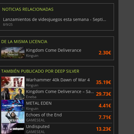
NOTICIAS RELACIONADAS
Lanzamientos de videojuegos esta semana - Septiembre 2025 (Semana 37)
War WARHAMMER 3
Lies Of P
8/9/25
DE LA MISMA LICENCIA
Kingdom Come Deliverance
2.30€
Kinguin
TAMBIÉN PUBLICADO POR DEEP SILVER
Warhammer 40k Dawn of War 4
35.19€
Kinguin
Kingdom Come Deliverance – Saga Bundle
29.73€
Eneba
METAL EDEN
4.41€
Kinguin
Echoes of the End
7.71€
GAMESEAL
Undisputed
13.23€
GAMESEAL