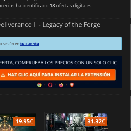
recios ha identificado
18
ofertas digitales.
iverance II - Legacy of the Forge
o sesión en
tu cuenta
19.95
€
31.32
€