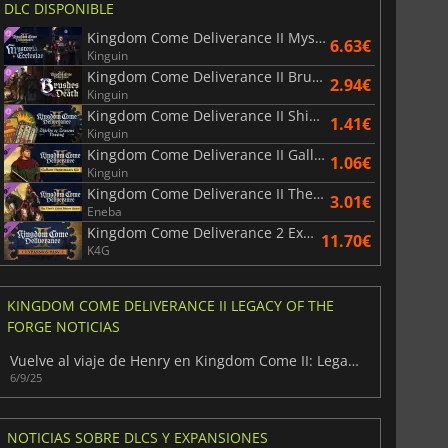
DLC DISPONIBLE
Kingdom Come Deliverance II Mysteria Ecclesiae
6.63€
Kinguin
Kingdom Come Deliverance II Brushes with Death
2.94€
Kinguin
Kingdom Come Deliverance II Shields of Seasons Passing
1.41€
Kinguin
Kingdom Come Deliverance II Gallant Huntsman’s Kit
1.06€
Kinguin
Kingdom Come Deliverance II The Lion’s Crest
3.01€
Eneba
Kingdom Come Deliverance 2 Expansion Pass
11.70€
K4G
KINGDOM COME DELIVERANCE II LEGACY OF THE
FORGE NOTICIAS
Vuelve al viaje de Henry en Kingdom Come II: Legacy of the Forge
6/9/25
NOTICIAS SOBRE DLCS Y EXPANSIONES