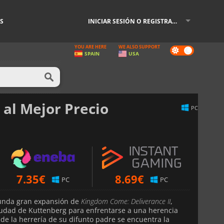
S
INICIAR SESIÓN O REGISTRARSE
YOU ARE HERE
WE ALSO SUPPORT
Dark
SPAIN
USA
mode
al Mejor Precio
PC
7.35
€
8.69
€
PC
PC
gunda gran expansión de
Kingdom Come: Deliverance II
,
ciudad de Kuttenberg para enfrentarse a una herencia
 de la herrería de su difunto padre se encuentra la