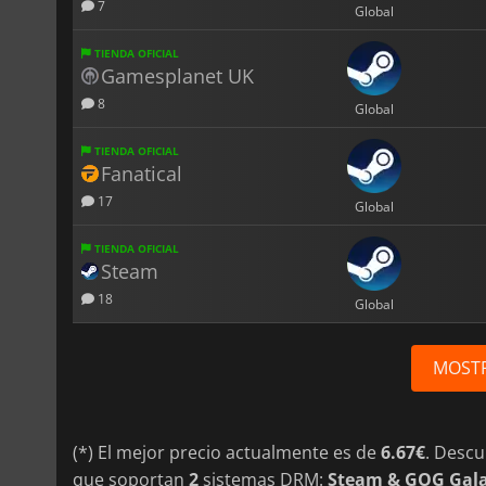
7
Global
TIENDA OFICIAL
Gamesplanet UK
8
Global
TIENDA OFICIAL
Fanatical
17
Global
TIENDA OFICIAL
Steam
18
Global
MOST
(*) El mejor precio actualmente es de
6.67€
. Desc
que soportan
2
sistemas DRM:
Steam & GOG Gal