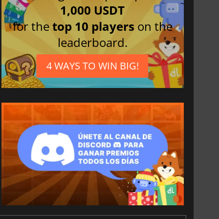
1,000 USDT
for the
top 10 players
on the
leaderboard.
4 WAYS TO WIN BIG!