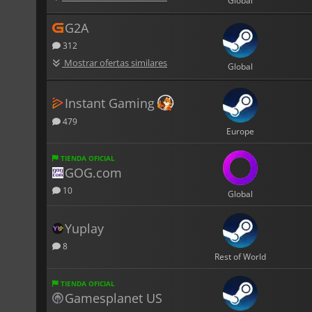
Global
G2A
312
Mostrar ofertas similares
Global
Instant Gaming
479
Europe
TIENDA OFICIAL
GOG.com
10
Global
Yuplay
8
Rest of World
TIENDA OFICIAL
Gamesplanet US