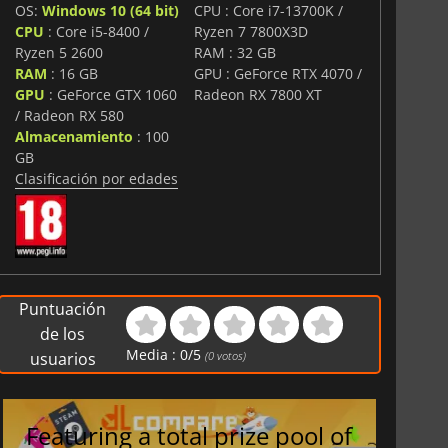
OS:
Windows 10 (64 bit)
CPU : Core i7-13700K /
 la vida en una ciudad medieval, lo que sitúa la historia
CPU
: Core i5-8400 /
Ryzen 7 7800X3D
Ryzen 5 2600
RAM : 32 GB
xpansión ofrece una narrativa que enriquece la campaña
RAM
: 16 GB
GPU : GeForce RTX 4070 /
as de contenido adicional. Es una historia sobre la
GPU
: GeForce GTX 1060
Radeon RX 7800 XT
squeda del propio lugar en un mundo duro pero humano.
/ Radeon RX 580
aron con las batallas y los dramáticos acontecimientos de
Almacenamiento
: 100
gacy of the Forge
ofrece una perspectiva más íntima,
GB
enciosas pero no menos significativas de construir una
Clasificación por edades
Puntuación
de los
Media :
0
/
5
usuarios
(
0
votos)
Featuring a total prize pool of