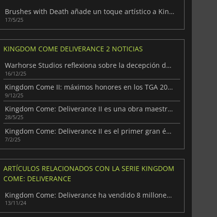
Brushes with Death añade un toque artístico a Kingdom Come: Deliverance II
17/5/25
KINGDOM COME DELIVERANCE 2 NOTICIAS
Warhorse Studios reflexiona sobre la decepción de TGA 2025
16/12/25
Kingdom Come II: máximos honores en los TGA 2025
9/12/25
Kingdom Come: Deliverance II es una obra maestra medieval
28/5/25
Kingdom Come: Deliverance II es el primer gran éxito del año
7/2/25
ARTÍCULOS RELACIONADOS CON LA SERIE KINGDOM
COME: DELIVERANCE
Kingdom Come: Deliverance ha vendido 8 millones de copias
6.75
€
15.48
€
13/11/24