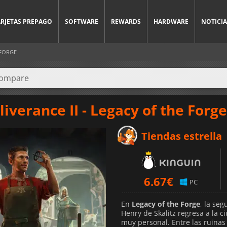
ARJETAS PREPAGO
SOFTWARE
REWARDS
HARDWARE
NOTICIA
 FORGE
verance II - Legacy of the Forge
Tiendas estrella
6.67
€
PC
En
Legacy of the Forge
, la se
Henry de Skalitz regresa a la 
muy personal. Entre las ruinas