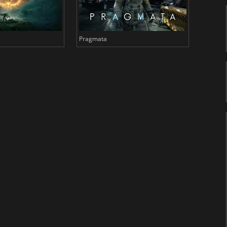
Pragmata
Total 