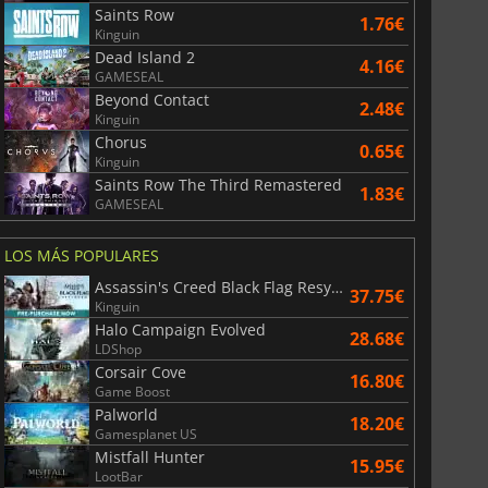
Saints Row
1.76€
Kinguin
Dead Island 2
4.16€
GAMESEAL
Beyond Contact
2.48€
Kinguin
Chorus
0.65€
Kinguin
Saints Row The Third Remastered
1.83€
GAMESEAL
LOS MÁS POPULARES
Assassin's Creed Black Flag Resynced
37.75€
Kinguin
Halo Campaign Evolved
28.68€
LDShop
Corsair Cove
16.80€
Game Boost
Palworld
18.20€
Gamesplanet US
Mistfall Hunter
15.95€
LootBar