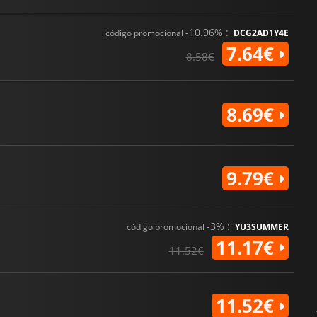
-10.96% :
código promocional
DCG2AD1Y4E
7.64€
8.58€
8.69€
9.79€
-3% :
código promocional
YU3SUMMER
11.17€
11.52€
11.52€