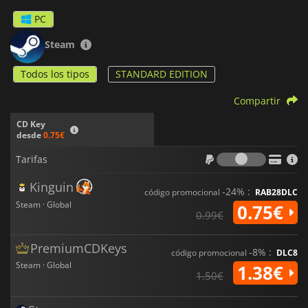
PC
Steam
Todos los tipos
STANDARD EDITION
Compartir
CD Key
desde
0.75€
Tarifas
Tarifas
Kinguin
-24% :
código promocional
RAB28DLC
Steam · Global
0.75€
0.99€
PremiumCDKeys
-8% :
código promocional
DLC8
Steam · Global
1.38€
1.50€