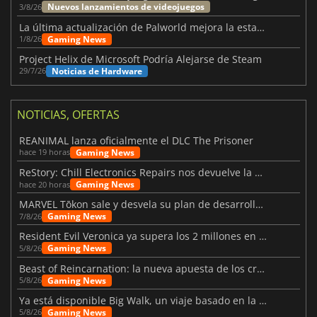
Nuevos lanzamientos de videojuegos
3/8/26
La última actualización de Palworld mejora la estabilidad
Gaming News
1/8/26
Project Helix de Microsoft Podría Alejarse de Steam
Noticias de Hardware
29/7/26
NOTICIAS, OFERTAS
REANIMAL lanza oficialmente el DLC The Prisoner
Gaming News
hace 19 horas
ReStory: Chill Electronics Repairs nos devuelve la nostalgia de los 2000
Gaming News
hace 20 horas
MARVEL Tōkon sale y desvela su plan de desarrollo para el primer año
Gaming News
7/8/26
Resident Evil Veronica ya supera los 2 millones en listas de deseados
Gaming News
5/8/26
Beast of Reincarnation: la nueva apuesta de los creadores de Pokémon
Gaming News
5/8/26
Ya está disponible Big Walk, un viaje basado en la amistad
Gaming News
5/8/26