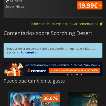
Steam
19.99€
Steam · Global
Informar de un error o enviar comentarios
Comentarios sobre Scorching Desert
Puedes dejar un comentario o responder un mensaje iniciando
sesión en
tu cuenta
Puede que también te guste
36.07
€
1