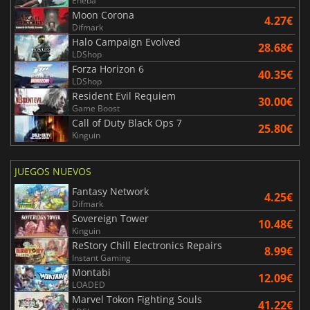
Eneba
Moon Corona
4.27€
Difmark
Halo Campaign Evolved
28.68€
LDShop
Forza Horizon 6
40.35€
LDShop
Resident Evil Requiem
30.00€
Game Boost
Call of Duty Black Ops 7
25.80€
Kinguin
JUEGOS NUEVOS
Fantasy Network
4.25€
Difmark
Sovereign Tower
10.48€
Kinguin
ReStory Chill Electronics Repairs
8.99€
Instant Gaming
Montabi
12.09€
LOADED
Marvel Tokon Fighting Souls
41.22€