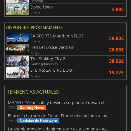
LDShop
Doloc Town
5.09€
Eneba
DISPONIBLE PRÓXIMAMENTE
EA SPORTS Madden NFL 27
59.80€
Eneba
Hell Let Loose Vietnam
26.08€
Kinguin
The Sinking City 2
38.92€
Gamesplanet US
STEINS;GATE RE BOOT
19.22€
Kinguin
TENDENCIAS ACTUALES
MARVEL Tōkon sale y desvela su plan de desarrollo para el primer año
Gaming News
7/8/26
El precio filtrado de Steam Frame decepciona a los usuarios
Noticias de Hardware
4/8/26
Lanzamientos de videojuegos de esta semana - Agosto de 2026 (semana 32)