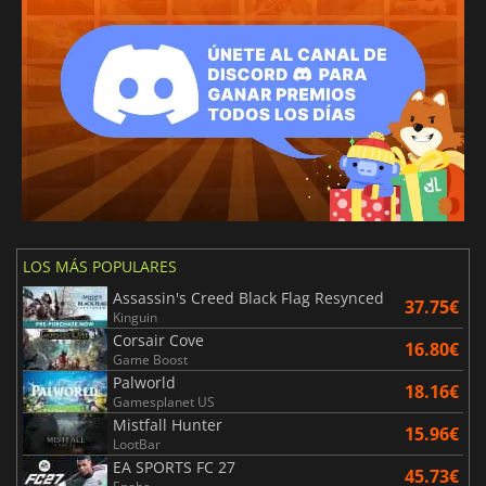
LOS MÁS POPULARES
Assassin's Creed Black Flag Resynced
37.75€
Kinguin
Corsair Cove
16.80€
Game Boost
Palworld
18.16€
Gamesplanet US
Mistfall Hunter
15.96€
LootBar
EA SPORTS FC 27
45.73€