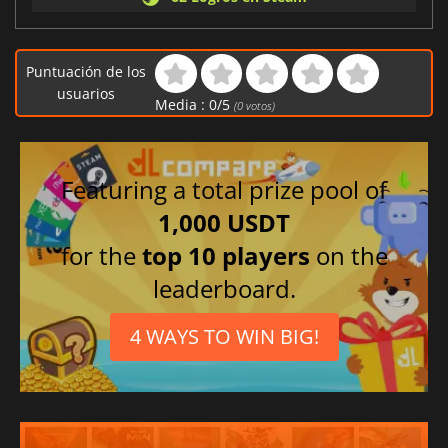
Puntuación de los
usuarios
Media :
0
/
5
(
0
votos)
Featuring a total prize pool of
1,000 USDT
for the
top 10 players
on the
leaderboard.
4 WAYS TO WIN BIG!