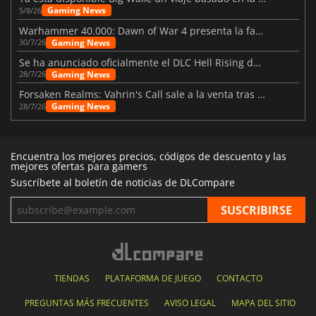
Gaming News
5/8/26
Warhammer 40.000: Dawn of War 4 presenta la facción de los Necrones
Gaming News
30/7/26
Se ha anunciado oficialmente el DLC Hell Rising de Nioh 3
Gaming News
28/7/26
Forsaken Realms: Vahrin's Call sale a la venta tras una década
Gaming News
28/7/26
Encuentra los mejores precios, códigos de descuento y las
mejores ofertas para gamers
Suscríbete al boletín de noticias de DLCompare
TIENDAS
PLATAFORMA DE JUEGO
CONTACTO
PREGUNTAS MÁS FRECUENTES
AVISO LEGAL
MAPA DEL SITIO