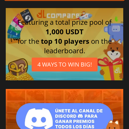
Francés
Alemán
Chino tradicional
Featuring a total prize pool of
1,000 USDT
for the
top 10 players
on the
leaderboard.
4 WAYS TO WIN BIG!