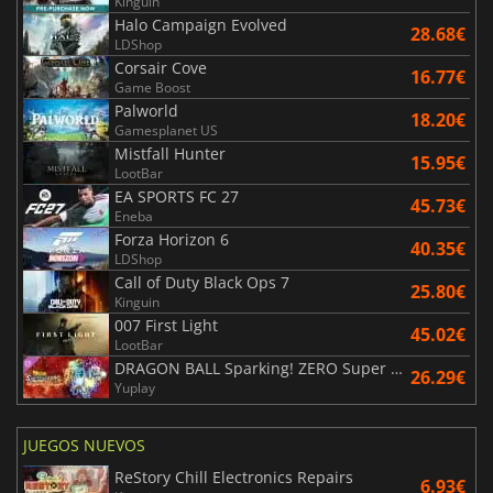
Kinguin
Halo Campaign Evolved
28.68€
LDShop
Corsair Cove
16.77€
Game Boost
Palworld
18.20€
Gamesplanet US
Mistfall Hunter
15.95€
LootBar
EA SPORTS FC 27
45.73€
Eneba
Forza Horizon 6
40.35€
LDShop
Call of Duty Black Ops 7
25.80€
Kinguin
007 First Light
45.02€
LootBar
DRAGON BALL Sparking! ZERO Super Limit Breaking NEO
26.29€
Yuplay
JUEGOS NUEVOS
ReStory Chill Electronics Repairs
6.93€