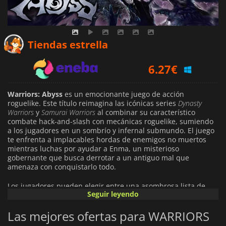
5.58
€
Tiendas estrella
6.27
€
7.79
€
Warriors: Abyss
es un emocionante juego de acción
roguelike. Este título reimagina las icónicas series
Dynasty
Warriors
y
Samurai Warriors
al combinar su característico
combate hack-and-slash con mecánicas roguelike, sumiendo
a los jugadores en un sombrío y infernal submundo. El juego
te enfrenta a implacables hordas de enemigos no muertos
mientras luchas por ayudar a Enma, un misterioso
gobernante que busca derrotar a un antiguo mal que
amenaza con conquistarlo todo.
Los jugadores pueden elegir entre una asombrosa lista de
Seguir leyendo
más de 100 héroes únicos, que incluye figuras legendarias
como Lu Bu, Nobunaga Oda y Zhao Yun, cada uno con armas
Las mejores ofertas para WARRIORS
distintas, combos y habilidades especiales. La perspectiva
isométrica ofrece una nueva interpretación de la fórmula