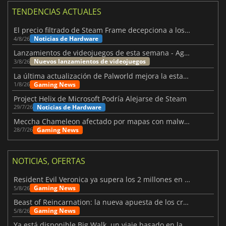
TENDENCIAS ACTUALES
El precio filtrado de Steam Frame decepciona a los usuarios
Noticias de Hardware
4/8/26
Lanzamientos de videojuegos de esta semana - Agosto de 2026 (semana 32)
Nuevos lanzamientos de videojuegos
3/8/26
La última actualización de Palworld mejora la estabilidad
Gaming News
1/8/26
Project Helix de Microsoft Podría Alejarse de Steam
Noticias de Hardware
29/7/26
Meccha Chameleon afectado por mapas con malware y Discord
Gaming News
28/7/26
NOTICIAS, OFERTAS
Resident Evil Veronica ya supera los 2 millones en listas de deseados
Gaming News
5/8/26
Beast of Reincarnation: la nueva apuesta de los creadores de Pokémon
Gaming News
5/8/26
Ya está disponible Big Walk, un viaje basado en la amistad