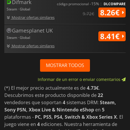
Difmark
-15% :
código promocional
DLCOMPARE
Steam · Global
8.26€
9.72€
Mostrar ofertas similares
Gamesplanet UK
8.41€
Steam · Global
Mostrar ofertas similares
MOSTRAR TODOS
Informar de un error o enviar comentarios
(*) El mejor precio actualmente es de
4.73€
.
Descubrimos este producto disponible de
22
vendedores que soportan
4
sistemas DRM:
Steam,
Sony PSN, Xbox Live & Nintendo eShop
en
5
plataformas -
PC, PS5, PS4, Switch & Xbox Series X
. El
juego viene en
4
ediciones. Nuestra herramienta de