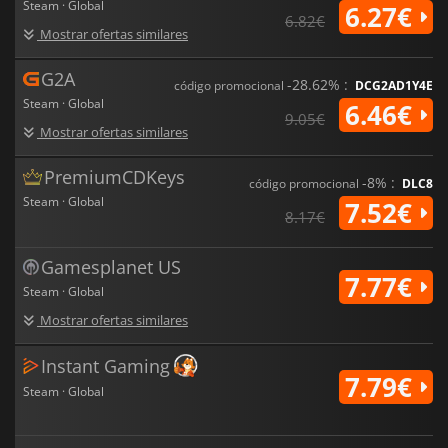
Steam · Global
6.27€
6.82€
Mostrar ofertas similares
G2A
-28.62% :
código promocional
DCG2AD1Y4E
Steam · Global
6.46€
9.05€
Mostrar ofertas similares
PremiumCDKeys
-8% :
código promocional
DLC8
Steam · Global
7.52€
8.17€
Gamesplanet US
7.77€
Steam · Global
Mostrar ofertas similares
Instant Gaming
7.79€
Steam · Global