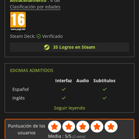
Almacenamiento
: 4 GB
Clasificación por edades
Steam Deck:
Verificado
35 Logros en Steam
IDIOMAS ADMITIDOS
Interfaz
Audio
Subtítulos
Español
Inglés
Coreano
Seguir leyendo
Japonés
Chino simplificado
Puntuación de los
Italiano
usuarios
Media :
5
/
5
(
2
votos)