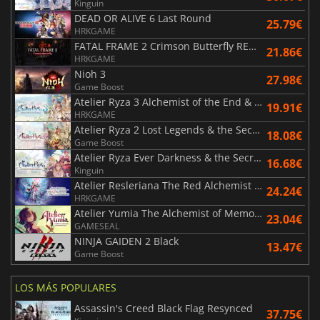
Kinguin
DEAD OR ALIVE 6 Last Round
25.79€
HRKGAME
FATAL FRAME 2 Crimson Butterfly REMAKE
21.86€
HRKGAME
Nioh 3
27.98€
Game Boost
Atelier Ryza 3 Alchemist of the End & the Secret Key DX
19.91€
HRKGAME
Atelier Ryza 2 Lost Legends & the Secret Fairy DX
18.08€
Game Boost
Atelier Ryza Ever Darkness & the Secret Hideout DX
16.68€
Kinguin
Atelier Resleriana The Red Alchemist & the White Guardian
24.24€
HRKGAME
Atelier Yumia The Alchemist of Memories & the Envisioned Land
23.04€
GAMESEAL
NINJA GAIDEN 2 Black
13.47€
Game Boost
LOS MÁS POPULARES
Assassin's Creed Black Flag Resynced
37.75€