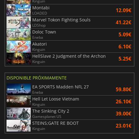
Kinguin
Montabi
12.09€
LOADED
Marvel Tokon Fighting Souls
41.22€
LDShop
Doloc Town
5.09€
Eneba
Akatori
6.10€
Kinguin
HellSlave 2 Judgment of the Archon
5.25€
Kinguin
DISPONIBLE PRÓXIMAMENTE
EA SPORTS Madden NFL 27
59.80€
Eneba
Hell Let Loose Vietnam
26.10€
Kinguin
The Sinking City 2
39.00€
Gamesplanet US
STEINS;GATE RE BOOT
23.01€
Kinguin