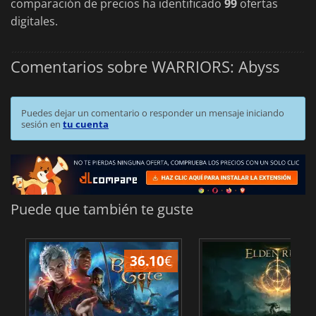
comparación de precios ha identificado
99
ofertas
digitales.
Comentarios sobre WARRIORS: Abyss
Puedes dejar un comentario o responder un mensaje iniciando
sesión en
tu cuenta
Puede que también te guste
36.10
€
1