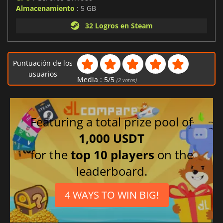
Almacenamiento
: 5 GB
32 Logros en Steam
Puntuación de los
usuarios
Media :
5
/
5
(
2
votos)
Featuring a total prize pool of
1,000 USDT
for the
top 10 players
on the
leaderboard.
4 WAYS TO WIN BIG!