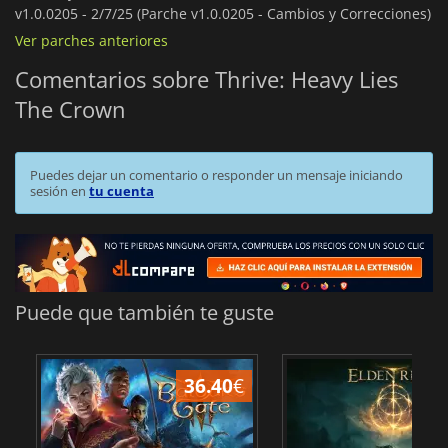
v1.0.0205 -
2/7/25 (Parche v1.0.0205 - Cambios y Correcciones)
Ver parches anteriores
Comentarios sobre Thrive: Heavy Lies
The Crown
Puedes dejar un comentario o responder un mensaje iniciando
sesión en
tu cuenta
Puede que también te guste
36.40
€
1