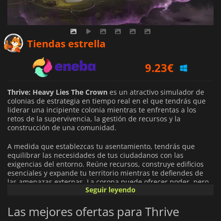
8.48
€
Tiendas estrella
9.23
€
10.89
€
Thrive: Heavy Lies The Crown
es un atractivo simulador de
colonias de estrategia en tiempo real en el que tendrás que
liderar una incipiente colonia mientras te enfrentas a los
retos de la supervivencia, la gestión de recursos y la
construcción de una comunidad.
A medida que establezcas tu asentamiento, tendrás que
equilibrar las necesidades de tus ciudadanos con las
exigencias del entorno. Reúne recursos, construye edificios
esenciales y expande tu territorio mientras te defiendes de
las amenazas externas. La corona puede ofrecer poder, pero
Seguir leyendo
conlleva grandes responsabilidades de liderazgo: toma
decisiones cruciales que afectan a la prosperidad y la moral
Las mejores ofertas para Thrive
de tu colonia.