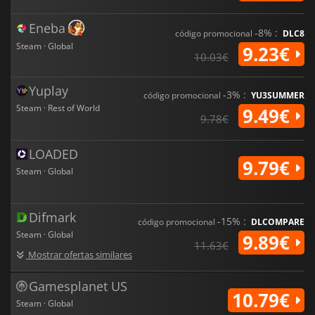
Eneba
-8% :
código promocional
DLC8
Steam · Global
9.23€
10.03€
Yuplay
-3% :
código promocional
YU3SUMMER
Steam · Rest of World
9.49€
9.78€
LOADED
9.79€
Steam · Global
Difmark
-15% :
código promocional
DLCOMPARE
Steam · Global
9.89€
11.63€
Mostrar ofertas similares
Gamesplanet US
10.79€
Steam · Global