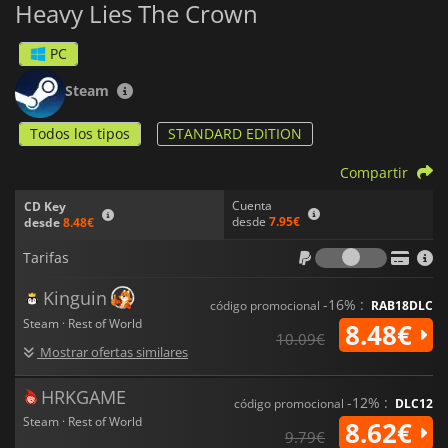
Heavy Lies The Crown
Con un ecosistema dinámico, paisajes generados
proceduralmente e intrincadas interacciones sociales entre
tus colonos,
Thrive: Heavy Lies The Crown
te sumerge en un
PC
mundo en el que cada elección es importante. ¿Serás un líder
visionario que fomente la innovación o sucumbirás a las
Steam
presiones del gobierno? Sumérgete en esta cautivadora
simulación y descubre el peso de convertirse en rey en
Todos los tipos
STANDARD EDITION
Thrive: Heavy Lies The Crown
.
Compartir
Cuenta
CD Key
desde
7.95€
desde
8.48€
Tarifas
Tarifas
Kinguin
-16% :
código promocional
RAB18DLC
Steam · Rest of World
8.48€
10.09€
Mostrar ofertas similares
HRKGAME
-12% :
código promocional
DLC12
Steam · Rest of World
8.62€
9.79€