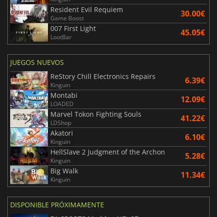
Resident Evil Requiem
30.00€
Game Boost
007 First Light
45.05€
LootBar
JUEGOS NUEVOS
ReStory Chill Electronics Repairs
6.39€
Kinguin
Montabi
12.09€
LOADED
Marvel Tokon Fighting Souls
41.22€
LDShop
Akatori
6.10€
Kinguin
HellSlave 2 Judgment of the Archon
5.28€
Kinguin
Big Walk
11.34€
Kinguin
DISPONIBLE PRÓXIMAMENTE