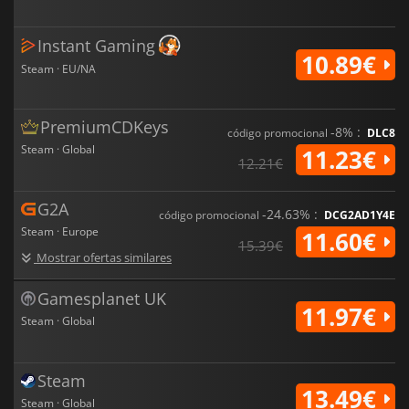
Instant Gaming
10.89€
Steam · EU/NA
PremiumCDKeys
-8% :
código promocional
DLC8
Steam · Global
11.23€
12.21€
G2A
-24.63% :
código promocional
DCG2AD1Y4E
Steam · Europe
11.60€
15.39€
Mostrar ofertas similares
Gamesplanet UK
11.97€
Steam · Global
Steam
13.49€
Steam · Global