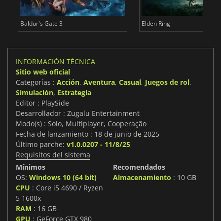
Baldur's Gate 3
Elden Ring
INFORMACIÓN TÉCNICA
Sitio web oficial
Categorías :
Acción
,
Aventura
,
Casual
,
Juegos de rol
,
Simulación
,
Estrategia
Editor : PlaySide
Desarrollador : Zugalu Entertainment
Modo(s) : Solo, Multiplayer, Cooperação
Fecha de lanzamiento : 18 de junio de 2025
Último parche:
v1.0.0207 - 11/8/25
Requisitos del sistema
Mínimos
Recomendados
OS:
Windows 10 (64 bit)
Almacenamiento
: 10 GB
CPU
: Core i5 4690 / Ryzen
5 1600x
RAM
: 16 GB
GPU
: GeForce GTX 980