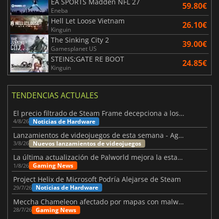
EA SPORTS Madden NFL 27
59.80€
Eneba
Hell Let Loose Vietnam
26.10€
Kinguin
The Sinking City 2
39.00€
Gamesplanet US
STEINS;GATE RE BOOT
24.85€
Kinguin
TENDENCIAS ACTUALES
El precio filtrado de Steam Frame decepciona a los usuarios
Noticias de Hardware
4/8/26
Lanzamientos de videojuegos de esta semana - Agosto de 2026 (semana 32)
Nuevos lanzamientos de videojuegos
3/8/26
La última actualización de Palworld mejora la estabilidad
Gaming News
1/8/26
Project Helix de Microsoft Podría Alejarse de Steam
Noticias de Hardware
29/7/26
Meccha Chameleon afectado por mapas con malware y Discord
Gaming News
28/7/26