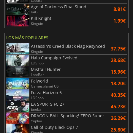
LootBar
Age of Darkness Final Stand
8.91€
K4G
Kill Knight
1.99€
Kinguin
LOS MÁS POPULARES
Assassin's Creed Black Flag Resynced
37.75€
Kinguin
Halo Campaign Evolved
28.68€
LDShop
Mistfall Hunter
15.96€
LootBar
Palworld
18.20€
Gamesplanet US
Forza Horizon 6
40.35€
LDShop
EA SPORTS FC 27
45.73€
Eneba
DRAGON BALL Sparking! ZERO Super Limit Breaking NEO
26.29€
Yuplay
Call of Duty Black Ops 7
25.80€
Kinguin