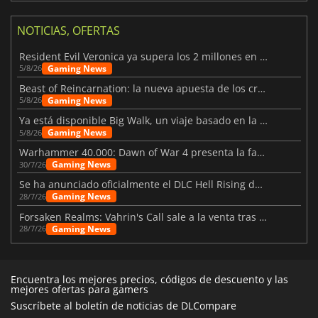
NOTICIAS, OFERTAS
Resident Evil Veronica ya supera los 2 millones en listas de deseados
Gaming News
5/8/26
Beast of Reincarnation: la nueva apuesta de los creadores de Pokémon
Gaming News
5/8/26
Ya está disponible Big Walk, un viaje basado en la amistad
Gaming News
5/8/26
Warhammer 40.000: Dawn of War 4 presenta la facción de los Necrones
Gaming News
30/7/26
Se ha anunciado oficialmente el DLC Hell Rising de Nioh 3
Gaming News
28/7/26
Forsaken Realms: Vahrin's Call sale a la venta tras una década
Gaming News
28/7/26
Encuentra los mejores precios, códigos de descuento y las
mejores ofertas para gamers
Suscríbete al boletín de noticias de DLCompare