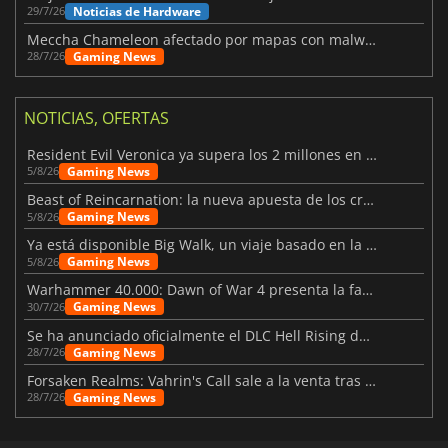
Noticias de Hardware
29/7/26
Meccha Chameleon afectado por mapas con malware y Discord
Gaming News
28/7/26
NOTICIAS, OFERTAS
Resident Evil Veronica ya supera los 2 millones en listas de deseados
Gaming News
5/8/26
Beast of Reincarnation: la nueva apuesta de los creadores de Pokémon
Gaming News
5/8/26
Ya está disponible Big Walk, un viaje basado en la amistad
Gaming News
5/8/26
Warhammer 40.000: Dawn of War 4 presenta la facción de los Necrones
Gaming News
30/7/26
Se ha anunciado oficialmente el DLC Hell Rising de Nioh 3
Gaming News
28/7/26
Forsaken Realms: Vahrin's Call sale a la venta tras una década
Gaming News
28/7/26