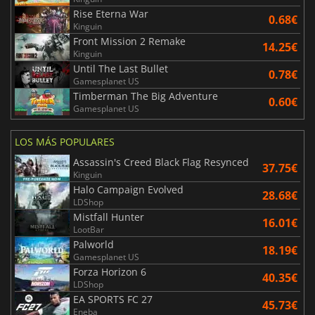
Rise Eterna War
0.68€
Kinguin
Front Mission 2 Remake
14.25€
Kinguin
Until The Last Bullet
0.78€
Gamesplanet US
Timberman The Big Adventure
0.60€
Gamesplanet US
LOS MÁS POPULARES
Assassin's Creed Black Flag Resynced
37.75€
Kinguin
Halo Campaign Evolved
28.68€
LDShop
Mistfall Hunter
16.01€
LootBar
Palworld
18.19€
Gamesplanet US
Forza Horizon 6
40.35€
LDShop
EA SPORTS FC 27
45.73€
Eneba