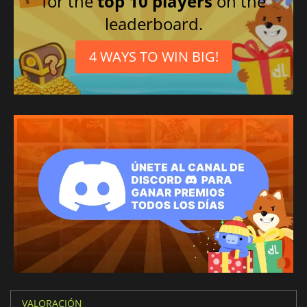
for the
top 10 players
on the
leaderboard.
4 WAYS TO WIN BIG!
VALORACIÓN