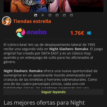
1.44
€
Tiendas estrella
1.76
€
2.25
€
El icónico beat 'em up de desplazamiento lateral de 1993
recibe una segunda vida en
Night Slashers: Remake
. El juego
original fue creado por DATA EAST y es un clásico muy
querido y un videojuego de culto para los aficionados al
género.
Night Slashers: Remake
ofrece una nueva oportunidad de
sumergirse en un apasionante mundo amenazado por
criaturas de las tinieblas y horrores sobrenaturales. Como
uno de los cuatro personajes únicos, cada uno con
habilidades únicas, los jugadores navegarán por una
Seguir leyendo
variedad de escenarios mientras luchan contra oponentes y
jefes desafiantes. El juego ofrece mecánicas de combate
Las mejores ofertas para Night
avanzadas, como combos, ataques en salto, movimientos de
agarre y golpes en carrera. Además, cada personaje cuenta