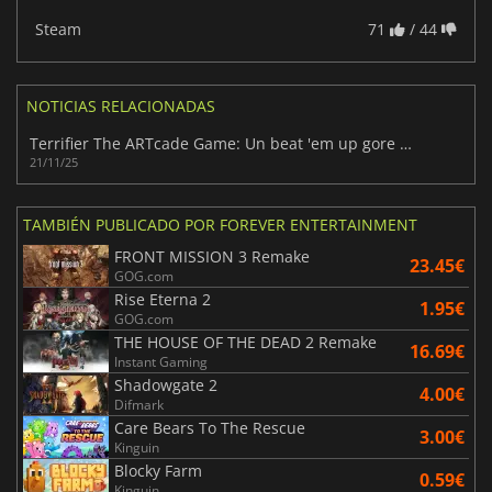
Steam
71
/ 44
NOTICIAS RELACIONADAS
Terrifier The ARTcade Game: Un beat 'em up gore de inspiración retro
21/11/25
TAMBIÉN PUBLICADO POR FOREVER ENTERTAINMENT
FRONT MISSION 3 Remake
23.45€
GOG.com
Rise Eterna 2
1.95€
GOG.com
THE HOUSE OF THE DEAD 2 Remake
16.69€
Instant Gaming
Shadowgate 2
4.00€
Difmark
Care Bears To The Rescue
3.00€
Kinguin
Blocky Farm
0.59€
Kinguin