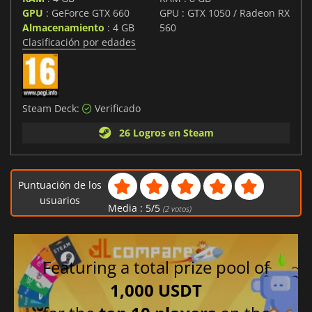
GPU
: GeForce GTX 660
GPU : GTX 1050 / Radeon RX
Almacenamiento
: 4 GB
560
Clasificación por edades
Steam Deck:
Verificado
26 Logros en Steam
Puntuación de los
usuarios
Media :
5
/
5
(
2
votos)
Featuring a total prize pool of
1,000 USDT