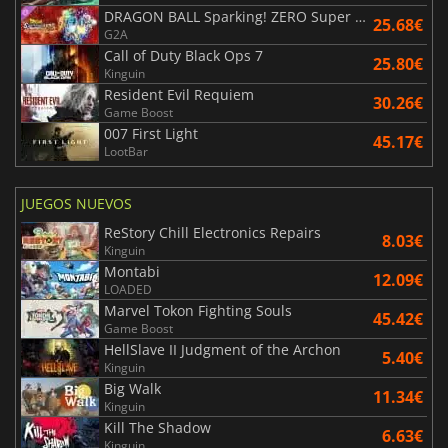
DRAGON BALL Sparking! ZERO Super Limit Breaking NEO
25.68€
G2A
Call of Duty Black Ops 7
25.80€
Kinguin
Resident Evil Requiem
30.26€
Game Boost
007 First Light
45.17€
LootBar
JUEGOS NUEVOS
ReStory Chill Electronics Repairs
8.03€
Kinguin
Montabi
12.09€
LOADED
Marvel Tokon Fighting Souls
45.42€
Game Boost
HellSlave II Judgment of the Archon
5.40€
Kinguin
Big Walk
11.34€
Kinguin
Kill The Shadow
6.63€
Kinguin