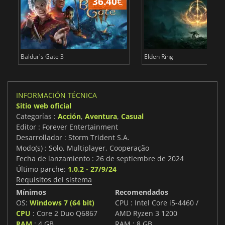
36.40
€
1
Baldur's Gate 3
Elden Ring
INFORMACIÓN TÉCNICA
Sitio web oficial
Categorías :
Acción
,
Aventura
,
Casual
Editor : Forever Entertainment
Desarrollador : Storm Trident S.A.
Modo(s) : Solo, Multiplayer, Cooperação
Fecha de lanzamiento : 26 de septiembre de 2024
Último parche:
1.0.2 - 27/9/24
Requisitos del sistema
Mínimos
Recomendados
OS:
Windows 7 (64 bit)
CPU : Intel Core i5-4460 /
CPU
: Core 2 Duo Q6867
AMD Ryzen 3 1200
RAM
: 4 GB
RAM : 8 GB