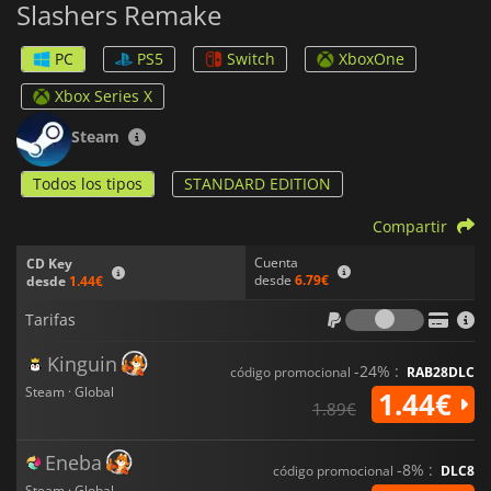
Slashers Remake
con devastadores movimientos especiales que pueden
ejecutar a costa de su propia salud.
PC
PS5
Switch
XboxOne
Night Slashers: Remake
cuenta con una amplia variedad de
horripilantes enemigos, como zombis, mutantes, hombres
Xbox Series X
lobo y jefes icónicos de temática de terror. El lúgubre mundo
de terror del juego se complementa con música atmosférica y
Steam
gore al estilo de los dibujos animados.
Todos los tipos
STANDARD EDITION
Como extra,
Night Slashers: Remake
ofrece una variedad de
modos de juego que permiten una experiencia mejorada que
Compartir
va más allá del juego clásico.
Cuenta
CD Key
desde
6.79€
desde
1.44€
Tarifas
Tarifas
Kinguin
-24% :
código promocional
RAB28DLC
Steam · Global
1.44€
1.89€
Eneba
-8% :
código promocional
DLC8
Steam · Global