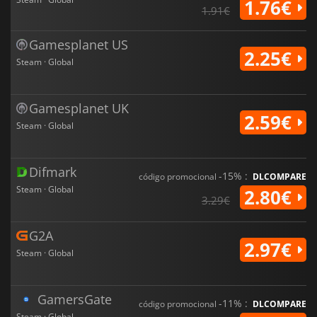
1.76€
1.91€
Gamesplanet US
2.25€
Steam · Global
Gamesplanet UK
2.59€
Steam · Global
Difmark
-15% :
código promocional
DLCOMPARE
Steam · Global
2.80€
3.29€
G2A
2.97€
Steam · Global
GamersGate
-11% :
código promocional
DLCOMPARE
Steam · Global