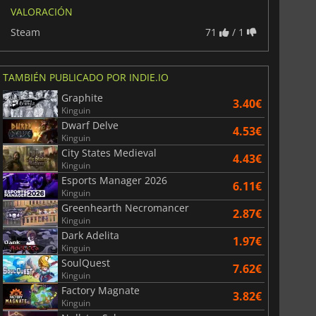
VALORACIÓN
Steam
71
/ 1
TAMBIÉN PUBLICADO POR INDIE.IO
Graphite
3.40€
Kinguin
Dwarf Delve
4.53€
Kinguin
City States Medieval
4.43€
Kinguin
Esports Manager 2026
6.11€
Kinguin
Greenhearth Necromancer
2.87€
Kinguin
Dark Adelita
1.97€
Kinguin
SoulQuest
7.62€
Kinguin
Factory Magnate
3.82€
Kinguin