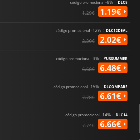
-8% :
código promocional
DLC8
1.19€
1.29€
-12% :
código promocional
DLC12DEAL
2.02€
2.30€
-3% :
código promocional
YU3SUMMER
6.48€
6.68€
-15% :
código promocional
DLCOMPARE
6.61€
7.78€
-14% :
código promocional
DLC14
6.66€
7.74€