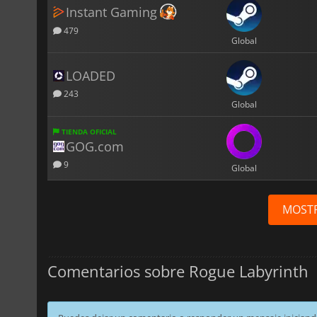
Instant Gaming
479
Global
LOADED
243
Global
TIENDA OFICIAL
GOG.com
9
Global
MOST
Comentarios sobre Rogue Labyrinth