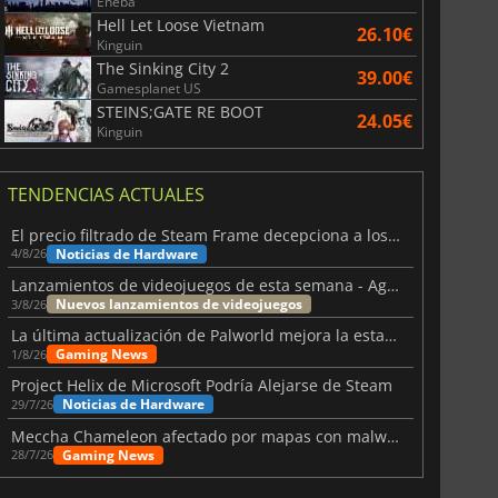
Eneba
Hell Let Loose Vietnam
26.10€
Kinguin
The Sinking City 2
39.00€
Gamesplanet US
STEINS;GATE RE BOOT
24.05€
Kinguin
TENDENCIAS ACTUALES
El precio filtrado de Steam Frame decepciona a los usuarios
Noticias de Hardware
4/8/26
Lanzamientos de videojuegos de esta semana - Agosto de 2026 (semana 32)
Nuevos lanzamientos de videojuegos
3/8/26
La última actualización de Palworld mejora la estabilidad
Gaming News
1/8/26
Project Helix de Microsoft Podría Alejarse de Steam
Noticias de Hardware
29/7/26
Meccha Chameleon afectado por mapas con malware y Discord
Gaming News
28/7/26