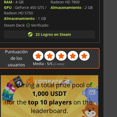
RAM
: 4 GB
Radeon HD 7800
GPU
: GeForce 450 GTS /
Almacenamiento
: 2 GB
Radeon HD 5750
Almacenamiento
: 1 GB
Steam Deck:
Verificado
23 Logros en Steam
Puntuación
de los
Media :
5
/
5
usuarios
(
2
votos)
Featuring a total prize pool of
1,000 USDT
for the
top 10 players
on the
leaderboard.