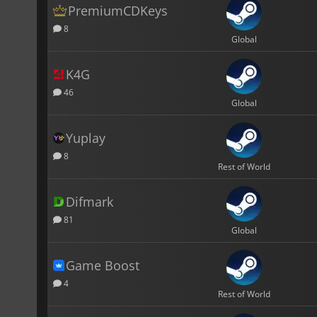
PremiumCDKeys
8
Global
K4G
46
Global
Yuplay
8
Rest of World
Difmark
81
Global
Game Boost
4
Rest of World