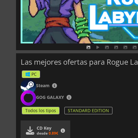
Las mejores ofertas para Rogue L
PC
Steam
GOG GALAXY
Todos los tipos
STANDARD EDITION
CD Key
desde
0.89€