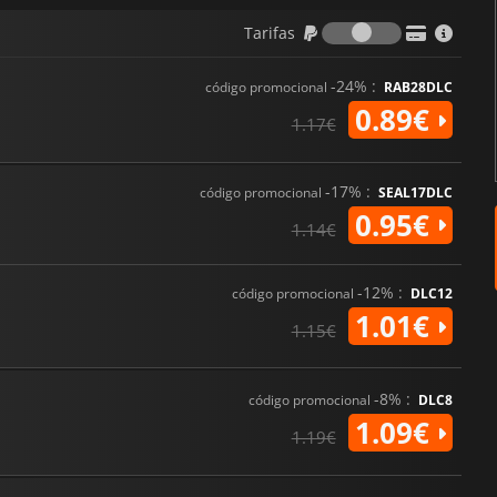
Tarifas
Tarifas
-24% :
código promocional
RAB28DLC
0.89€
1.17€
-17% :
código promocional
SEAL17DLC
0.95€
1.14€
-12% :
código promocional
DLC12
1.01€
1.15€
-8% :
código promocional
DLC8
1.09€
1.19€