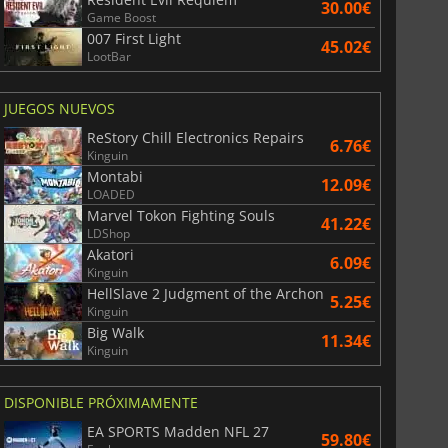
30.00€
Game Boost
007 First Light
45.02€
LootBar
JUEGOS NUEVOS
ReStory Chill Electronics Repairs
6.76€
Kinguin
Montabi
12.09€
LOADED
Marvel Tokon Fighting Souls
41.22€
LDShop
Akatori
6.09€
Kinguin
HellSlave 2 Judgment of the Archon
5.25€
Kinguin
Big Walk
11.34€
Kinguin
DISPONIBLE PRÓXIMAMENTE
EA SPORTS Madden NFL 27
59.80€