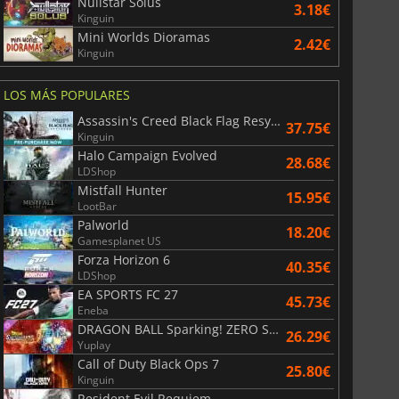
Nullstar Solus
3.18€
Kinguin
Mini Worlds Dioramas
2.42€
Kinguin
LOS MÁS POPULARES
Assassin's Creed Black Flag Resynced
37.75€
Kinguin
Halo Campaign Evolved
28.68€
LDShop
Mistfall Hunter
15.95€
LootBar
Palworld
18.20€
6.75
€
15.48
€
Gamesplanet US
Forza Horizon 6
40.35€
LDShop
EA SPORTS FC 27
45.73€
Eneba
DRAGON BALL Sparking! ZERO Super Limit Breaking NEO
26.29€
War WARHAMMER 3
Lies Of P
Yuplay
Call of Duty Black Ops 7
25.80€
Kinguin
Resident Evil Requiem