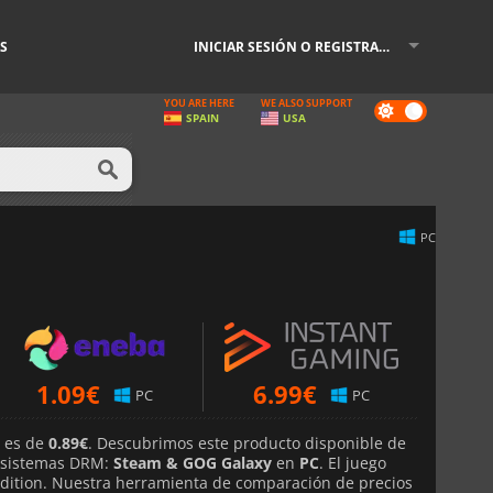
S
INICIAR SESIÓN O REGISTRARSE
YOU ARE HERE
WE ALSO SUPPORT
Dark
SPAIN
USA
mode
PC
1.09
€
6.99
€
PC
PC
e es de
0.89€
. Descubrimos este producto disponible de
sistemas DRM:
Steam & GOG Galaxy
en
PC
. El juego
Edition. Nuestra herramienta de comparación de precios