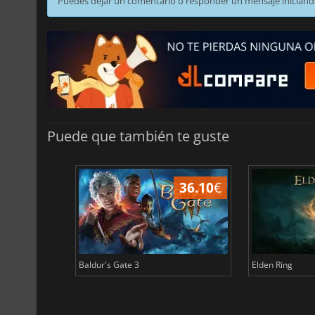
Puedes dejar un comentario o responder un mensaje iniciand
Puede que también te guste
45.02
€
36.10
€
Baldur's Gate 3
Elden Ring