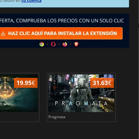
o sesión en
tu cuenta
19.95
€
31.63
€
Pragmata
Total 