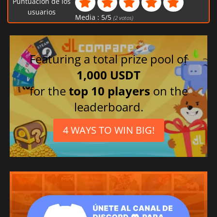
Puntuación de los
usuarios
Media :
5
/
5
(
2
votos)
Featuring a total prize pool of
1,000 USDT
for the
top 10 players
on the
leaderboard.
4 WAYS TO WIN BIG!