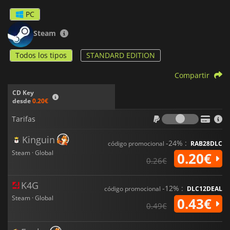
PC
Steam
Todos los tipos
STANDARD EDITION
Compartir
CD Key
desde
0.20€
Tarifas
Tarifas
Kinguin
-24% :
código promocional
RAB28DLC
Steam · Global
0.20€
0.26€
K4G
-12% :
código promocional
DLC12DEAL
Steam · Global
0.43€
0.49€