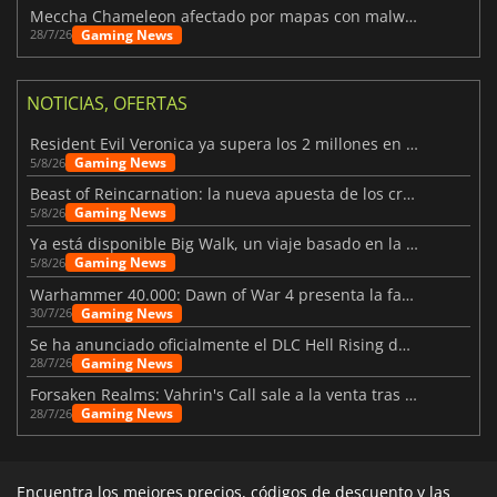
Meccha Chameleon afectado por mapas con malware y Discord
Gaming News
28/7/26
NOTICIAS, OFERTAS
Resident Evil Veronica ya supera los 2 millones en listas de deseados
Gaming News
5/8/26
Beast of Reincarnation: la nueva apuesta de los creadores de Pokémon
Gaming News
5/8/26
Ya está disponible Big Walk, un viaje basado en la amistad
Gaming News
5/8/26
Warhammer 40.000: Dawn of War 4 presenta la facción de los Necrones
Gaming News
30/7/26
Se ha anunciado oficialmente el DLC Hell Rising de Nioh 3
Gaming News
28/7/26
Forsaken Realms: Vahrin's Call sale a la venta tras una década
Gaming News
28/7/26
Encuentra los mejores precios, códigos de descuento y las