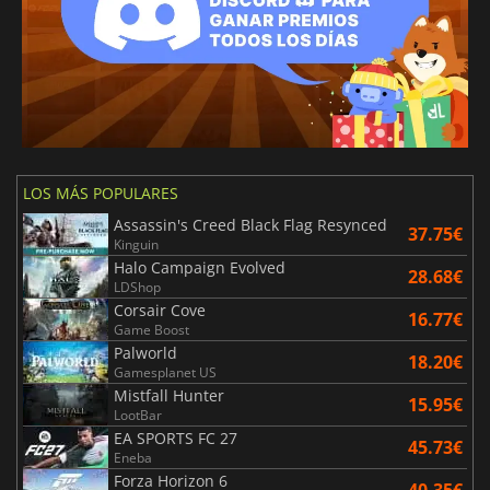
LOS MÁS POPULARES
Assassin's Creed Black Flag Resynced
37.75€
Kinguin
Halo Campaign Evolved
28.68€
LDShop
Corsair Cove
16.77€
Game Boost
Palworld
18.20€
Gamesplanet US
Mistfall Hunter
15.95€
LootBar
EA SPORTS FC 27
45.73€
Eneba
Forza Horizon 6