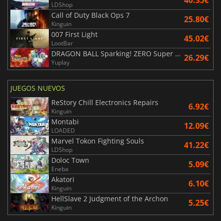
40.35€
LDShop
Call of Duty Black Ops 7
25.80€
Kinguin
007 First Light
45.02€
LootBar
DRAGON BALL Sparking! ZERO Super Limit Breaking NEO
26.29€
Yuplay
JUEGOS NUEVOS
ReStory Chill Electronics Repairs
6.92€
Kinguin
Montabi
12.09€
LOADED
Marvel Tokon Fighting Souls
41.22€
LDShop
Doloc Town
5.09€
Eneba
Akatori
6.10€
Kinguin
HellSlave 2 Judgment of the Archon
5.25€
Kinguin