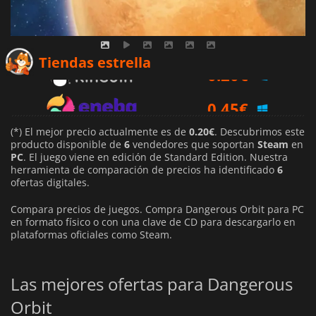
0.20
€
Tiendas estrella
0.45
€
0.43
€
(*) El mejor precio actualmente es de
0.20€
. Descubrimos este
producto disponible de
6
vendedores que soportan
Steam
en
PC
. El juego viene en edición de Standard Edition. Nuestra
herramienta de comparación de precios ha identificado
6
ofertas digitales.
Compara precios de juegos. Compra Dangerous Orbit para PC
en formato físico o con una clave de CD para descargarlo en
plataformas oficiales como Steam.
Las mejores ofertas para Dangerous
Orbit