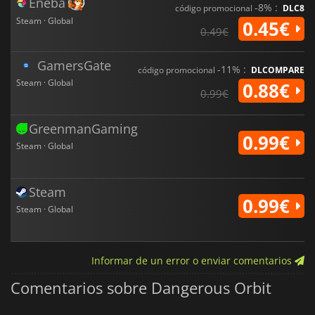
Eneba
-8% :
código promocional
DLC8
Steam · Global
0.45€
0.49€
GamersGate
-11% :
código promocional
DLCOMPARE
Steam · Global
0.88€
0.99€
GreenmanGaming
0.99€
Steam · Global
Steam
0.99€
Steam · Global
Informar de un error o enviar comentarios
Comentarios sobre Dangerous Orbit