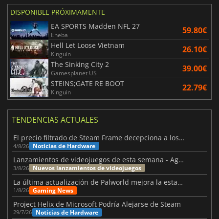
DISPONIBLE PRÓXIMAMENTE
EA SPORTS Madden NFL 27
59.80€
Eneba
Hell Let Loose Vietnam
26.10€
Kinguin
The Sinking City 2
39.00€
Gamesplanet US
STEINS;GATE RE BOOT
22.79€
Kinguin
TENDENCIAS ACTUALES
El precio filtrado de Steam Frame decepciona a los usuarios
Noticias de Hardware
4/8/26
Lanzamientos de videojuegos de esta semana - Agosto de 2026 (semana 32)
Nuevos lanzamientos de videojuegos
3/8/26
La última actualización de Palworld mejora la estabilidad
Gaming News
1/8/26
Project Helix de Microsoft Podría Alejarse de Steam
Noticias de Hardware
29/7/26