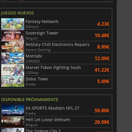
JUEGOS NUEVOS
Fantasy Network
4.23€
Difmark
Sovereign Tower
10.48€
Kinguin
ReStory Chill Electronics Repairs
8.99€
Instant Gaming
Montabi
12.09€
LOADED
Marvel Tokon Fighting Souls
41.22€
LDShop
Doloc Town
5.09€
Eneba
DISPONIBLE PRÓXIMAMENTE
EA SPORTS Madden NFL 27
59.80€
Eneba
Hell Let Loose Vietnam
26.08€
Kinguin
The Sinking City 2