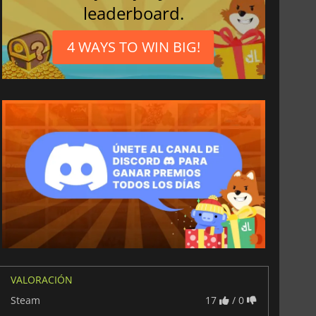
leaderboard.
4 WAYS TO WIN BIG!
6.75
€
15.48
€
VALORACIÓN
Steam
17
/ 0
War WARHAMMER 3
Lies Of P