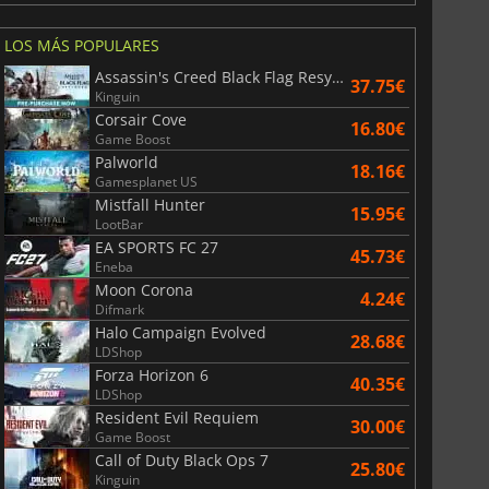
LOS MÁS POPULARES
Assassin's Creed Black Flag Resynced
37.75€
Kinguin
Corsair Cove
16.80€
Game Boost
Palworld
18.16€
Gamesplanet US
Mistfall Hunter
15.95€
LootBar
EA SPORTS FC 27
45.73€
Eneba
Moon Corona
4.24€
Difmark
Halo Campaign Evolved
28.68€
LDShop
Forza Horizon 6
40.35€
LDShop
Resident Evil Requiem
30.00€
Game Boost
Call of Duty Black Ops 7
25.80€
Kinguin