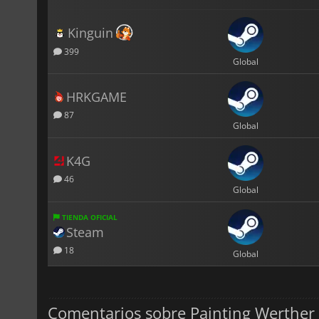
Kinguin
399
Global
HRKGAME
87
Global
K4G
46
Global
TIENDA OFICIAL
Steam
18
Global
Comentarios sobre Painting Werther