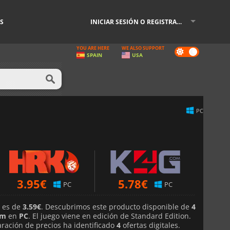
S
INICIAR SESIÓN O REGISTRARSE
YOU ARE HERE
WE ALSO SUPPORT
Dark
SPAIN
USA
mode
PC
3.95
€
5.78
€
PC
PC
e es de
3.59€
. Descubrimos este producto disponible de
4
am
en
PC
. El juego viene en edición de Standard Edition.
ación de precios ha identificado
4
ofertas digitales.