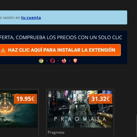
o sesión en
tu cuenta
19.95
€
31.32
€
Pragmata
Total 