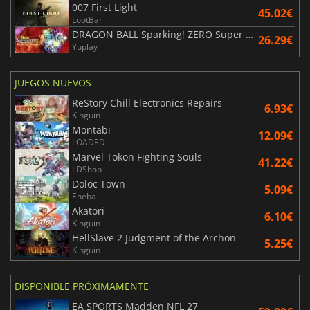
007 First Light
45.02€
LootBar
DRAGON BALL Sparking! ZERO Super Limit Breaking NEO
26.29€
Yuplay
JUEGOS NUEVOS
ReStory Chill Electronics Repairs
6.93€
Kinguin
Montabi
12.09€
LOADED
Marvel Tokon Fighting Souls
41.22€
LDShop
Doloc Town
5.09€
Eneba
Akatori
6.10€
Kinguin
HellSlave 2 Judgment of the Archon
5.25€
Kinguin
DISPONIBLE PRÓXIMAMENTE
EA SPORTS Madden NFL 27