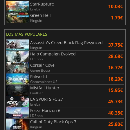
StarRupture
10.03€
Eneba
Green Hell
1.79€
Kinguin
LOS MÁS POPULARES
Assassin's Creed Black Flag Resynced
37.75€
Kinguin
Halo Campaign Evolved
28.68€
LDShop
Corsair Cove
16.77€
Game Boost
Palworld
18.20€
Gamesplanet US
Mistfall Hunter
15.95€
LootBar
EA SPORTS FC 27
45.73€
Eneba
Forza Horizon 6
40.35€
LDShop
Call of Duty Black Ops 7
25.80€
Kinguin