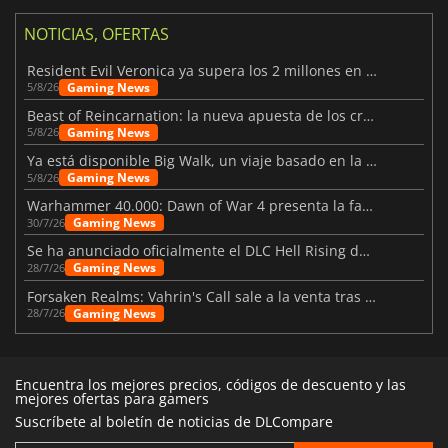
NOTICIAS, OFERTAS
Resident Evil Veronica ya supera los 2 millones en listas de deseados
Gaming News
5/8/26
Beast of Reincarnation: la nueva apuesta de los creadores de Pokémon
Gaming News
5/8/26
Ya está disponible Big Walk, un viaje basado en la amistad
Gaming News
5/8/26
Warhammer 40.000: Dawn of War 4 presenta la facción de los Necrones
Gaming News
30/7/26
Se ha anunciado oficialmente el DLC Hell Rising de Nioh 3
Gaming News
28/7/26
Forsaken Realms: Vahrin's Call sale a la venta tras una década
Gaming News
28/7/26
Encuentra los mejores precios, códigos de descuento y las
mejores ofertas para gamers
Suscríbete al boletín de noticias de DLCompare