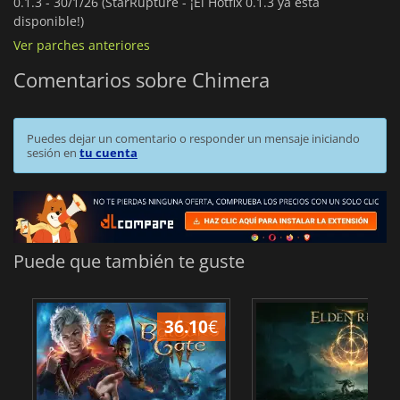
0.1.3 -
30/1/26 (StarRupture - ¡El Hotfix 0.1.3 ya está
disponible!)
Ver parches anteriores
Comentarios sobre Chimera
Puedes dejar un comentario o responder un mensaje iniciando
sesión en
tu cuenta
Puede que también te guste
36.10
€
1