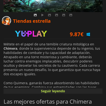
10.03
€
Tiendas estrella
9.87
€
9.90
€
Métete en el papel de una temible criatura mitológica en
Chimera
, donde la supervivencia depende de tu ingenio, tus
habilidades de combate y tu capacidad de adaptación.
Atrapado en una torre misteriosa y cambiante, deberás
luchar contra enemigos implacables, descubrir poderes
ocultos y desvelar los secretos de tu cautiverio. Cada carrera
presenta un nuevo desafío, lo que garantiza que nunca haya
dos escapes iguales.
Como Quimera, ganarás fuerza absorbiendo las habilidades
de tus enemigos. Combina sus extremidades con las tuyas
Seguir leyendo
para desbloquear poderes únicos y crear estructuras
impredecibles y poderosas. Recoge reliquias y baratijas para
Las mejores ofertas para Chimera
personalizar tu estilo de juego, lo que te permitirá
experimentar con innumerables estrategias a medida que