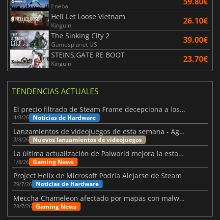
59.80€
Eneba
Hell Let Loose Vietnam
26.10€
Kinguin
The Sinking City 2
39.00€
Gamesplanet US
STEINS;GATE RE BOOT
23.70€
Kinguin
TENDENCIAS ACTUALES
El precio filtrado de Steam Frame decepciona a los usuarios
Noticias de Hardware
4/8/26
Lanzamientos de videojuegos de esta semana - Agosto de 2026 (semana 32)
Nuevos lanzamientos de videojuegos
3/8/26
La última actualización de Palworld mejora la estabilidad
Gaming News
1/8/26
Project Helix de Microsoft Podría Alejarse de Steam
Noticias de Hardware
29/7/26
Meccha Chameleon afectado por mapas con malware y Discord
Gaming News
28/7/26