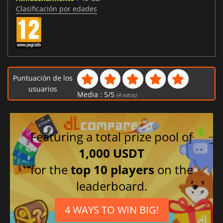
Clasificación por edades
Puntuación de los
usuarios
Media :
5
/
5
(
4
votos)
Featuring a total prize pool of
1,000 USDT
for the
top 10 players
on the
leaderboard.
4 WAYS TO WIN BIG!