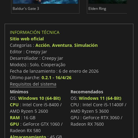
Baldur's Gate 3
Elden Ring
INFORMACIÓN TÉCNICA
Sitio web oficial
Categorías :
Acción
,
Aventura
,
Simulación
Editor : Creepy Jar
Desarrollador : Creepy Jar
Modo(s) : Solo, Cooperação
Fecha de lanzamiento : 6 de enero de 2026
Último parche:
0.2.1 - 16/4/26
Requisitos del sistema
Mínimos
Recomendados
OS:
Windows 10 (64-Bit)
OS:
Windows 11 (64-Bit)
CPU
: Intel Core i5-8400 /
CPU : Intel Core i5-11400F /
AMD Ryzen 5 2600
AMD Ryzen 5 3600
RAM
: 16 GB
GPU : GeForce RTX 3060 /
GPU
: GeForce GTX 1060 /
Radeon RX 7600
Radeon RX 580
Almacenamiento
: 45 GB