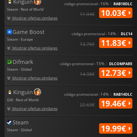
Kinguin
-16% :
código promocional
RAB18DLC
Steam · Rest of World
10.03€
11.94€
Mostrar ofertas similares
Game Boost
-14% :
código promocional
DLC14
Steam · Europe
11.83€
13.76€
Mostrar ofertas similares
Difmark
-15% :
código promocional
DLCOMPARE
Steam · Global
12.73€
14.98€
Mostrar ofertas similares
Kinguin
-14% :
código promocional
RAB14DLC
Gift · Rest of World
19.46€
22.63€
Mostrar ofertas similares
Steam
19.99€
Steam · Global