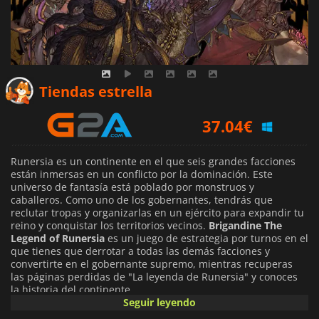
32.61
€
33.99
€
Tiendas estrella
37.04
€
Runersia es un continente en el que seis grandes facciones
están inmersas en un conflicto por la dominación. Este
universo de fantasía está poblado por monstruos y
caballeros. Como uno de los gobernantes, tendrás que
reclutar tropas y organizarlas en un ejército para expandir tu
reino y conquistar los territorios vecinos.
Brigandine The
Legend of Runersia
es un juego de estrategia por turnos en el
que tienes que derrotar a todas las demás facciones y
convertirte en el gobernante supremo, mientras recuperas
las páginas perdidas de "La leyenda de Runersia" y conoces
la historia del continente.
Seguir leyendo
El juego se divide en dos fases. Durante la fase de