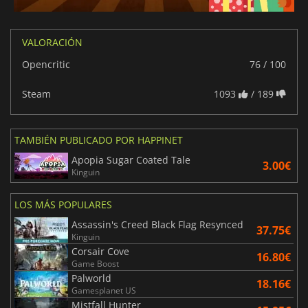
VALORACIÓN
Opencritic
76 / 100
Steam
1093
/ 189
TAMBIÉN PUBLICADO POR HAPPINET
Apopia Sugar Coated Tale
3.00€
Kinguin
LOS MÁS POPULARES
Assassin's Creed Black Flag Resynced
37.75€
Kinguin
Corsair Cove
16.80€
Game Boost
Palworld
18.16€
Gamesplanet US
Mistfall Hunter