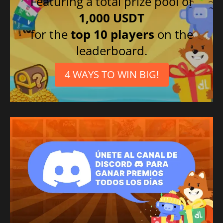
Featuring a total prize pool of
1,000 USDT
for the
top 10 players
on the
leaderboard.
4 WAYS TO WIN BIG!