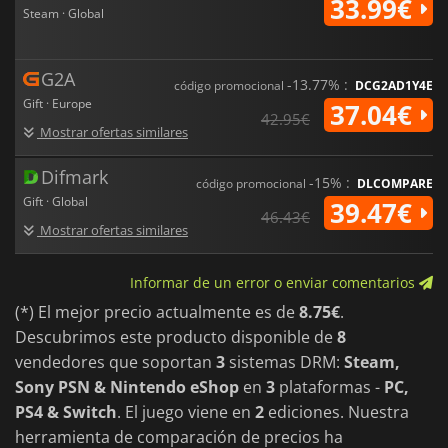
33.99€
Steam · Global
G2A
-13.77% :
código promocional
DCG2AD1Y4E
Gift · Europe
37.04€
42.95€
Mostrar ofertas similares
Difmark
-15% :
código promocional
DLCOMPARE
Gift · Global
39.47€
46.43€
Mostrar ofertas similares
Informar de un error o enviar comentarios
(*) El mejor precio actualmente es de
8.75€
.
Descubrimos este producto disponible de
8
vendedores que soportan
3
sistemas DRM:
Steam,
Sony PSN & Nintendo eShop
en
3
plataformas -
PC,
PS4 & Switch
. El juego viene en
2
ediciones. Nuestra
herramienta de comparación de precios ha