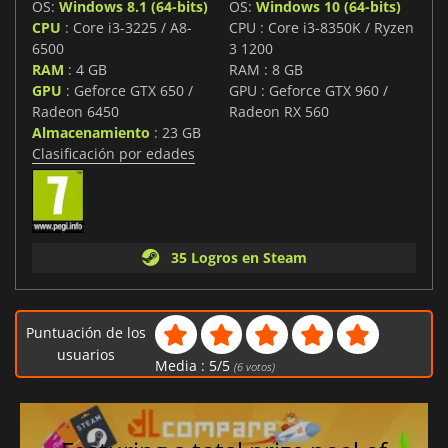
OS:
Windows 8.1 (64-bits)
OS:
Windows 10 (64-bits)
CPU
: Core i3-3225 / A8-
CPU : Core i3-8350K / Ryzen
6500
3 1200
RAM
: 4 GB
RAM : 8 GB
GPU
: Geforce GTX 650 /
GPU : Geforce GTX 960 /
Radeon 6450
Radeon RX 560
Almacenamiento
: 23 GB
Clasificación por edades
35 Logros en Steam
Puntuación de los
usuarios
Media :
5
/
5
(
6
votos)