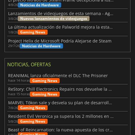
Noticias de Hardware
4/8/26
Lanzamientos de videojuegos de esta semana - Agosto de 2026 (semana 32)
Nuevos lanzamientos de videojuegos
3/8/26
La última actualización de Palworld mejora la estabilidad
Gaming News
1/8/26
Project Helix de Microsoft Podría Alejarse de Steam
Noticias de Hardware
29/7/26
NOTICIAS, OFERTAS
REANIMAL lanza oficialmente el DLC The Prisoner
Gaming News
hace 14 horas
ReStory: Chill Electronics Repairs nos devuelve la nostalgia de los 2000
Gaming News
hace 15 horas
MARVEL Tōkon sale y desvela su plan de desarrollo para el primer año
Gaming News
7/8/26
Resident Evil Veronica ya supera los 2 millones en listas de deseados
Gaming News
5/8/26
Beast of Reincarnation: la nueva apuesta de los creadores de Pokémon
Gaming News
5/8/26