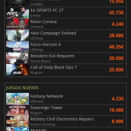
15.95€
LootBar
EA SPORTS FC 27
45.73€
Eneba
Moon Corona
4.24€
Difmark
Halo Campaign Evolved
28.68€
LDShop
Forza Horizon 6
40.35€
LDShop
Resident Evil Requiem
30.00€
Game Boost
Call of Duty Black Ops 7
25.80€
Kinguin
JUEGOS NUEVOS
Fantasy Network
4.23€
Difmark
Sovereign Tower
10.48€
Kinguin
ReStory Chill Electronics Repairs
8.99€
Instant Gaming
Montabi