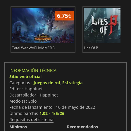
6.75
€
1
Total War WARHAMMER 3
Lies Of P
INFORMACIÓN TÉCNICA
Sitio web oficial
Categorías :
Juegos de rol
,
Estrategia
Editor : Happinet
Desarrollador : Happinet
Modo(s) : Solo
Fecha de lanzamiento : 10 de mayo de 2022
Último parche:
1.02 - 4/5/26
Requisitos del sistema
Mínimos
Recomendados