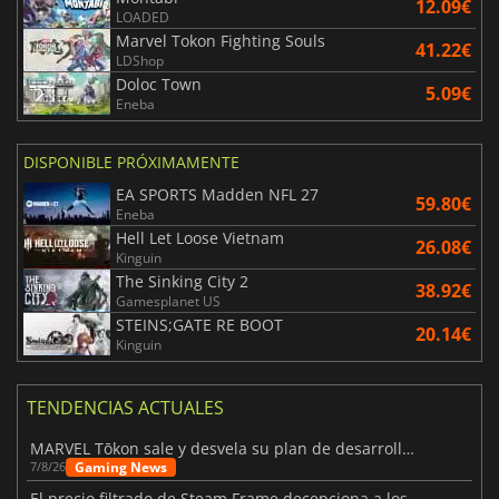
12.09€
LOADED
Marvel Tokon Fighting Souls
41.22€
LDShop
Doloc Town
5.09€
Eneba
DISPONIBLE PRÓXIMAMENTE
EA SPORTS Madden NFL 27
59.80€
Eneba
Hell Let Loose Vietnam
26.08€
Kinguin
The Sinking City 2
38.92€
Gamesplanet US
STEINS;GATE RE BOOT
20.14€
Kinguin
TENDENCIAS ACTUALES
MARVEL Tōkon sale y desvela su plan de desarrollo para el primer año
Gaming News
7/8/26
El precio filtrado de Steam Frame decepciona a los usuarios