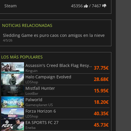
Steam
45356
/ 7467
NOTICIAS RELACIONADAS
Sledding Game es puro caos con amigos en la nieve
4/5/26
LOS MÁS POPULARES
Assassin's Creed Black Flag Resynced
37.75€
Kinguin
Halo Campaign Evolved
28.68€
LDShop
Mistfall Hunter
15.95€
LootBar
Palworld
18.20€
Gamesplanet US
Forza Horizon 6
40.35€
LDShop
EA SPORTS FC 27
45.73€
Eneba