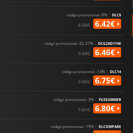
-8% :
código promocional
DLC8
6.42€
6.98€
-32.57% :
código promocional
DCG2AD1Y4E
6.46€
9.58€
-14% :
código promocional
DLC14
6.75€
7.85€
-3% :
código promocional
YU3SUMMER
6.80€
7.01€
-15% :
código promocional
DLCOMPARE