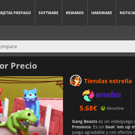
ARJETAS PREPAGO
SOFTWARE
REWARDS
HARDWARE
NOTICIA
or Precio
Tiendas estrella
5.68
€
XboxOne
Gang Beasts
es un videojuego 
Presence
. Es un
beat 'em up m
juego agradable y con efectos 