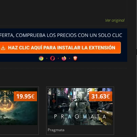
Ver original
19.95
€
31.63
€
Pragmata
Total 