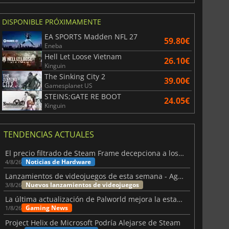
DISPONIBLE PRÓXIMAMENTE
EA SPORTS Madden NFL 27
59.80€
Eneba
Hell Let Loose Vietnam
26.10€
Kinguin
The Sinking City 2
39.00€
Gamesplanet US
STEINS;GATE RE BOOT
24.05€
Kinguin
TENDENCIAS ACTUALES
El precio filtrado de Steam Frame decepciona a los usuarios
Noticias de Hardware
4/8/26
Lanzamientos de videojuegos de esta semana - Agosto de 2026 (semana 32)
Nuevos lanzamientos de videojuegos
3/8/26
La última actualización de Palworld mejora la estabilidad
Gaming News
1/8/26
Project Helix de Microsoft Podría Alejarse de Steam