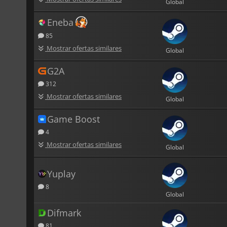
Global
Eneba
85
Mostrar ofertas similares
Global
G2A
312
Mostrar ofertas similares
Global
Game Boost
4
Mostrar ofertas similares
Global
Yuplay
8
Global
Difmark
81