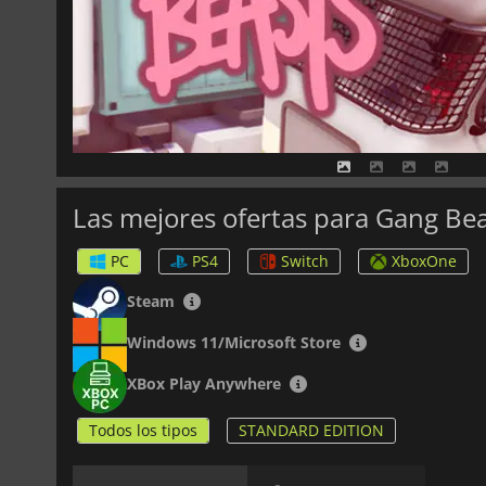
Las mejores ofertas para Gang Be
PC
PS4
Switch
XboxOne
Steam
Windows 11/Microsoft Store
XBox Play Anywhere
Todos los tipos
STANDARD EDITION