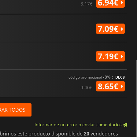
6.94€
8.17€
7.09€
7.19€
-8% :
código promocional
DLC8
8.65€
9.40€
RAR TODOS
Informar de un error o enviar comentarios
ubrimos este producto disponible de
20
vendedores