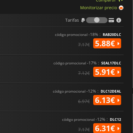
Monitorizar precio
Tarifas
Tarifas
-18% :
código promocional
RAB20DLC
5.88€
7.17€
-17% :
código promocional
SEAL17DLC
5.91€
7.12€
-12% :
código promocional
DLC12DEAL
6.13€
6.97€
-12% :
código promocional
DLC12
6.31€
7.17€