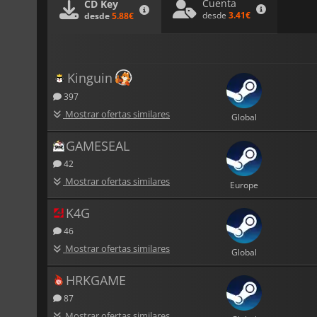
Cuenta
CD Key
desde
3.41€
desde
5.88€
Kinguin
397
Mostrar ofertas similares
Global
GAMESEAL
42
Mostrar ofertas similares
Europe
K4G
46
Mostrar ofertas similares
Global
HRKGAME
87
Mostrar ofertas similares