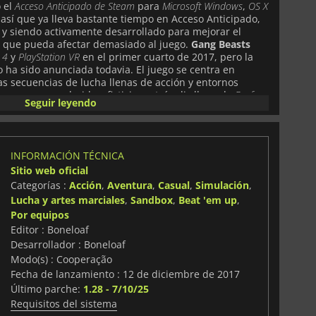
 el
Acceso Anticipado de Steam
para
Microsoft Windows
,
OS X
 así que ya lleva bastante tiempo en Acceso Anticipado,
 y siendo activamente desarrollado para mejorar el
lo que pueda afectar demasiado al juego.
Gang Beasts
 4
y
PlayStation VR
en el primer cuarto de 2017, pero la
 ha sido anunciada todavia. El juego se centra en
as secuencias de lucha llenas de acción y entornos
ugar en una colorida y ficticia metrópolis llamada
Beef
Seguir leyendo
el juego tenía
8 fases multijugador
, pero es probable que
rollo. En Gang Beasts el objetivo principal es dar
entes hasta dejarlos K.O., y luego el jugador tiene que
io para rematar a su adversario. Esta combinación de
INFORMACIÓN TÉCNICA
áficos exclusivos aunque extraños, e
hilarantes batallas
Sitio web oficial
iencia multijugador que no se ve frecuentemente en la
 y entretenido, el juego ha sido muy bien recibido por
Categorías :
Acción
,
Aventura
,
Casual
,
Simulación
,
cluso durante su fase alfa de desarrollo. Ver figuras
Lucha y artes marciales
,
Sandbox
,
Beat 'em up
,
das unas a otras es ya de por si divertido, y verlas
Por equipos
zar al enemigo en los peligros del mapa es también
Editor : Boneloaf
s interesante cuando juegas tu mismo e intentas
Desarrollador : Boneloaf
Modo(s) : Cooperação
Fecha de lanzamiento : 12 de diciembre de 2017
Último parche:
1.28 - 7/10/25
Requisitos del sistema