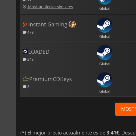
Mostrar ofertas similares
Global
Instant Gaming
479
Global
LOADED
243
Global
PremiumCDKeys
8
Global
MOST
(*) El mejor precio actualmente es de
3.41€
. Desc