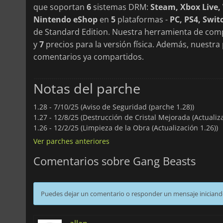
que soportan
6
sistemas DRM:
Steam, Xbox Live
Nintendo eShop
en
5
plataformas -
PC, PS4, Swit
de Standard Edition. Nuestra herramienta de comp
y
7
precios para la versión física. Además, nuestr
comentarios ya compartidos.
Notas del parche
1.28 -
7/10/25 (Aviso de Seguridad (parche 1.28))
1.27 -
12/8/25 (Destrucción de Cristal Mejorada (Actualiza
1.26 -
12/2/25 (Limpieza de la Obra (Actualización 1.26))
Ver parches anteriores
Comentarios sobre Gang Beasts
Puedes dejar un comentario o responder un mensaje iniciand