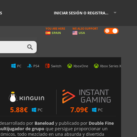
S
INICIAR SESIÓN O REGISTRARSE
YOU ARE HERE
WE ALSO SUPPORT
Dark
SPAIN
USA
mode
PC
PS4
Switch
XboxOne
Xbox Series X
5.88
€
7.09
€
PC
PC
desarrollado por
Baneload
y publicado por
Double Fine
ultijugador de grupo
que persigue proporcionar un
cómicos, todo mezclado en una absurda y divertida