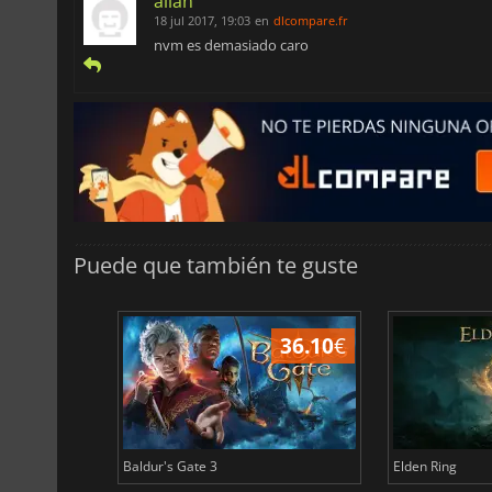
allan
18 jul 2017, 19:03
en
dlcompare.fr
nvm es demasiado caro
Puede que también te guste
45.02
€
36.10
€
Baldur's Gate 3
Elden Ring