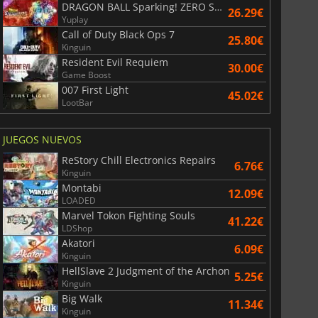
DRAGON BALL Sparking! ZERO Super Limit Breaking NEO
26.29€
Yuplay
Call of Duty Black Ops 7
25.80€
Kinguin
Resident Evil Requiem
30.00€
Game Boost
007 First Light
45.02€
LootBar
JUEGOS NUEVOS
ReStory Chill Electronics Repairs
6.76€
Kinguin
Montabi
12.09€
LOADED
Marvel Tokon Fighting Souls
41.22€
6.75
€
15.48
€
LDShop
Akatori
6.09€
Kinguin
HellSlave 2 Judgment of the Archon
5.25€
Kinguin
Big Walk
War WARHAMMER 3
Lies Of P
11.34€
Kinguin