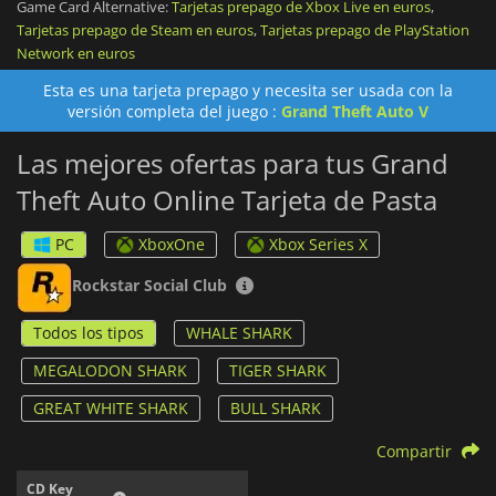
Game Card Alternative:
Tarjetas prepago de Xbox Live en euros
,
Tarjetas prepago de Steam en euros
,
Tarjetas prepago de PlayStation
Hay una gran variedad de tarjetas disponibles, cada una de
Network en euros
las cuales te otorgará una cierta cantidad de dinero en
Grand
Theft Auto Online
, que podrás usar como quieras. Solo tienes
Esta es una tarjeta prepago y necesita ser usada con la
que asegurarte de conseguir la tarjeta adecuada para la
versión completa del juego :
Grand Theft Auto V
plataforma en la que estés jugando.
Las mejores ofertas para tus Grand
Theft Auto Online Tarjeta de Pasta
PC
XboxOne
Xbox Series X
Rockstar Social Club
Todos los tipos
WHALE SHARK
MEGALODON SHARK
TIGER SHARK
GREAT WHITE SHARK
BULL SHARK
Compartir
CD Key