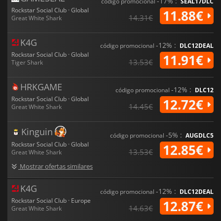
-17% :
código promocional
SEAL17DLC
Rockstar Social Club · Global
11.88€
14.31€
Great White Shark
K4G
-12% :
código promocional
DLC12DEAL
Rockstar Social Club · Global
11.91€
13.53€
Tiger Shark
HRKGAME
-12% :
código promocional
DLC12
Rockstar Social Club · Global
12.72€
14.45€
Great White Shark
Kinguin
-5% :
código promocional
AUGDLC5
Rockstar Social Club · Global
12.85€
13.53€
Great White Shark
Mostrar ofertas similares
K4G
-12% :
código promocional
DLC12DEAL
Rockstar Social Club · Europe
12.87€
14.63€
Great White Shark