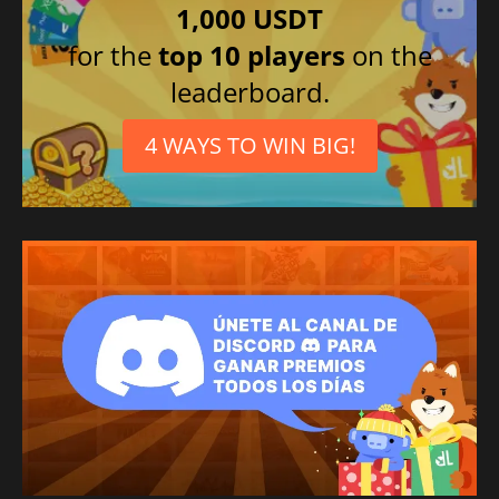
1,000 USDT
for the
top 10 players
on the
leaderboard.
4 WAYS TO WIN BIG!