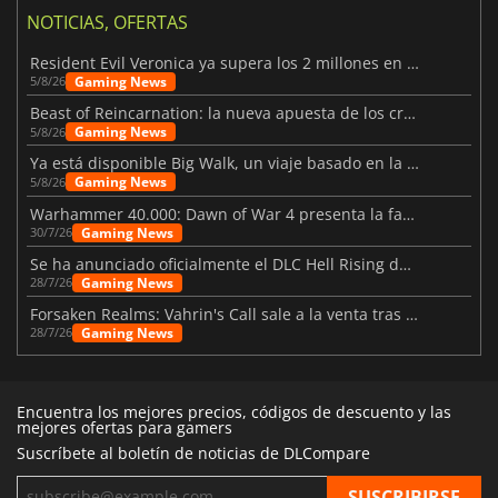
NOTICIAS, OFERTAS
Resident Evil Veronica ya supera los 2 millones en listas de deseados
Gaming News
5/8/26
Beast of Reincarnation: la nueva apuesta de los creadores de Pokémon
Gaming News
5/8/26
Ya está disponible Big Walk, un viaje basado en la amistad
Gaming News
5/8/26
Warhammer 40.000: Dawn of War 4 presenta la facción de los Necrones
Gaming News
30/7/26
Se ha anunciado oficialmente el DLC Hell Rising de Nioh 3
Gaming News
28/7/26
Forsaken Realms: Vahrin's Call sale a la venta tras una década
Gaming News
28/7/26
Encuentra los mejores precios, códigos de descuento y las
mejores ofertas para gamers
Suscríbete al boletín de noticias de DLCompare