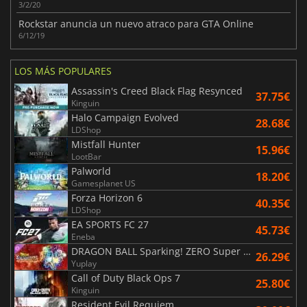
3/2/20
Rockstar anuncia un nuevo atraco para GTA Online
6/12/19
LOS MÁS POPULARES
Assassin's Creed Black Flag Resynced
37.75€
Kinguin
Halo Campaign Evolved
28.68€
LDShop
Mistfall Hunter
15.96€
LootBar
Palworld
18.20€
Gamesplanet US
Forza Horizon 6
40.35€
LDShop
EA SPORTS FC 27
45.73€
Eneba
DRAGON BALL Sparking! ZERO Super Limit Breaking NEO
26.29€
Yuplay
Call of Duty Black Ops 7
25.80€
Kinguin
Resident Evil Requiem