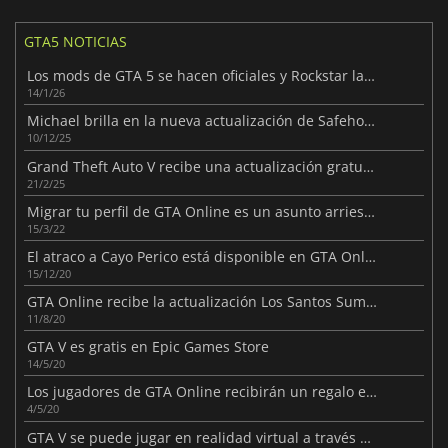
GTA5 NOTICIAS
Los mods de GTA 5 se hacen oficiales y Rockstar lanza un mercado
14/1/26
Michael brilla en la nueva actualización de Safehouse de GTA Online
10/12/25
Grand Theft Auto V recibe una actualización gratuita para PC con más contenido y gráficos mejorados
21/2/25
Migrar tu perfil de GTA Online es un asunto arriesgado
15/3/22
El atraco a Cayo Perico está disponible en GTA Online
15/12/20
GTA Online recibe la actualización Los Santos Summer Special
11/8/20
GTA V es gratis en Epic Games Store
14/5/20
Los jugadores de GTA Online recibirán un regalo especial este mes
4/5/20
GTA V se puede jugar en realidad virtual a través de un mod