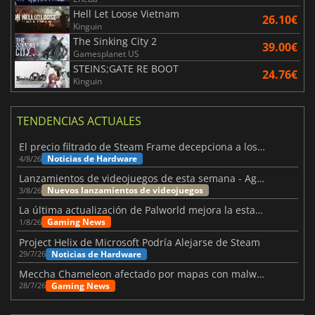
Hell Let Loose Vietnam
26.10€
Kinguin
The Sinking City 2
39.00€
Gamesplanet US
STEINS;GATE RE BOOT
24.76€
Kinguin
TENDENCIAS ACTUALES
El precio filtrado de Steam Frame decepciona a los usuarios
Noticias de Hardware
4/8/26
Lanzamientos de videojuegos de esta semana - Agosto de 2026 (semana 32)
Nuevos lanzamientos de videojuegos
3/8/26
La última actualización de Palworld mejora la estabilidad
Gaming News
1/8/26
Project Helix de Microsoft Podría Alejarse de Steam
Noticias de Hardware
29/7/26
Meccha Chameleon afectado por mapas con malware y Discord
Gaming News
28/7/26