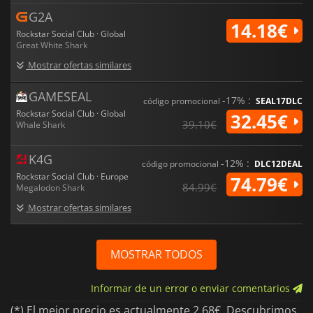
G2A
14.18€
Rockstar Social Club · Global
Great White Shark
Mostrar ofertas similares
GAMESEAL
-17% :
código promocional
SEAL17DLC
Rockstar Social Club · Global
32.45€
39.10€
Whale Shark
K4G
-12% :
código promocional
DLC12DEAL
Rockstar Social Club · Europe
74.79€
84.99€
Megalodon Shark
Mostrar ofertas similares
MOSTRAR TODOS
Informar de un error o enviar comentarios
(*) El mejor precio es actualmente 2.68€. Descubrimos