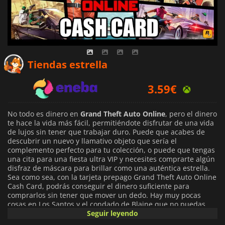
3.55
€
Tiendas estrella
3.59
€
3.65
€
No todo es dinero en
Grand Theft Auto Online
, pero el dinero
te hace la vida más fácil, permitiéndote disfrutar de una vida
de lujos sin tener que trabajar duro. Puede que acabes de
descubrir un nuevo y llamativo objeto que sería el
complemento perfecto para tu colección, o puede que tengas
una cita para una fiesta ultra VIP y necesites comprarte algún
disfraz de máscara para brillar como una auténtica estrella.
Sea como sea, con la tarjeta prepago Grand Theft Auto Online
Cash Card, podrás conseguir el dinero suficiente para
comprarlos sin tener que mover un dedo. Hay muy pocas
cosas en Los Santos y el condado de Blaine que no puedas
comprar; puedes adquirirlas por otros medios, pero requiere
Seguir leyendo
mucho esfuerzo.