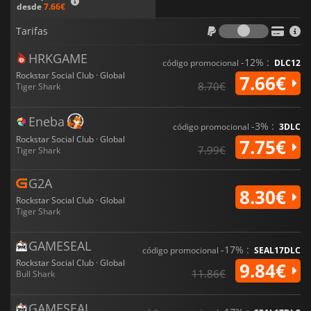
desde
7.66€
Tarifas
Tarifas
HRKGAME
-12% :
código promocional
DLC12
Rockstar Social Club · Global
7.66€
8.70€
Tiger Shark
Eneba
-3% :
código promocional
3DLC
Rockstar Social Club · Global
7.75€
7.99€
Tiger Shark
G2A
8.30€
Rockstar Social Club · Global
Tiger Shark
GAMESEAL
-17% :
código promocional
SEAL17DLC
Rockstar Social Club · Global
9.84€
11.86€
Bull Shark
GAMESEAL