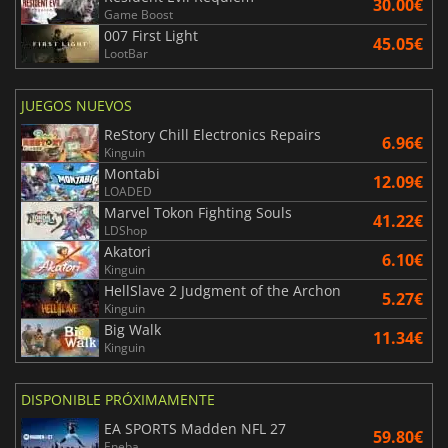
30.00€
Game Boost
007 First Light
45.05€
LootBar
JUEGOS NUEVOS
ReStory Chill Electronics Repairs
6.96€
Kinguin
Montabi
12.09€
LOADED
Marvel Tokon Fighting Souls
41.22€
LDShop
Akatori
6.10€
Kinguin
HellSlave 2 Judgment of the Archon
5.27€
Kinguin
Big Walk
11.34€
Kinguin
DISPONIBLE PRÓXIMAMENTE
EA SPORTS Madden NFL 27
59.80€
Eneba