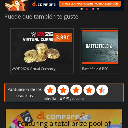
Puede que también te guste
3.99
€
WWE 2K26 Virtual Currency
Battlefield 6 BFC
Puntuación de los
usuarios
Media :
4.5
/
5
(
35
votos)
Featuring a total prize pool of