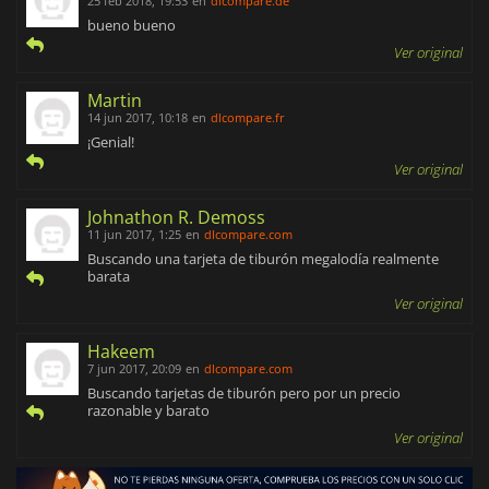
25 feb 2018, 19:53
en
dlcompare.de
bueno bueno
Ver original
Martin
14 jun 2017, 10:18
en
dlcompare.fr
¡Genial!
Ver original
Johnathon R. Demoss
11 jun 2017, 1:25
en
dlcompare.com
Buscando una tarjeta de tiburón megalodía realmente
barata
Ver original
Hakeem
7 jun 2017, 20:09
en
dlcompare.com
Buscando tarjetas de tiburón pero por un precio
razonable y barato
Ver original