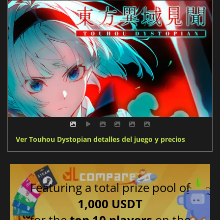
Ver Touhou Dystopian detalles del juego y precios
Featuring a total prize pool of
1,000 USDT
for the
top 10 players
on the