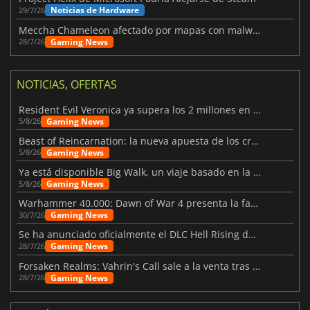
Noticias de Hardware
29/7/26
Meccha Chameleon afectado por mapas con malware y Discord
Gaming News
28/7/26
NOTICIAS, OFERTAS
Resident Evil Veronica ya supera los 2 millones en listas de deseados
Gaming News
5/8/26
Beast of Reincarnation: la nueva apuesta de los creadores de Pokémon
Gaming News
5/8/26
Ya está disponible Big Walk, un viaje basado en la amistad
Gaming News
5/8/26
Warhammer 40.000: Dawn of War 4 presenta la facción de los Necrones
Gaming News
30/7/26
Se ha anunciado oficialmente el DLC Hell Rising de Nioh 3
Gaming News
28/7/26
Forsaken Realms: Vahrin's Call sale a la venta tras una década
Gaming News
28/7/26