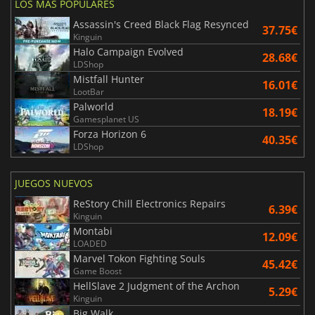
LOS MÁS POPULARES
Assassin's Creed Black Flag Resynced
37.75€
Kinguin
Halo Campaign Evolved
28.68€
LDShop
Mistfall Hunter
16.01€
LootBar
Palworld
18.19€
Gamesplanet US
Forza Horizon 6
40.35€
LDShop
JUEGOS NUEVOS
ReStory Chill Electronics Repairs
6.39€
Kinguin
Montabi
12.09€
LOADED
Marvel Tokon Fighting Souls
45.42€
Game Boost
HellSlave 2 Judgment of the Archon
5.29€
Kinguin
Big Walk