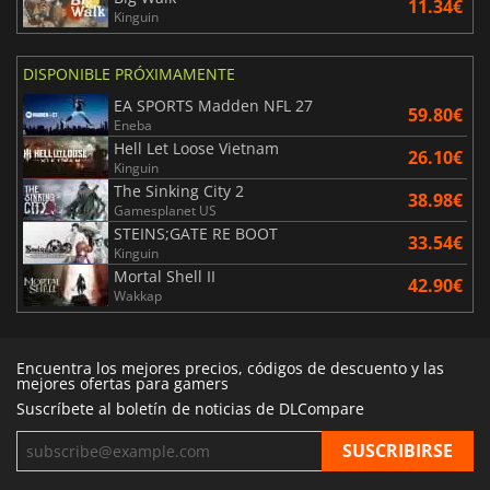
11.34€
Kinguin
DISPONIBLE PRÓXIMAMENTE
EA SPORTS Madden NFL 27
59.80€
Eneba
Hell Let Loose Vietnam
26.10€
Kinguin
The Sinking City 2
38.98€
Gamesplanet US
STEINS;GATE RE BOOT
33.54€
Kinguin
Mortal Shell II
42.90€
Wakkap
Encuentra los mejores precios, códigos de descuento y las
mejores ofertas para gamers
Suscríbete al boletín de noticias de DLCompare