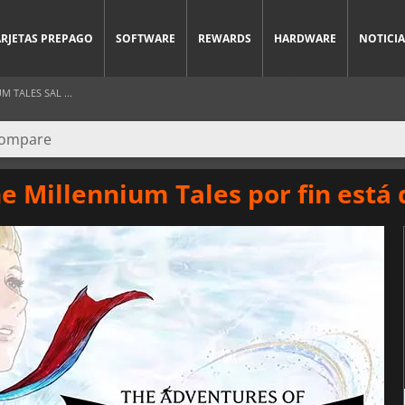
ARJETAS PREPAGO
SOFTWARE
REWARDS
HARDWARE
NOTICIA
 TALES SAL ...
he Millennium Tales por fin está