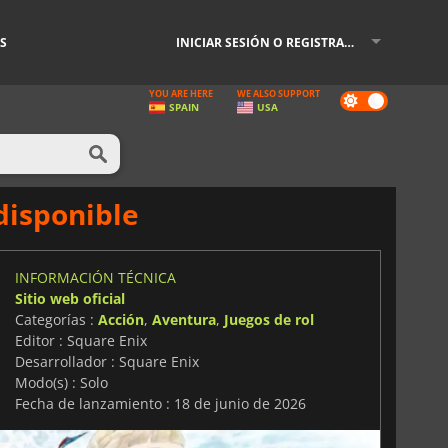
S
INICIAR SESIÓN O REGISTRARSE
YOU ARE HERE
WE ALSO SUPPORT
Dark
SPAIN
USA
mode
 disponible
INFORMACIÓN TÉCNICA
Sitio web oficial
Categorías :
Acción
,
Aventura
,
Juegos de rol
Editor : Square Enix
Desarrollador : Square Enix
Modo(s) : Solo
Fecha de lanzamiento : 18 de junio de 2026