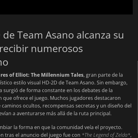
 de Team Asano alcanza su
 recibir numerosos
mo
es of Elliot: The Millennium Tales
, gran parte de la
rístico estilo visual HD-2D de Team Asano. Sin embargo,
 surgió de forma constante en los debates de la
n que ofrece el juego. Muchos jugadores destacaron
 caminos ocultos, recompensas secretas y un diseño del
an a aventurarse más allá de la ruta principal.
biar la forma en que la comunidad veía el proyecto.
n tras el anuncio del juego fue con
*The Legend of Zelda*
,