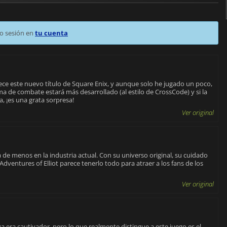
o sesión en
tu cuenta
ce este nuevo título de Square Enix, y aunque solo he jugado un poco,
ema de combate estará más desarrollado (al estilo de CrossCode) y si la
, ¡es una grata sorpresa!
Ver original
a de menos en la industria actual. Con su universo original, su cuidado
Adventures of Elliot parece tenerlo todo para atraer a los fans de los
Ver original
ya era cautivador, pero lo que realmente distingue a este juego es el