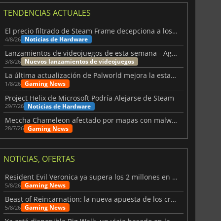
TENDENCIAS ACTUALES
El precio filtrado de Steam Frame decepciona a los usuarios
Noticias de Hardware
4/8/26
Lanzamientos de videojuegos de esta semana - Agosto de 2026 (semana 32)
Nuevos lanzamientos de videojuegos
3/8/26
La última actualización de Palworld mejora la estabilidad
Gaming News
1/8/26
Project Helix de Microsoft Podría Alejarse de Steam
Noticias de Hardware
29/7/26
Meccha Chameleon afectado por mapas con malware y Discord
Gaming News
28/7/26
NOTICIAS, OFERTAS
Resident Evil Veronica ya supera los 2 millones en listas de deseados
Gaming News
5/8/26
Beast of Reincarnation: la nueva apuesta de los creadores de Pokémon
Gaming News
5/8/26