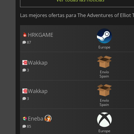
Las mejores ofertas para The Adventures of Elliot
HRKGAME
87
Europe
Wakkap
3
Envío
Spain
Wakkap
3
Envío
Spain
Eneba
85
Europe