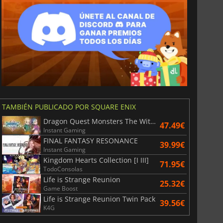
TAMBIÉN PUBLICADO POR SQUARE ENIX
Dragon Quest Monsters The Withered World
47.49€
Instant Gaming
FINAL FANTASY RESONANCE
39.99€
Instant Gaming
Kingdom Hearts Collection [I III]
71.95€
TodoConsolas
Life is Strange Reunion
25.32€
Game Boost
Life is Strange Reunion Twin Pack
39.56€
K4G