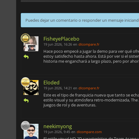
Puedes dejar un comentario o responder un mensaje iniciand
FisheyePlacebo
19 jun 2026, 16:26
en
dlcompare.fr
Hace poco empecé a jugar la demo para ver qué ofre
estoy satisfecho hasta ahora. Está por ver si el sist
historia me enganchará a largo plazo, pero por ahora
Eloded
19 jun 2026, 14:21
en
dlcompare.fr
Este es el tipo de franquicia nueva que tanto se ech
estilo visual y su atmósfera retro-modernizada, The 
juegos de rol y de aventuras.
neekimyong
19 jun 2026, 9:45
en
dlcompare.com
El estilo visual HD-2D característico de Team Asano 