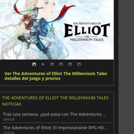
Ver The Adventures of Elliot The Millennium Tales
detalles del juego y precios
THE ADVENTURES OF ELLIOT THE MILLENNIUM TALES
NOTICIAS
Tras una semana, ¿qué pasa con The Adventures of Elliot?
26/6/26
The Adventures of Elliot: El impresionante RPG HD-2D de Square Enix
15/5/26