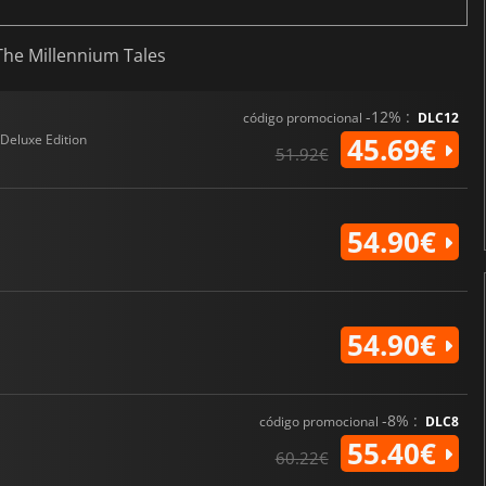
 The Millennium Tales
-12% :
código promocional
DLC12
Deluxe Edition
45.69€
51.92€
54.90€
54.90€
-8% :
código promocional
DLC8
55.40€
60.22€