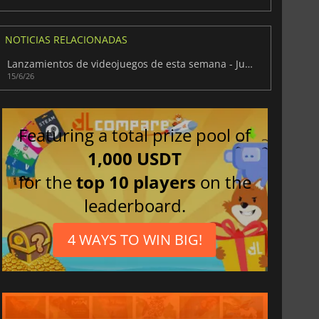
NOTICIAS RELACIONADAS
Lanzamientos de videojuegos de esta semana - Junio 2026 (Semana 25)
15/6/26
Featuring a total prize pool of
1,000 USDT
for the
top 10 players
on the
leaderboard.
4 WAYS TO WIN BIG!