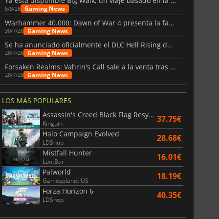
Ya está disponible Big Walk, un viaje basado en la amistad
Gaming News
5/8/26
Warhammer 40.000: Dawn of War 4 presenta la facción de los Necrones
Gaming News
30/7/26
Se ha anunciado oficialmente el DLC Hell Rising de Nioh 3
Gaming News
28/7/26
Forsaken Realms: Vahrin's Call sale a la venta tras una década
Gaming News
28/7/26
LOS MÁS POPULARES
Assassin's Creed Black Flag Resynced
37.75€
Kinguin
Halo Campaign Evolved
28.68€
LDShop
Mistfall Hunter
16.01€
LootBar
Palworld
18.19€
Gamesplanet US
Forza Horizon 6
40.35€
LDShop