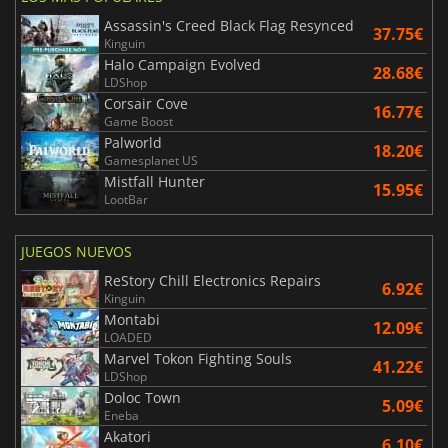
Assassin's Creed Black Flag Resynced
37.75€
Kinguin
Halo Campaign Evolved
28.68€
LDShop
Corsair Cove
16.77€
Game Boost
Palworld
18.20€
Gamesplanet US
Mistfall Hunter
15.95€
LootBar
JUEGOS NUEVOS
ReStory Chill Electronics Repairs
6.92€
Kinguin
Montabi
12.09€
LOADED
Marvel Tokon Fighting Souls
41.22€
LDShop
Doloc Town
5.09€
Eneba
Akatori
6.10€