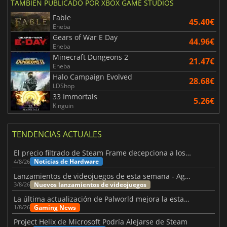
TAMBIÉN PUBLICADO POR XBOX GAME STUDIOS
Fable
45.40€
Eneba
Gears of War E Day
44.96€
Eneba
Minecraft Dungeons 2
21.47€
Eneba
Halo Campaign Evolved
28.68€
LDShop
33 Immortals
5.26€
Kinguin
TENDENCIAS ACTUALES
El precio filtrado de Steam Frame decepciona a los usuarios
Noticias de Hardware
4/8/26
Lanzamientos de videojuegos de esta semana - Agosto de 2026 (semana 32)
Nuevos lanzamientos de videojuegos
3/8/26
La última actualización de Palworld mejora la estabilidad
Gaming News
1/8/26
Project Helix de Microsoft Podría Alejarse de Steam