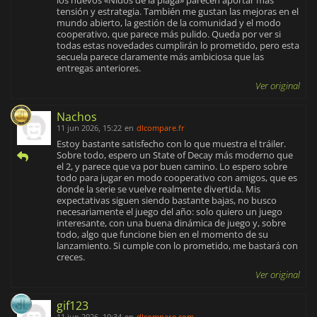
los nuevos «Nidos de la plaga» parecen aportar más
tensión y estrategia. También me gustan las mejoras en el
mundo abierto, la gestión de la comunidad y el modo
cooperativo, que parece más pulido. Queda por ver si
todas estas novedades cumplirán lo prometido, pero esta
secuela parece claramente más ambiciosa que las
entregas anteriores.
Ver original
Nachos
11 jun 2026, 15:22
en
dlcompare.fr
Estoy bastante satisfecho con lo que muestra el tráiler.
Sobre todo, espero un State of Decay más moderno que
el 2, y parece que va por buen camino. Lo espero sobre
todo para jugar en modo cooperativo con amigos, que es
donde la serie se vuelve realmente divertida. Mis
expectativas siguen siendo bastante bajas, no busco
necesariamente el juego del año: solo quiero un juego
interesante, con una buena dinámica de juego y, sobre
todo, algo que funcione bien en el momento de su
lanzamiento. Si cumple con lo prometido, me bastará con
creces.
Ver original
gif123
11 jun 2026, 10:34
en
dlcompare.com