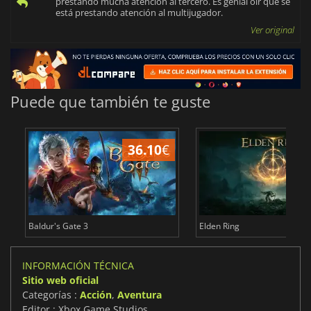
prestando mucha atención al tercero. Es genial oír que se
está prestando atención al multijugador.
Ver original
Puede que también te guste
36.10
€
1
Baldur's Gate 3
Elden Ring
INFORMACIÓN TÉCNICA
Sitio web oficial
Categorías :
Acción
,
Aventura
Editor : Xbox Game Studios