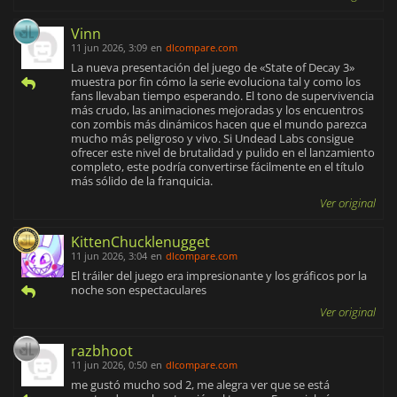
Vinn
11 jun 2026, 3:09
en
dlcompare.com
La nueva presentación del juego de «State of Decay 3»
muestra por fin cómo la serie evoluciona tal y como los
fans llevaban tiempo esperando. El tono de supervivencia
más crudo, las animaciones mejoradas y los encuentros
con zombis más dinámicos hacen que el mundo parezca
mucho más peligroso y vivo. Si Undead Labs consigue
ofrecer este nivel de brutalidad y pulido en el lanzamiento
completo, este podría convertirse fácilmente en el título
más sólido de la franquicia.
Ver original
KittenChucklenugget
11 jun 2026, 3:04
en
dlcompare.com
El tráiler del juego era impresionante y los gráficos por la
noche son espectaculares
Ver original
razbhoot
11 jun 2026, 0:50
en
dlcompare.com
me gustó mucho sod 2, me alegra ver que se está