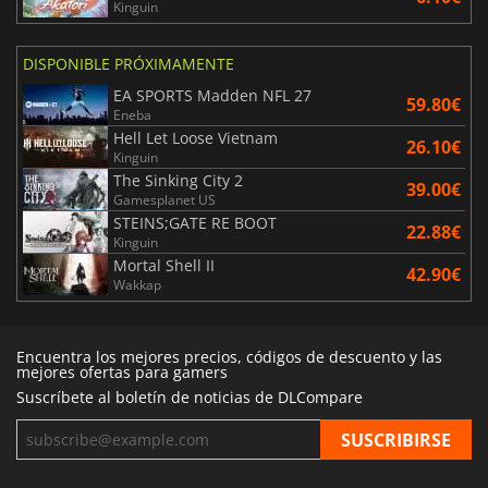
Kinguin
DISPONIBLE PRÓXIMAMENTE
EA SPORTS Madden NFL 27
59.80€
Eneba
Hell Let Loose Vietnam
26.10€
Kinguin
The Sinking City 2
39.00€
Gamesplanet US
STEINS;GATE RE BOOT
22.88€
Kinguin
Mortal Shell II
42.90€
Wakkap
Encuentra los mejores precios, códigos de descuento y las
mejores ofertas para gamers
Suscríbete al boletín de noticias de DLCompare