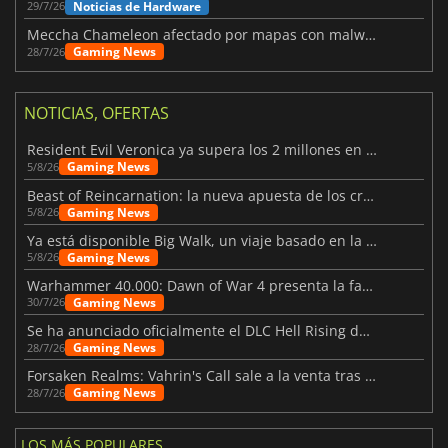
Noticias de Hardware
29/7/26
Meccha Chameleon afectado por mapas con malware y Discord
Gaming News
28/7/26
NOTICIAS, OFERTAS
Resident Evil Veronica ya supera los 2 millones en listas de deseados
Gaming News
5/8/26
Beast of Reincarnation: la nueva apuesta de los creadores de Pokémon
Gaming News
5/8/26
Ya está disponible Big Walk, un viaje basado en la amistad
Gaming News
5/8/26
Warhammer 40.000: Dawn of War 4 presenta la facción de los Necrones
Gaming News
30/7/26
Se ha anunciado oficialmente el DLC Hell Rising de Nioh 3
Gaming News
28/7/26
Forsaken Realms: Vahrin's Call sale a la venta tras una década
Gaming News
28/7/26
LOS MÁS POPULARES