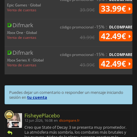
Epic Games · Global
33.99€
39.99€
Venta de cuentas
Difmark
-15% :
código promocional
DLCOMPARE
Xbox One · Global
42.49€
49.99€
Venta de cuentas
Difmark
-15% :
código promocional
DLCOMPARE
Xbox Series X · Global
42.49€
49.99€
Venta de cuentas
Puedes dejar un comentario o responder un mensaje iniciando
sesión en
tu cuenta
FisheyePlacebo
12 jun 2026, 16:08
en
dlcompare.fr
Creo que State of Decay 3 se presenta muy prometedor.
La atmósfera más sombría, los combates más brutales y