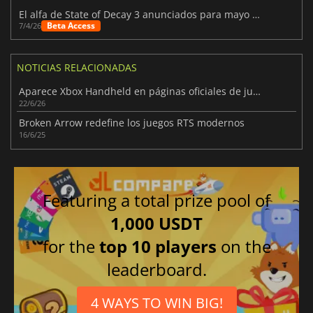
El alfa de State of Decay 3 anunciados para mayo de 2026
Beta Access
7/4/26
NOTICIAS RELACIONADAS
Aparece Xbox Handheld en páginas oficiales de juegos Xbox
22/6/26
Broken Arrow redefine los juegos RTS modernos
16/6/25
Featuring a total prize pool of
1,000 USDT
for the
top 10 players
on the
leaderboard.
4 WAYS TO WIN BIG!