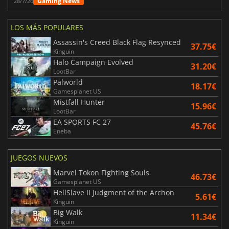
Gaming News
28/7/26
LOS MÁS POPULARES
Assassin's Creed Black Flag Resynced
37.75€
Kinguin
Halo Campaign Evolved
31.20€
LootBar
Palworld
18.17€
Gamesplanet US
Mistfall Hunter
15.96€
LootBar
EA SPORTS FC 27
45.76€
Eneba
JUEGOS NUEVOS
Marvel Tokon Fighting Souls
46.73€
Gamesplanet US
HellSlave II Judgment of the Archon
5.61€
Kinguin
Big Walk
11.34€
Kinguin