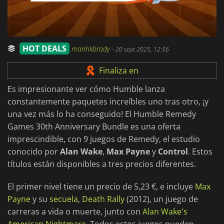
HOT DEALS
manhkbrady
-
20 sept 2025, 12:56
Finaliza en
Es impresionante ver cómo Humble lanza
constantemente paquetes increíbles uno tras otro, ¡y
una vez más lo ha conseguido! El Humble Remedy
Games 30th Anniversary Bundle es una oferta
imprescindible, con 9 juegos de Remedy, el estudio
conocido por
Alan Wake
,
Max Payne
y
Control
. Estos
títulos están disponibles a tres precios diferentes.
El primer nivel tiene un precio de 5,23 €, e incluye
Max
Payne
y su
secuela
,
Death Rally
(2012), un juego de
carreras a vida o muerte, junto con
Alan Wake's