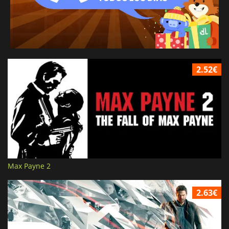
2.52€
Max Payne 2
2.63€