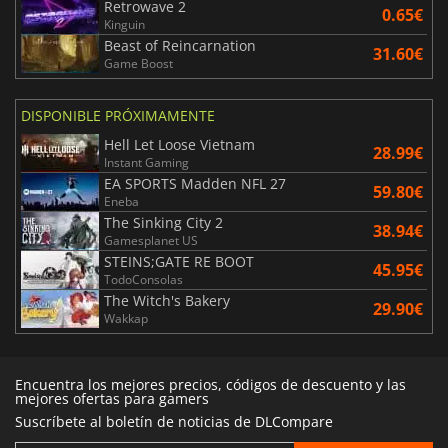
Retrowave 2
0.65€
Kinguin
Beast of Reincarnation
31.60€
Game Boost
DISPONIBLE PRÓXIMAMENTE
Hell Let Loose Vietnam
28.99€
Instant Gaming
EA SPORTS Madden NFL 27
59.80€
Eneba
The Sinking City 2
38.94€
Gamesplanet US
STEINS;GATE RE BOOT
45.95€
TodoConsolas
The Witch's Bakery
29.90€
Wakkap
Encuentra los mejores precios, códigos de descuento y las
mejores ofertas para gamers
Suscríbete al boletín de noticias de DLCompare