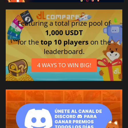
Featuring a total prize pool of
1,000 USDT
for the
top 10 players
on the
leaderboard.
4 WAYS TO WIN BIG!