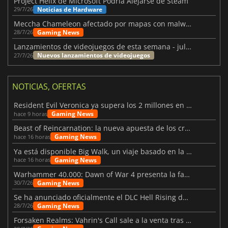
Project Helix de Microsoft Podría Alejarse de Steam
Noticias de Hardware
29/7/26
Meccha Chameleon afectado por mapas con malware y Discord
Gaming News
28/7/26
Lanzamientos de videojuegos de esta semana - julio 2026 (semana 31)
Nuevos lanzamientos de videojuegos
27/7/26
NOTICIAS, OFERTAS
Resident Evil Veronica ya supera los 2 millones en listas de deseados
Gaming News
hace 9 horas
Beast of Reincarnation: la nueva apuesta de los creadores de Pokémon
Gaming News
hace 16 horas
Ya está disponible Big Walk, un viaje basado en la amistad
Gaming News
hace 16 horas
Warhammer 40.000: Dawn of War 4 presenta la facción de los Necrones
Gaming News
30/7/26
Se ha anunciado oficialmente el DLC Hell Rising de Nioh 3
Gaming News
28/7/26
Forsaken Realms: Vahrin's Call sale a la venta tras una década