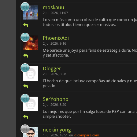
moskauu
2 jul 2026, 11:07
Lo veo más como una obra de culto que como un ju
todos los títulos tienen que ser masivos.
PhoenixAdi
2 jul 2026, 9:16
Me parece una joya para fans de estrategia dura. No
y satisfactoria.
Dlogger
2 jul 2026, 8:58
El hecho de que incluya campañas adicionales y nue
pelado.
SerYohoho
2 jul 2026, 8:20
Lo mejor es que por fin salga fuera de PSP con una
simple shooter.
neekimyong
1 jul 2026, 18:51
en
dlcompare.com