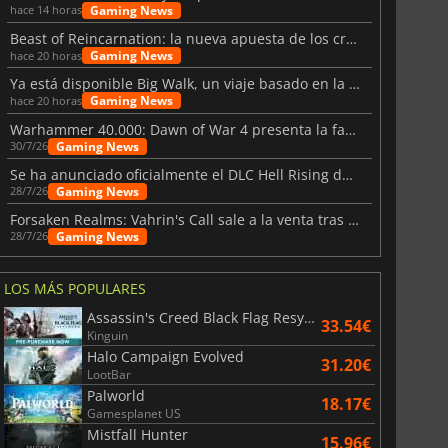
Gaming News
hace 14 horas
Beast of Reincarnation: la nueva apuesta de los creadores de Pokémon
Gaming News
hace 20 horas
Ya está disponible Big Walk, un viaje basado en la amistad
Gaming News
hace 20 horas
Warhammer 40.000: Dawn of War 4 presenta la facción de los Necrones
Gaming News
30/7/26
Se ha anunciado oficialmente el DLC Hell Rising de Nioh 3
Gaming News
28/7/26
Forsaken Realms: Vahrin's Call sale a la venta tras una década
Gaming News
28/7/26
LOS MÁS POPULARES
Assassin's Creed Black Flag Resynced
33.54€
Kinguin
Halo Campaign Evolved
31.20€
LootBar
Palworld
18.17€
Gamesplanet US
Mistfall Hunter
15.96€