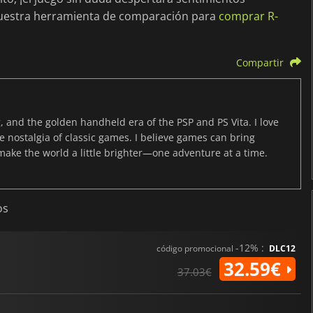
r nuestra herramienta de comparación para
comprar R-
Compartir
, and the golden handheld era of the PSP and PS Vita. I love
the nostalgia of classic games. I believe games can bring
 make the world a little brighter—one adventure at a time.
os
-12% :
código promocional
DLC12
32.59€
37.03€