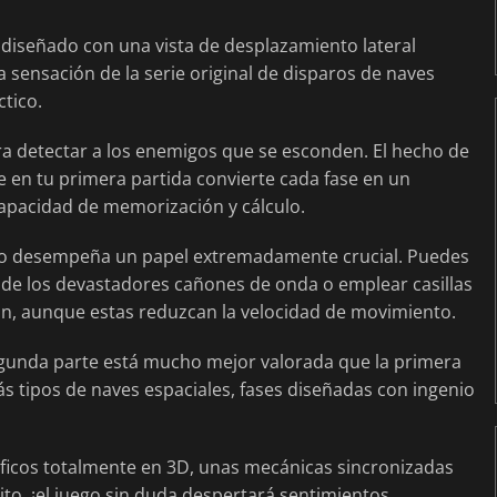
tá diseñado con una vista de desplazamiento lateral
a sensación de la serie original de disparos de naves
ctico.
ra detectar a los enemigos que se esconden. El hecho de
e en tu primera partida convierte cada fase en un
apacidad de memorización y cálculo.
uego desempeña un papel extremadamente crucial. Puedes
o de los devastadores cañones de onda o emplear casillas
ón, aunque estas reduzcan la velocidad de movimiento.
 segunda parte está mucho mejor valorada que la primera
ás tipos de naves espaciales, fases diseñadas con ingenio
áficos totalmente en 3D, unas mecánicas sincronizadas
to, ¡el juego sin duda despertará sentimientos