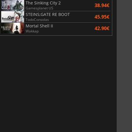
The Sinking City 2
38.94€
Gamesplanet US
STEINS;GATE RE BOOT
45.95€
TodoConsolas
Mortal Shell II
42.90€
Wakkap