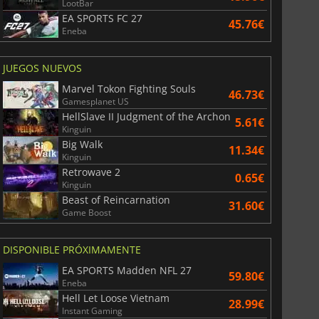
LootBar
EA SPORTS FC 27
45.76€
Eneba
JUEGOS NUEVOS
Marvel Tokon Fighting Souls
46.73€
Gamesplanet US
HellSlave II Judgment of the Archon
5.61€
Kinguin
Big Walk
11.34€
Kinguin
Retrowave 2
0.65€
Kinguin
Beast of Reincarnation
31.60€
Game Boost
DISPONIBLE PRÓXIMAMENTE
EA SPORTS Madden NFL 27
59.80€
Eneba
Hell Let Loose Vietnam
28.99€
Instant Gaming