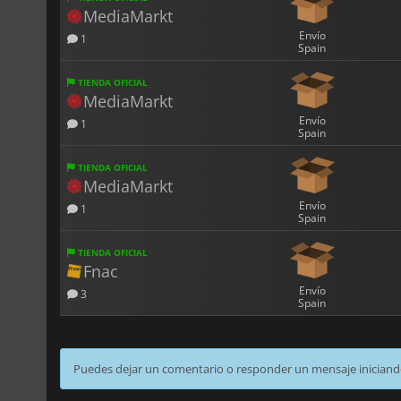
MediaMarkt
Envío
1
Spain
TIENDA OFICIAL
MediaMarkt
Envío
1
Spain
TIENDA OFICIAL
MediaMarkt
Envío
1
Spain
TIENDA OFICIAL
Fnac
Envío
3
Spain
Puedes dejar un comentario o responder un mensaje iniciand