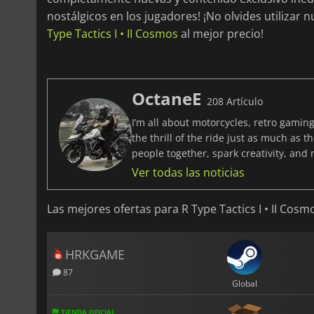
nostálgicos en los jugadores! ¡No olvides utiliza
Type Tactics I • II Cosmos
al mejor precio!
OctaneE
208 Artículo
I’m all about motorcycles, retro gaming
the thrill of the ride just as much as 
people together, spark creativity, and
Ver todas las noticias
Las mejores ofertas para R Type Tactics I • II Cosm
HRKGAME
87
Global
TIENDA OFICIAL