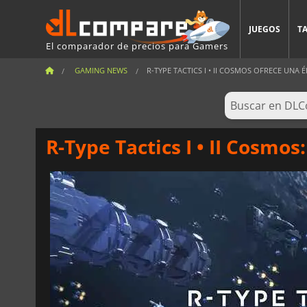
JUEGOS
T
El comparador de precios para Gamers
GAMING NEWS
R-TYPE TACTICS I • II COSMOS OFRECE UNA ÉP
R-Type Tactics I • II Cosmo