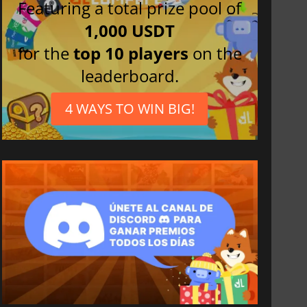
Featuring a total prize pool of
1,000 USDT
for the
top 10 players
on the
leaderboard.
4 WAYS TO WIN BIG!