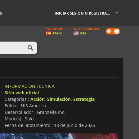
S
INICIAR SESIÓN O REGISTRARSE
YOU ARE HERE
WE ALSO SUPPORT
Dark
SPAIN
USA
mode
INFORMACIÓN TÉCNICA
Sitio web oficial
Categorías :
Acción
,
Simulación
,
Estrategia
Editor : NIS America
Desarrollador : Granzella Inc.
Modo(s) : Solo
Fecha de lanzamiento : 18 de junio de 2026