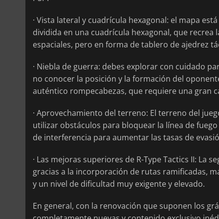
· Vista lateral y cuadrícula hexagonal: el mapa es
dividida en una cuadrícula hexagonal, que recrea l
espaciales, pero en forma de tablero de ajedrez tá
· Niebla de guerra: debes explorar con cuidado pa
no conocer la posición y la formación del oponent
auténtico rompecabezas, que requiere una gran c
· Aprovechamiento del terreno: El terreno del j
utilizar obstáculos para bloquear la línea de fueg
de interferencia para aumentar las tasas de evasi
· Las mejoras superiores de R-Type Tactics II: La
gracias a la incorporación de rutas ramificadas, m
y un nivel de dificultad muy exigente y elevado.
En general, con la renovación que suponen los gr
completamente nuevas y contenido exclusivo inédi