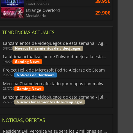
39.95€
TodoConsolas
Etrange Overlord
29.90€
MediaMarkt
TENDENCIAS ACTUALES
Lanzamientos de videojuegos de esta semana - Agosto de 2026 (semana 32)
Nuevos lanzamientos de videojuegos
3/8/26
La última actualización de Palworld mejora la estabilidad
Gaming News
1/8/26
Project Helix de Microsoft Podría Alejarse de Steam
Noticias de Hardware
29/7/26
Meccha Chameleon afectado por mapas con malware y Discord
Gaming News
28/7/26
Lanzamientos de videojuegos de esta semana - julio 2026 (semana 31)
Nuevos lanzamientos de videojuegos
27/7/26
NOTICIAS, OFERTAS
Resident Evil Veronica ya supera los 2 millones en listas de deseados