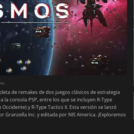
ios
leta de remakes de dos juegos clásicos de estrategia
a la consola PSP, entre los que se incluyen R-Type
cidente) y R-Type Tactics II. Esta versión se lanzó
por Granzella Inc. y editada por NIS America. ¡Exploremos