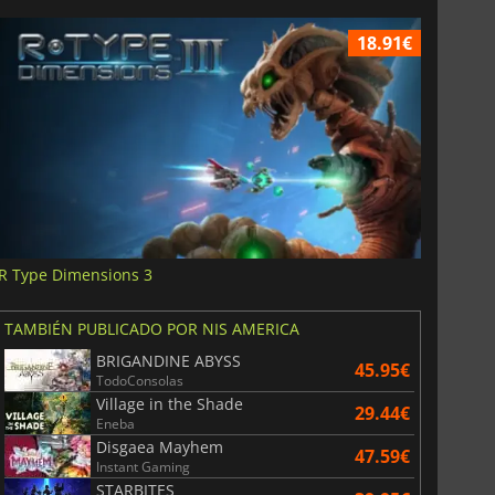
18.91€
R Type Dimensions 3
TAMBIÉN PUBLICADO POR NIS AMERICA
BRIGANDINE ABYSS
45.95€
TodoConsolas
Village in the Shade
29.44€
Eneba
Disgaea Mayhem
47.59€
Instant Gaming
STARBITES