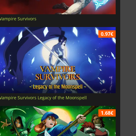
Vampire Survivors
0.97€
Vampire Survivors Legacy of the Moonspell
1.68€