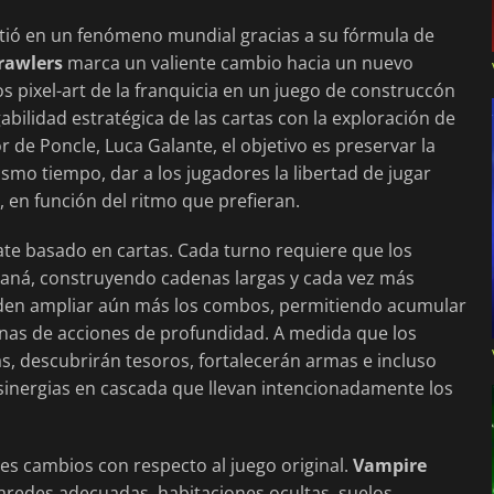
rtió en un fenómeno mundial gracias a su fórmula de
rawlers
marca un valiente cambio hacia un nuevo
os pixel-art de la franquicia en un juego de construccón
bilidad estratégica de las cartas con la exploración de
e Poncle, Luca Galante, el objetivo es preservar la
mismo tiempo, dar a los jugadores la libertad de jugar
 en función del ritmo que prefieran.
ate basado en cartas. Cada turno requiere que los
maná, construyendo cadenas largas y cada vez más
ueden ampliar aún más los combos, permitiendo acumular
nas de acciones de profundidad. A medida que los
, descubrirán tesoros, fortalecerán armas e incluso
sinergias en cascada que llevan intencionadamente los
es cambios con respecto al juego original.
Vampire
aredes adecuadas, habitaciones ocultas, suelos