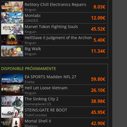
ReStory Chill Electronics Repairs
8.03€
Kinguin
Montabi
12.09€
LOADED
Marvel Tokon Fighting Souls
45.52€
Kinguin
HellSlave II Judgment of the Archon
5.40€
Kinguin
Big Walk
11.34€
Kinguin
DISPONIBLE PRÓXIMAMENTE
EA SPORTS Madden NFL 27
59.80€
Eneba
Hell Let Loose Vietnam
26.10€
Kinguin
The Sinking City 2
38.98€
Gamesplanet US
STEINS;GATE RE BOOT
45.95€
TodoConsolas
Mortal Shell II
42.90€
Wakkap