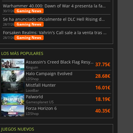
Warhammer 40.000: Dawn of War 4 presenta la facción de los Necrones
Gaming News
30/7/26
Se ha anunciado oficialmente el DLC Hell Rising de Nioh 3
Gaming News
28/7/26
Forsaken Realms: Vahrin's Call sale a la venta tras una década
Gaming News
28/7/26
LOS MÁS POPULARES
Assassin's Creed Black Flag Resynced
37.75€
Kinguin
Halo Campaign Evolved
28.68€
LDShop
Mistfall Hunter
16.01€
LootBar
Palworld
18.19€
Gamesplanet US
Forza Horizon 6
40.35€
LDShop
JUEGOS NUEVOS