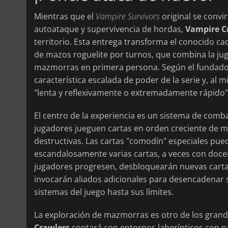
Mientras que el
Vampire Survivors
original se convi
autoataque y supervivencia de hordas,
Vampire C
territorio. Esta entrega transforma el conocido ca
de mazos roguelite por turnos, que combina la juga
mazmorras en primera persona. Según el fundador d
característica escalada de poder de la serie y, al 
"lenta y reflexivamente o extremadamente rápido",
El centro de la experiencia es un sistema de comb
jugadores jueguen cartas en orden creciente de 
destructivas. Las cartas "comodín" especiales p
escandalosamente varias cartas, a veces con doce
jugadores progresen, desbloquearán nuevas cartas
invocarán aliados adicionales para desencadenar 
sistemas del juego hasta sus límites.
La exploración de mazmorras es otro de los grand
Crawlers
contará con entornos laberínticos con p