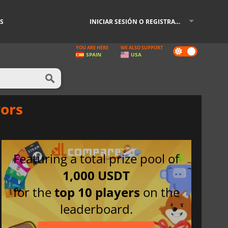
S
INICIAR SESIÓN O REGISTRARSE
YOU ARE HERE
WE ALSO SUPPORT
Dark
SPAIN
USA
mode
vors
Featuring a total prize pool of
1,000 USDT
for the
top 10 players
on the
leaderboard.