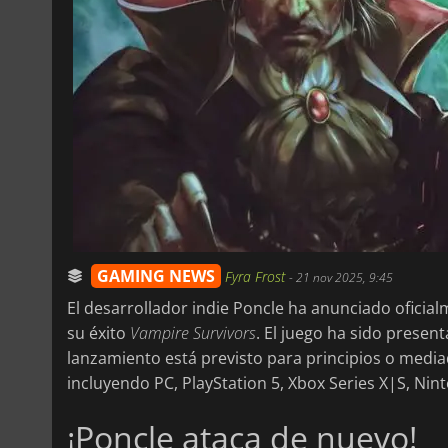
GAMING NEWS
Fyra Frost
-
21 nov 2025, 9:45
El desarrollador indie Poncle ha anunciado oficia
su éxito
Vampire Survivors
. El juego ha sido presen
lanzamiento está previsto para principios o medi
incluyendo PC, PlayStation 5, Xbox Series X|S, Nin
¡Poncle ataca de nuevo!