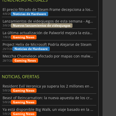
El precio filtrado de Steam Frame decepciona a los usuarios
Noticias de Hardware
4/8/26
Lanzamientos de videojuegos de esta semana - Agosto de 2026 (semana 32)
Nuevos lanzamientos de videojuegos
3/8/26
La última actualización de Palworld mejora la estabilidad
Gaming News
1/8/26
Project Helix de Microsoft Podría Alejarse de Steam
Noticias de Hardware
29/7/26
Meccha Chameleon afectado por mapas con malware y Discord
Gaming News
28/7/26
NOTICIAS, OFERTAS
Resident Evil Veronica ya supera los 2 millones en listas de deseados
Gaming News
5/8/26
Beast of Reincarnation: la nueva apuesta de los creadores de Pokémon
Gaming News
5/8/26
Ya está disponible Big Walk, un viaje basado en la amistad
Gaming News
5/8/26