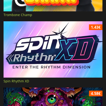
Trombone Champ
1.43€
Spin Rhythm XD
4.58€