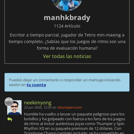
manhkbrady
1124 Artículo
Escritor a tiempo parcial, jugador de Tetris min-maxing a
tiempo completo. ¿Sabías que los juegos de ritmo son una
forma de evaluación humana?
Ver todas las noticias
Puedes dejar un comentario o responder un mensaje iniciando
sesión en
tu cuenta
neekimyong
23 jun 2026, 12:39
en
dlcompare.com
Humble ha vuelto a lanzar un paquete peligroso para los
bolsillos y ha golpeado con fuerza a los fans de los juegos
de ritmo al incluir auténticas joyas como Thumper y Spin
Rhythm XD en su paquete premium de 12 dólares. Con
Trombone Champ también incluido, se ha convertido en