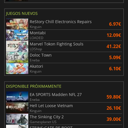
JUEGOS NUEVOS
ReStory Chill Electronics Repairs
6.97€
Kinguin
Montabi
12.09€
LOADED
Marvel Tokon Fighting Souls
41.22€
LDShop
Doloc Town
5.09€
Eneba
Akatori
6.10€
Kinguin
DISPONIBLE PRÓXIMAMENTE
EA SPORTS Madden NFL 27
59.80€
Eneba
Hell Let Loose Vietnam
26.10€
Kinguin
The Sinking City 2
39.00€
Gamesplanet US
STEINS;GATE RE BOOT