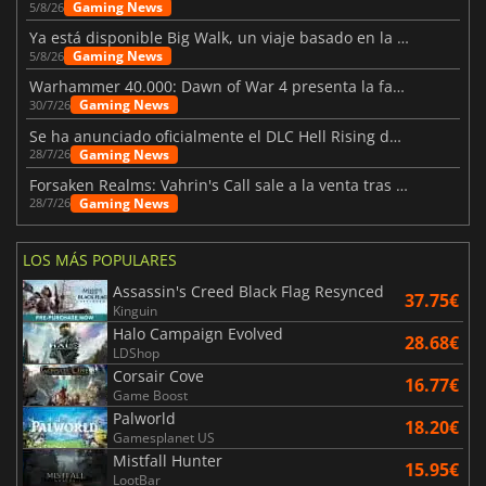
Gaming News
5/8/26
Ya está disponible Big Walk, un viaje basado en la amistad
Gaming News
5/8/26
Warhammer 40.000: Dawn of War 4 presenta la facción de los Necrones
Gaming News
30/7/26
Se ha anunciado oficialmente el DLC Hell Rising de Nioh 3
Gaming News
28/7/26
Forsaken Realms: Vahrin's Call sale a la venta tras una década
Gaming News
28/7/26
LOS MÁS POPULARES
Assassin's Creed Black Flag Resynced
37.75€
Kinguin
Halo Campaign Evolved
28.68€
LDShop
Corsair Cove
16.77€
Game Boost
Palworld
18.20€
Gamesplanet US
Mistfall Hunter
15.95€
LootBar