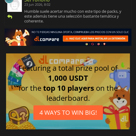
23 jun 2026, 8:02
Humble suele acertar mucho con este tipo de packs, y
este además tiene una selección bastante temática y
coherente.
Featuring a total prize pool of
1,000 USDT
for the
top 10 players
on the
leaderboard.
4 WAYS TO WIN BIG!