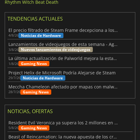
Rhythm Witch Beat Death
TENDENCIAS ACTUALES
El precio filtrado de Steam Frame decepciona a los usuarios
Noticias de Hardware
4/8/26
Lanzamientos de videojuegos de esta semana - Agosto de 2026 (semana 32)
Nuevos lanzamientos de videojuegos
3/8/26
La última actualización de Palworld mejora la estabilidad
Gaming News
1/8/26
Project Helix de Microsoft Podría Alejarse de Steam
Noticias de Hardware
29/7/26
Meccha Chameleon afectado por mapas con malware y Discord
Gaming News
28/7/26
NOTICIAS, OFERTAS
Resident Evil Veronica ya supera los 2 millones en listas de deseados
Gaming News
5/8/26
Beast of Reincarnation: la nueva apuesta de los creadores de Pokémon