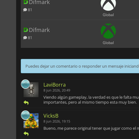
Difmark
81
Global
Difmark
81
Global
Puedes dejar un comentario o responder un mensaje iniciand
LaviBorra
8 jun 2026, 20:49
Viendo algún gameplay, la verdad es que le falta m
importantes, pero al mismo tiempo esta muy bien.
VicksB
8 jun 2026, 19:15
Bueno, me parece original tener que jugar como el m