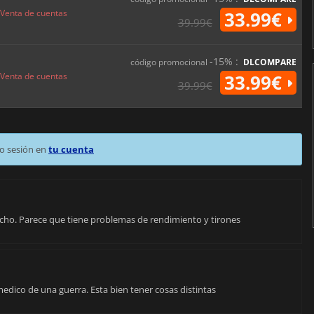
Venta de cuentas
33.99€
39.99€
-15% :
código promocional
DLCOMPARE
Venta de cuentas
33.99€
39.99€
o sesión en
tu cuenta
ucho. Parece que tiene problemas de rendimiento y tirones
edico de una guerra. Esta bien tener cosas distintas