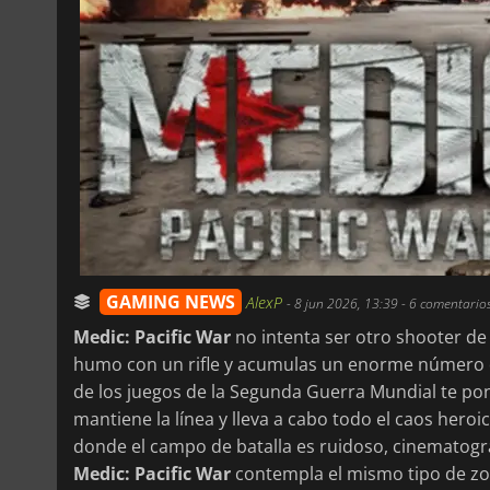
GAMING NEWS
AlexP
-
8 jun 2026, 13:39
- 6 comentario
Medic: Pacific War
no intenta ser otro shooter de
humo con un rifle y acumulas un enorme número de
de los juegos de la Segunda Guerra Mundial te pon
mantiene la línea y lleva a cabo todo el caos hero
donde el campo de batalla es ruidoso, cinematográ
Medic: Pacific War
contempla el mismo tipo de zo