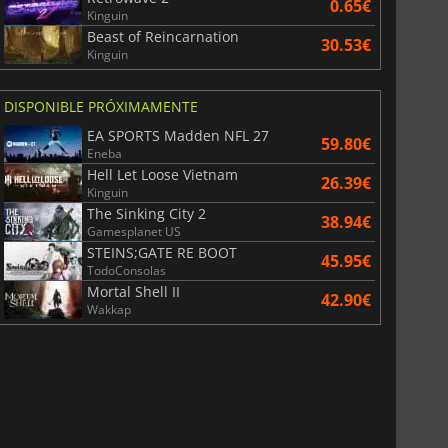
0.65€
Kinguin
Beast of Reincarnation
30.53€
Kinguin
DISPONIBLE PRÓXIMAMENTE
EA SPORTS Madden NFL 27
59.80€
Eneba
Hell Let Loose Vietnam
26.39€
Kinguin
The Sinking City 2
38.94€
Gamesplanet US
STEINS;GATE RE BOOT
45.95€
TodoConsolas
Mortal Shell II
42.90€
Wakkap