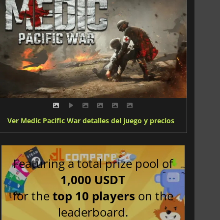
Ver Medic Pacific War detalles del juego y precios
Featuring a total prize pool of
1,000 USDT
for the
top 10 players
on the
leaderboard.