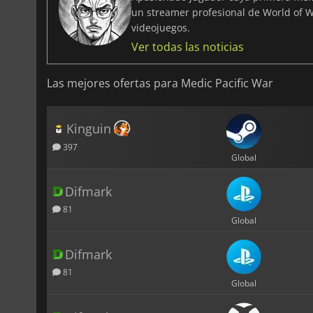
un streamer profesional de World of W
videojuegos.
Ver todas las noticias
Las mejores ofertas para Medic Pacific War
Kinguin
397
Global
Difmark
81
Global
Difmark
81
Global