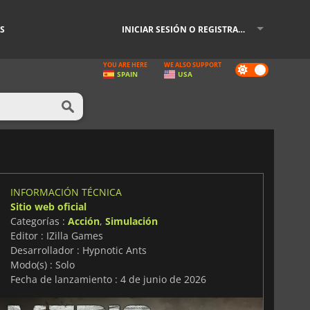
S
INICIAR SESIÓN O REGISTRARSE
YOU ARE HERE
WE ALSO SUPPORT
Dark
SPAIN
USA
mode
INFORMACIÓN TÉCNICA
Sitio web oficial
Categorías :
Acción
,
Simulación
Editor : IZilla Games
Desarrollador : Hypnotic Ants
Modo(s) : Solo
Fecha de lanzamiento : 4 de junio de 2026