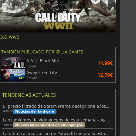
CoD WW2
TAMBIÉN PUBLICADO POR IZILLA GAMES
A.A.U. Black Site
14.99€
Steam
Away From Life
12.79€
Steam
TENDENCIAS ACTUALES
El precio filtrado de Steam Frame decepciona a los usuarios
Noticias de Hardware
4/8/26
Lanzamientos de videojuegos de esta semana - Agosto de 2026 (semana 32)
Nuevos lanzamientos de videojuegos
3/8/26
La última actualización de Palworld mejora la estabilidad