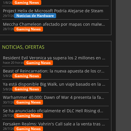
Gaming News
1/8/26
Project Helix de Microsoft Podría Alejarse de Steam
Noticias de Hardware
29/7/26
Meccha Chameleon afectado por mapas con malware y Discord
Gaming News
28/7/26
NOTICIAS, OFERTAS
Resident Evil Veronica ya supera los 2 millones en listas de deseados
Gaming News
hace 20 horas
Beast of Reincarnation: la nueva apuesta de los creadores de Pokémon
Gaming News
5/8/26
Ya está disponible Big Walk, un viaje basado en la amistad
Gaming News
5/8/26
Warhammer 40.000: Dawn of War 4 presenta la facción de los Necrones
Gaming News
30/7/26
Se ha anunciado oficialmente el DLC Hell Rising de Nioh 3
Gaming News
28/7/26
Forsaken Realms: Vahrin's Call sale a la venta tras una década
Gaming News
28/7/26