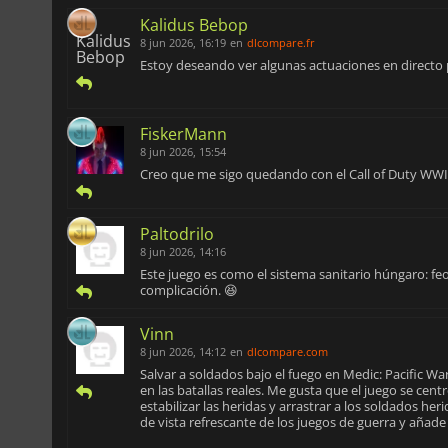
Kalidus Bebop
8 jun 2026, 16:19
en
dlcompare.fr
Estoy deseando ver algunas actuaciones en directo 
FiskerMann
8 jun 2026, 15:54
Creo que me sigo quedando con el Call of Duty WWII.
Paltodrilo
8 jun 2026, 14:16
Este juego es como el sistema sanitario húngaro: f
complicación. 😆
Vinn
8 jun 2026, 14:12
en
dlcompare.com
Salvar a soldados bajo el fuego en Medic: Pacific Wa
en las batallas reales. Me gusta que el juego se cent
estabilizar las heridas y arrastrar a los soldados her
de vista refrescante de los juegos de guerra y añad