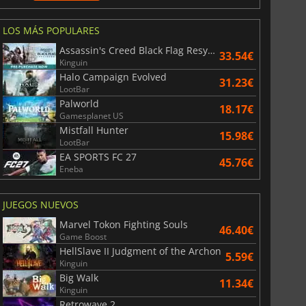
LOS MÁS POPULARES
Assassin's Creed Black Flag Resynced
33.54€
Kinguin
Halo Campaign Evolved
31.23€
LootBar
Palworld
18.17€
Gamesplanet US
Mistfall Hunter
15.98€
LootBar
EA SPORTS FC 27
45.76€
Eneba
JUEGOS NUEVOS
Marvel Tokon Fighting Souls
46.40€
Game Boost
HellSlave II Judgment of the Archon
5.59€
Kinguin
Big Walk
11.34€
Kinguin
Retrowave 2