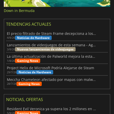
Down in Bermuda
TENDENCIAS ACTUALES
El precio filtrado de Steam Frame decepciona a los usuarios
Noticias de Hardware
4/8/26
Lanzamientos de videojuegos de esta semana - Agosto de 2026 (semana 32)
Nuevos lanzamientos de videojuegos
3/8/26
La última actualización de Palworld mejora la estabilidad
Gaming News
1/8/26
Project Helix de Microsoft Podría Alejarse de Steam
Noticias de Hardware
29/7/26
Meccha Chameleon afectado por mapas con malware y Discord
Gaming News
28/7/26
NOTICIAS, OFERTAS
Resident Evil Veronica ya supera los 2 millones en listas de deseados
Gaming News
5/8/26