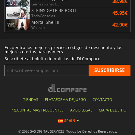
38.98€
Gamesplanet US
STEINS;GATE RE BOOT
45.95€
TodoConsolas
Mortal Shell II
42.90€
Wakkap
Encuentra los mejores precios, códigos de descuento y las
mejores ofertas para gamers
Suscríbete al boletín de noticias de DLCompare
TIENDAS
PLATAFORMA DE JUEGO
CONTACTO
PREGUNTAS MÁS FRECUENTES
AVISO LEGAL
MAPA DEL SITIO
SPAIN
© 2026 SAS DIGITAL SERVICES, Todos los Derechos Reservados.