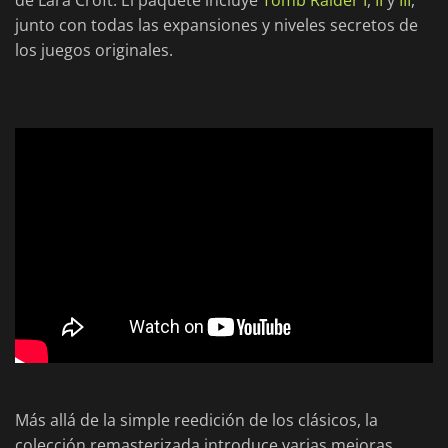
de Lara Croft. El paquete incluye
Tomb Raider I
,
II
y
III
,
junto con todas las expansiones y niveles secretos de
los juegos originales.
Más allá de la simple reedición de los clásicos, la
colección remasterizada introduce varias mejoras