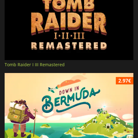
Tomb Raider I III Remastered
2.97€