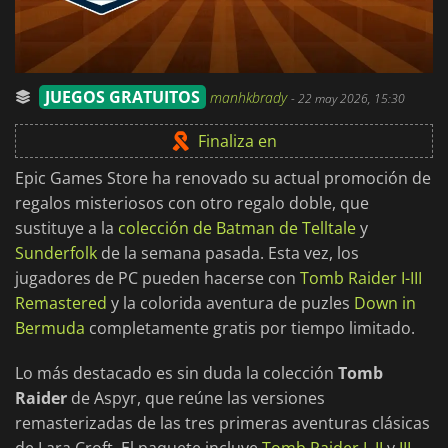
JUEGOS GRATUITOS
manhkbrady
-
22 may 2026, 15:30
Finaliza en
Epic Games Store ha renovado su actual promoción de
regalos misteriosos con otro regalo doble, que
sustituye a la
colección de Batman de Telltale
y
Sunderfolk
de la semana pasada. Esta vez, los
jugadores de PC pueden hacerse con
Tomb Raider I-III
Remastered
y la colorida aventura de puzles
Down in
Bermuda
completamente gratis por tiempo limitado.
Lo más destacado es sin duda la colección
Tomb
Raider
de Aspyr, que reúne las versiones
remasterizadas de las tres primeras aventuras clásicas