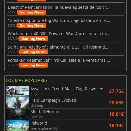
Beast of Reincarnation: la nueva apuesta de los creadores de Pokémon
Gaming News
5/8/26
Ya está disponible Big Walk, un viaje basado en la amistad
Gaming News
5/8/26
Warhammer 40.000: Dawn of War 4 presenta la facción de los Necrones
Gaming News
30/7/26
Se ha anunciado oficialmente el DLC Hell Rising de Nioh 3
Gaming News
28/7/26
Forsaken Realms: Vahrin's Call sale a la venta tras una década
Gaming News
28/7/26
LOS MÁS POPULARES
Assassin's Creed Black Flag Resynced
37.75€
Kinguin
Halo Campaign Evolved
28.68€
LDShop
Mistfall Hunter
16.01€
LootBar
Palworld
18.19€
Gamesplanet US