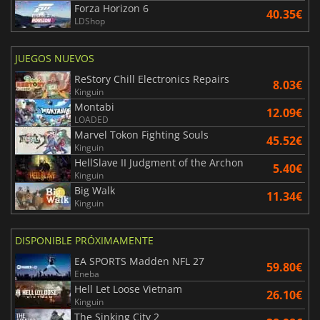
Forza Horizon 6
40.35€
LDShop
JUEGOS NUEVOS
ReStory Chill Electronics Repairs
8.03€
Kinguin
Montabi
12.09€
LOADED
Marvel Tokon Fighting Souls
45.52€
Kinguin
HellSlave II Judgment of the Archon
5.40€
Kinguin
Big Walk
11.34€
Kinguin
DISPONIBLE PRÓXIMAMENTE
EA SPORTS Madden NFL 27
59.80€
Eneba
Hell Let Loose Vietnam
26.10€
Kinguin
The Sinking City 2