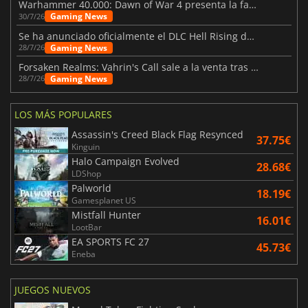
Warhammer 40.000: Dawn of War 4 presenta la facción de los Necrones
Gaming News
30/7/26
Se ha anunciado oficialmente el DLC Hell Rising de Nioh 3
Gaming News
28/7/26
Forsaken Realms: Vahrin's Call sale a la venta tras una década
Gaming News
28/7/26
LOS MÁS POPULARES
Assassin's Creed Black Flag Resynced
37.75€
Kinguin
Halo Campaign Evolved
28.68€
LDShop
Palworld
18.19€
Gamesplanet US
Mistfall Hunter
16.01€
LootBar
EA SPORTS FC 27
45.73€
Eneba
JUEGOS NUEVOS