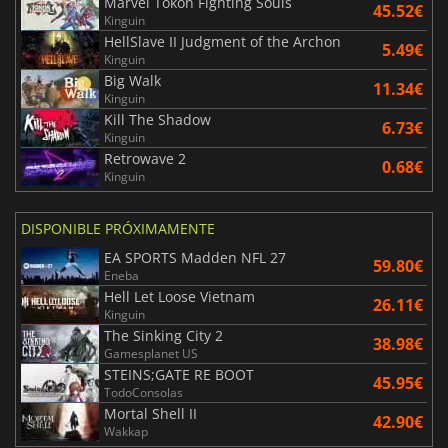
Marvel Tokon Fighting Souls
45.52€
Kinguin
HellSlave II Judgment of the Archon
5.49€
Kinguin
Big Walk
11.34€
Kinguin
Kill The Shadow
6.73€
Kinguin
Retrowave 2
0.68€
Kinguin
DISPONIBLE PRÓXIMAMENTE
EA SPORTS Madden NFL 27
59.80€
Eneba
Hell Let Loose Vietnam
26.11€
Kinguin
The Sinking City 2
38.98€
Gamesplanet US
STEINS;GATE RE BOOT
45.95€
TodoConsolas
Mortal Shell II
42.90€
Wakkap