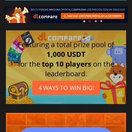
Featuring a total prize pool of
1,000 USDT
for the
top 10 players
on the
leaderboard.
4 WAYS TO WIN BIG!