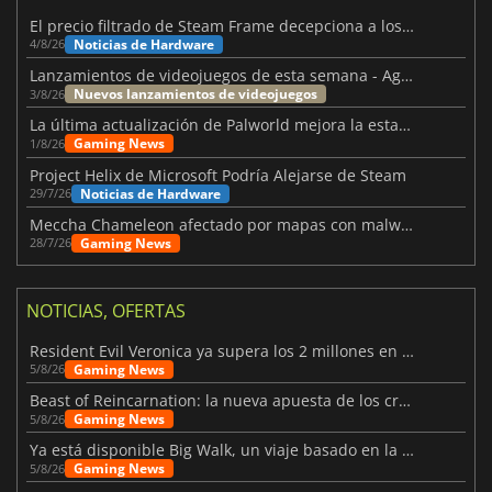
El precio filtrado de Steam Frame decepciona a los usuarios
Noticias de Hardware
4/8/26
Lanzamientos de videojuegos de esta semana - Agosto de 2026 (semana 32)
Nuevos lanzamientos de videojuegos
3/8/26
La última actualización de Palworld mejora la estabilidad
Gaming News
1/8/26
Project Helix de Microsoft Podría Alejarse de Steam
Noticias de Hardware
29/7/26
Meccha Chameleon afectado por mapas con malware y Discord
Gaming News
28/7/26
NOTICIAS, OFERTAS
Resident Evil Veronica ya supera los 2 millones en listas de deseados
Gaming News
5/8/26
Beast of Reincarnation: la nueva apuesta de los creadores de Pokémon
Gaming News
5/8/26
Ya está disponible Big Walk, un viaje basado en la amistad
Gaming News
5/8/26