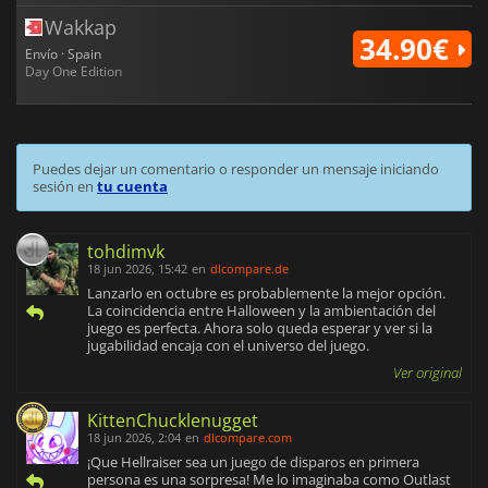
Wakkap
34.90€
Envío · Spain
Day One Edition
Puedes dejar un comentario o responder un mensaje iniciando
sesión en
tu cuenta
tohdimvk
18 jun 2026, 15:42
en
dlcompare.de
Lanzarlo en octubre es probablemente la mejor opción.
La coincidencia entre Halloween y la ambientación del
juego es perfecta. Ahora solo queda esperar y ver si la
jugabilidad encaja con el universo del juego.
Ver original
KittenChucklenugget
18 jun 2026, 2:04
en
dlcompare.com
¡Que Hellraiser sea un juego de disparos en primera
persona es una sorpresa! Me lo imaginaba como Outlast