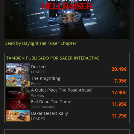
Dead by Daylight Hellraiser Chapter
TAMBIÉN PUBLICADO POR SABER INTERACTIVE
Docked
20.49€
LOADED
The Knightling
7.95€
Eneba
A Quiet Place The Road Ahead
17.90€
Wakkap
Evil Dead The Game
11.95€
TodoConsolas
Dakar Desert Rally
11.79€
LOADED