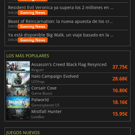
Resident Evil Veronica ya supera los 2 millones en listas de deseados
Gaming News
5/8/26
Beast of Reincarnation: la nueva apuesta de los creadores de Pokémon
Gaming News
5/8/26
Ya está disponible Big Walk, un viaje basado en la amistad
Gaming News
5/8/26
LOS MÁS POPULARES
Assassin's Creed Black Flag Resynced
37.75€
Kinguin
Halo Campaign Evolved
28.68€
LDShop
Corsair Cove
16.80€
Game Boost
Palworld
18.16€
Gamesplanet US
Mistfall Hunter
15.95€
LootBar
JUEGOS NUEVOS