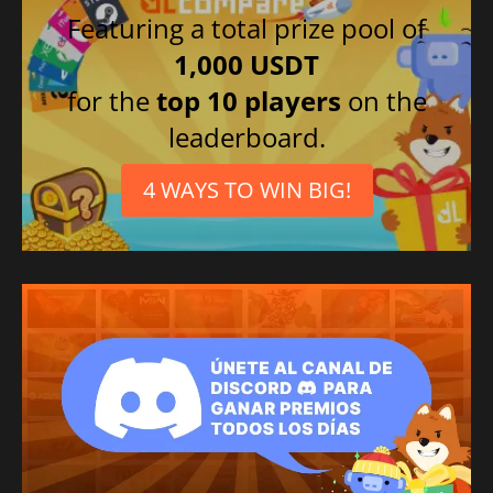
Featuring a total prize pool of
1,000 USDT
for the
top 10 players
on the
leaderboard.
4 WAYS TO WIN BIG!