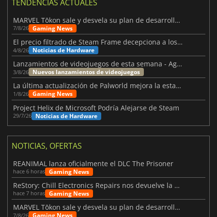
TENDENCIAS ACTUALES
MARVEL Tōkon sale y desvela su plan de desarrollo para el primer año
Gaming News
7/8/26
El precio filtrado de Steam Frame decepciona a los usuarios
Noticias de Hardware
4/8/26
Lanzamientos de videojuegos de esta semana - Agosto de 2026 (semana 32)
Nuevos lanzamientos de videojuegos
3/8/26
La última actualización de Palworld mejora la estabilidad
Gaming News
1/8/26
Project Helix de Microsoft Podría Alejarse de Steam
Noticias de Hardware
29/7/26
NOTICIAS, OFERTAS
REANIMAL lanza oficialmente el DLC The Prisoner
Gaming News
hace 6 horas
ReStory: Chill Electronics Repairs nos devuelve la nostalgia de los 2000
Gaming News
hace 7 horas
MARVEL Tōkon sale y desvela su plan de desarrollo para el primer año
Gaming News
7/8/26