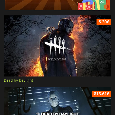
5.30€
Dead by Daylight
813.61€