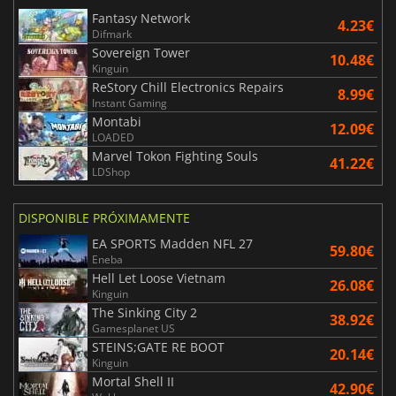
Fantasy Network
4.23€
Difmark
Sovereign Tower
10.48€
Kinguin
ReStory Chill Electronics Repairs
8.99€
Instant Gaming
Montabi
12.09€
LOADED
Marvel Tokon Fighting Souls
41.22€
LDShop
DISPONIBLE PRÓXIMAMENTE
EA SPORTS Madden NFL 27
59.80€
Eneba
Hell Let Loose Vietnam
26.08€
Kinguin
The Sinking City 2
38.92€
Gamesplanet US
STEINS;GATE RE BOOT
20.14€
Kinguin
Mortal Shell II
42.90€