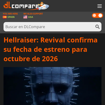
YOU ARE HERE
WE ALSO SUPPORT
Dark
JUEGOS
SPAIN
USA
mode
TARJETAS PREPAGO
SOFTWARE
Hellraiser: Revival confirma
REWARDS
su fecha de estreno para
HARDWARE
octubre de 2026
NOTICIAS
INICIAR SESIÓN O REGISTRARSE