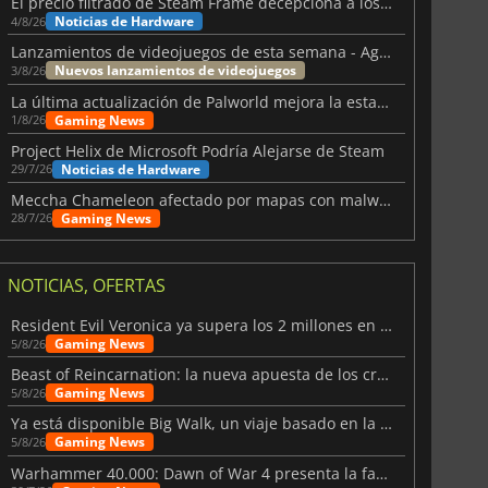
El precio filtrado de Steam Frame decepciona a los usuarios
Noticias de Hardware
4/8/26
Lanzamientos de videojuegos de esta semana - Agosto de 2026 (semana 32)
Nuevos lanzamientos de videojuegos
3/8/26
La última actualización de Palworld mejora la estabilidad
Gaming News
1/8/26
Project Helix de Microsoft Podría Alejarse de Steam
Noticias de Hardware
29/7/26
Meccha Chameleon afectado por mapas con malware y Discord
Gaming News
28/7/26
NOTICIAS, OFERTAS
Resident Evil Veronica ya supera los 2 millones en listas de deseados
Gaming News
5/8/26
Beast of Reincarnation: la nueva apuesta de los creadores de Pokémon
Gaming News
5/8/26
Ya está disponible Big Walk, un viaje basado en la amistad
Gaming News
5/8/26
Warhammer 40.000: Dawn of War 4 presenta la facción de los Necrones