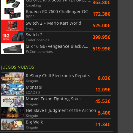
363.80€
Caseking
Radeon RX 7600 Challenger OC
172.38€
BEEP
Switch 2 + Mario Kart World
525.00€
Fnac
Switch 2
399.95€
TodoConsolas
(2 x 16 GB) Vengeance Black AMD Expo 6000 MHz - CAS 30
519.99€
PcComponentes
JUEGOS NUEVOS
ReStory Chill Electronics Repairs
8.03€
Kinguin
Montabi
12.09€
LOADED
Marvel Tokon Fighting Souls
45.52€
Kinguin
HellSlave II Judgment of the Archon
5.40€
Kinguin
Big Walk
11.34€
Kinguin