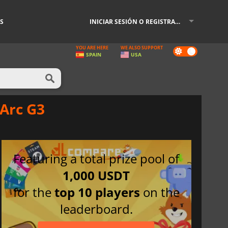
S
INICIAR SESIÓN O REGISTRARSE
YOU ARE HERE
WE ALSO SUPPORT
Dark
SPAIN
USA
mode
 Arc G3
Featuring a total prize pool of
1,000 USDT
for the
top 10 players
on the
leaderboard.