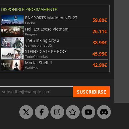
DISPONIBLE PRÓXIMAMENTE
EA SPORTS Madden NFL 27
59.80€
Eneba
Hell Let Loose Vietnam
26.11€
Kinguin
The Sinking City 2
38.98€
Gamesplanet US
STEINS;GATE RE BOOT
45.95€
TodoConsolas
Mortal Shell II
42.90€
Wakkap