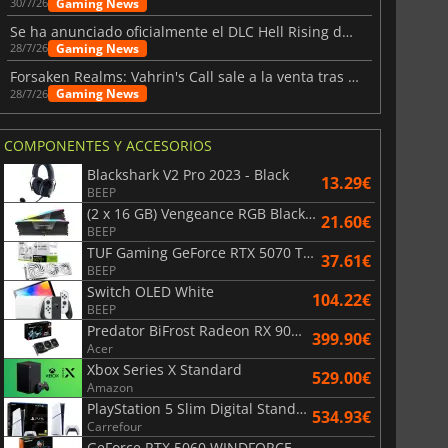
Gaming News
30/7/26
Se ha anunciado oficialmente el DLC Hell Rising de Nioh 3
Gaming News
28/7/26
Forsaken Realms: Vahrin's Call sale a la venta tras una década
Gaming News
28/7/26
COMPONENTES Y ACCESORIOS
Blackshark V2 Pro 2023 - Black
13.29€
BEEP
(2 x 16 GB) Vengeance RGB Black AMD Expo 6000 MHz - CAS 30
21.60€
BEEP
TUF Gaming GeForce RTX 5070 Ti OC White Edition 16GB
37.61€
BEEP
Switch OLED White
104.22€
BEEP
Predator BiFrost Radeon RX 9070 XT OC 16 Go
399.90€
Acer
Xbox Series X Standard
529.00€
Amazon
PlayStation 5 Slim Digital Standard
534.93€
Carrefour
GeForce RTX 5060 WINDFORCE OC 8G