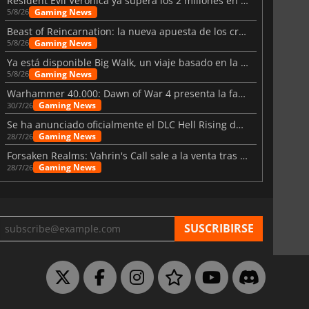
Resident Evil Veronica ya supera los 2 millones en listas de deseados
Gaming News
5/8/26
Beast of Reincarnation: la nueva apuesta de los creadores de Pokémon
Gaming News
5/8/26
Ya está disponible Big Walk, un viaje basado en la amistad
Gaming News
5/8/26
Warhammer 40.000: Dawn of War 4 presenta la facción de los Necrones
Gaming News
30/7/26
Se ha anunciado oficialmente el DLC Hell Rising de Nioh 3
Gaming News
28/7/26
Forsaken Realms: Vahrin's Call sale a la venta tras una década
Gaming News
28/7/26