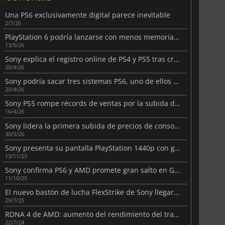
Una PS6 exclusivamente digital parece inevitable
2/7/26
PlayStation 6 podría lanzarse con menos memoria para reducir costes
13/5/26
Sony explica el registro online de PS4 y PS5 tras críticas
30/4/26
Sony podría sacar tres sistemas PS6, uno de ellos portátil
20/4/26
Sony PS5 rompe récords de ventas por la subida de los precios
16/4/26
Sony lidera la primera subida de precios de consolas en 2026
30/3/26
Sony presenta su pantalla PlayStation 1440p con gancho DualSense
13/11/25
Sony confirma PS6 y AMD promete gran salto en GPUs
11/10/25
El nuevo bastón de lucha FlexStrike de Sony llegará a la arena en 2026
29/7/25
RDNA 4 de AMD: aumento del rendimiento del trazado de rayos para los juegos de nueva generación
22/7/24