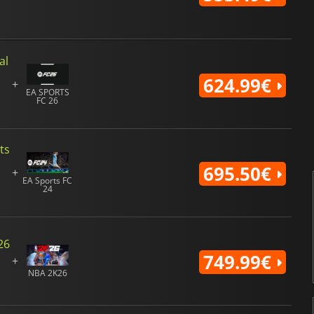
al
624.99€
+
EA SPORTS
FC 26
ts
695.50€
+
EA Sports FC
24
26
749.99€
+
NBA 2K26