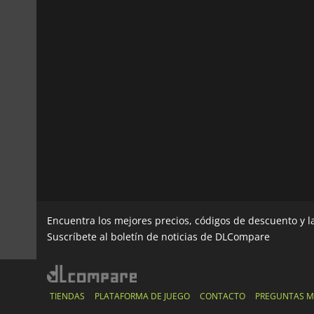
Encuentra los mejores precios, códigos de descuento y 
Suscríbete al boletín de noticias de DLCompare
TIENDAS
PLATAFORMA DE JUEGO
CONTACTO
PREGUNTAS M