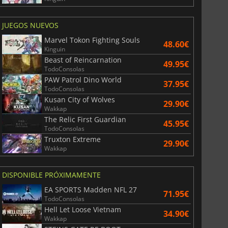
JUEGOS NUEVOS
Marvel Tokon Fighting Souls
48.60€
Kinguin
Beast of Reincarnation
49.95€
TodoConsolas
PAW Patrol Dino World
37.95€
TodoConsolas
Kusan City of Wolves
29.90€
Wakkap
The Relic First Guardian
45.95€
TodoConsolas
Truxton Extreme
29.90€
Wakkap
DISPONIBLE PRÓXIMAMENTE
EA SPORTS Madden NFL 27
71.95€
TodoConsolas
Hell Let Loose Vietnam
34.90€
Wakkap