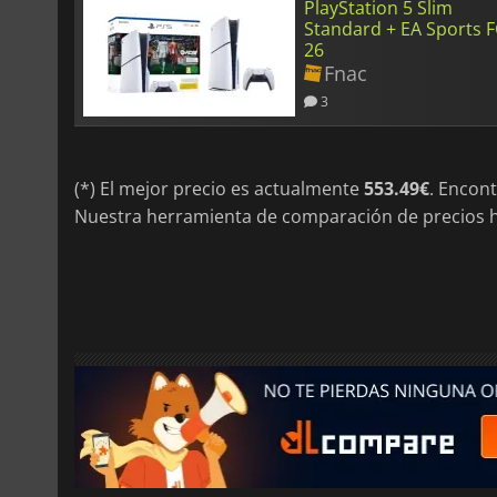
PlayStation 5 Slim
Standard + EA Sports 
26
Fnac
3
(*) El mejor precio es actualmente
553.49€
. Encon
Nuestra herramienta de comparación de precios h