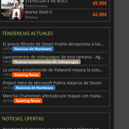
STEINS;GATE RE BOOT
45.95€
TodoConsolas
Mortal Shell II
42.90€
Wakkap
TENDENCIAS ACTUALES
El precio filtrado de Steam Frame decepciona a los usuarios
Noticias de Hardware
4/8/26
Lanzamientos de videojuegos de esta semana - Agosto de 2026 (semana 32)
Nuevos lanzamientos de videojuegos
3/8/26
La última actualización de Palworld mejora la estabilidad
Gaming News
1/8/26
Project Helix de Microsoft Podría Alejarse de Steam
Noticias de Hardware
29/7/26
Meccha Chameleon afectado por mapas con malware y Discord
Gaming News
28/7/26
NOTICIAS, OFERTAS