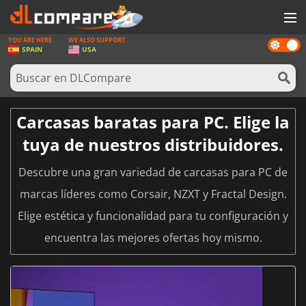
YOU ARE HERE
WE ALSO SUPPORT
Dark
JUEGOS
SPAIN
USA
mode
TARJETAS PREPAGO
SOFTWARE
Carcasas baratas para PC. Elige la
REWARDS
tuya de nuestros distribuidores.
HARDWARE
Descubre una gran variedad de carcasas para PC de
NOTICIAS
marcas líderes como Corsair, NZXT y Fractal Design.
INICIAR SESIÓN O REGISTRARSE
Elige estética y funcionalidad para tu configuración y
encuentra las mejores ofertas hoy mismo.