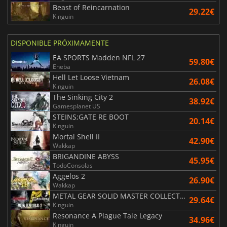
Beast of Reincarnation
29.22€
Kinguin
DISPONIBLE PRÓXIMAMENTE
EA SPORTS Madden NFL 27
59.80€
Eneba
Hell Let Loose Vietnam
26.08€
Kinguin
The Sinking City 2
38.92€
Gamesplanet US
STEINS;GATE RE BOOT
20.14€
Kinguin
Mortal Shell II
42.90€
Wakkap
BRIGANDINE ABYSS
45.95€
TodoConsolas
Aggelos 2
26.90€
Wakkap
METAL GEAR SOLID MASTER COLLECTION Vol.2
29.64€
Kinguin
Resonance A Plague Tale Legacy
34.96€
Kinguin