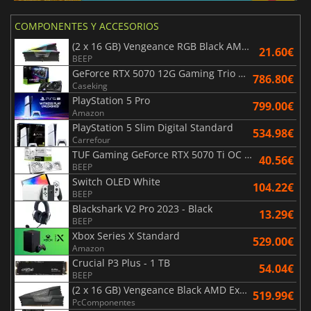
COMPONENTES Y ACCESORIOS
(2 x 16 GB) Vengeance RGB Black AMD Expo 6000 MHz - CAS 30
21.60€
BEEP
GeForce RTX 5070 12G Gaming Trio OC Black
786.80€
Caseking
PlayStation 5 Pro
799.00€
Amazon
PlayStation 5 Slim Digital Standard
534.98€
Carrefour
TUF Gaming GeForce RTX 5070 Ti OC White Edition 16GB
40.56€
BEEP
Switch OLED White
104.22€
BEEP
Blackshark V2 Pro 2023 - Black
13.29€
BEEP
Xbox Series X Standard
529.00€
Amazon
Crucial P3 Plus - 1 TB
54.04€
BEEP
(2 x 16 GB) Vengeance Black AMD Expo 6000 MHz - CAS 30
519.99€
PcComponentes