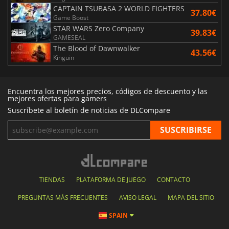
CAPTAIN TSUBASA 2 WORLD FIGHTERS
37.80€
Game Boost
STAR WARS Zero Company
39.83€
GAMESEAL
The Blood of Dawnwalker
43.56€
Kinguin
Encuentra los mejores precios, códigos de descuento y las
mejores ofertas para gamers
Suscríbete al boletín de noticias de DLCompare
TIENDAS
PLATAFORMA DE JUEGO
CONTACTO
PREGUNTAS MÁS FRECUENTES
AVISO LEGAL
MAPA DEL SITIO
SPAIN