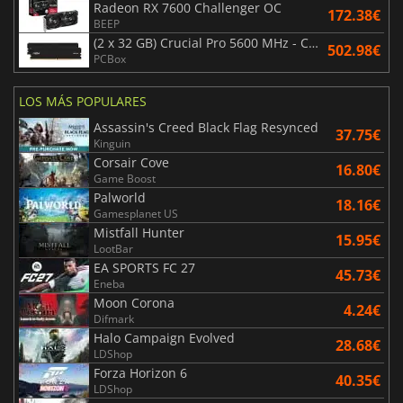
Radeon RX 7600 Challenger OC
172.38€
BEEP
(2 x 32 GB) Crucial Pro 5600 MHz - CAS 46
502.98€
PCBox
LOS MÁS POPULARES
Assassin's Creed Black Flag Resynced
37.75€
Kinguin
Corsair Cove
16.80€
Game Boost
Palworld
18.16€
Gamesplanet US
Mistfall Hunter
15.95€
LootBar
EA SPORTS FC 27
45.73€
Eneba
Moon Corona
4.24€
Difmark
Halo Campaign Evolved
28.68€
LDShop
Forza Horizon 6
40.35€
LDShop