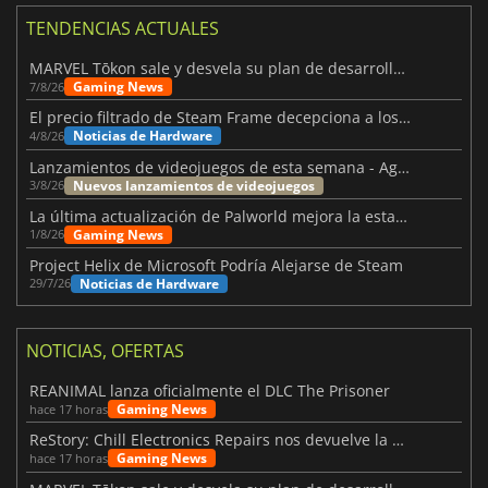
TENDENCIAS ACTUALES
MARVEL Tōkon sale y desvela su plan de desarrollo para el primer año
Gaming News
7/8/26
El precio filtrado de Steam Frame decepciona a los usuarios
Noticias de Hardware
4/8/26
Lanzamientos de videojuegos de esta semana - Agosto de 2026 (semana 32)
Nuevos lanzamientos de videojuegos
3/8/26
La última actualización de Palworld mejora la estabilidad
Gaming News
1/8/26
Project Helix de Microsoft Podría Alejarse de Steam
Noticias de Hardware
29/7/26
NOTICIAS, OFERTAS
REANIMAL lanza oficialmente el DLC The Prisoner
Gaming News
hace 17 horas
ReStory: Chill Electronics Repairs nos devuelve la nostalgia de los 2000
Gaming News
hace 17 horas