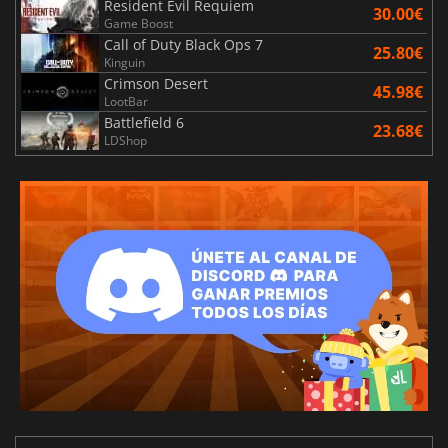
Resident Evil Requiem
30.00€
Game Boost
Call of Duty Black Ops 7
25.80€
Kinguin
Crimson Desert
45.98€
LootBar
Battlefield 6
23.68€
LDShop