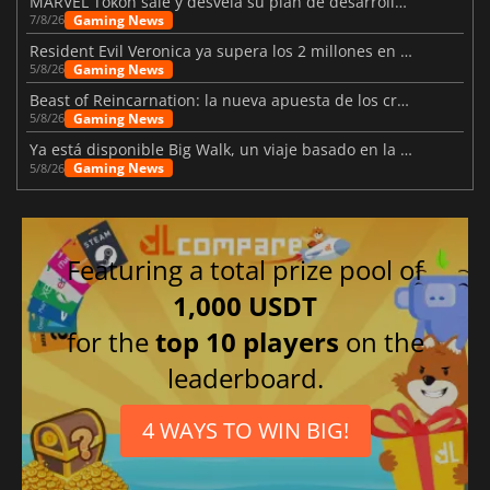
MARVEL Tōkon sale y desvela su plan de desarrollo para el primer año
Gaming News
7/8/26
Resident Evil Veronica ya supera los 2 millones en listas de deseados
Gaming News
5/8/26
Beast of Reincarnation: la nueva apuesta de los creadores de Pokémon
Gaming News
5/8/26
Ya está disponible Big Walk, un viaje basado en la amistad
Gaming News
5/8/26
Featuring a total prize pool of
1,000 USDT
for the
top 10 players
on the
leaderboard.
4 WAYS TO WIN BIG!