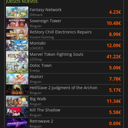
JUEGOS NUEVOS
Fantasy Network
4.23€
Difmark
Sovereign Tower
10.48€
Kinguin
ReStory Chill Electronics Repairs
8.99€
Instant Gaming
Montabi
12.09€
LOADED
Marvel Tokon Fighting Souls
41.22€
LDShop
Doloc Town
5.09€
Eneba
Akatori
7.78€
Kinguin
HellSlave 2 Judgment of the Archon
5.17€
Kinguin
Big Walk
11.34€
Kinguin
Kill The Shadow
5.58€
Kinguin
Retrowave 2
0.69€
Kinguin