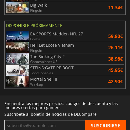
Big Walk
11.34€
Kinguin
DISPONIBLE PRÓXIMAMENTE
EA SPORTS Madden NFL 27
59.80€
Eneba
Hell Let Loose Vietnam
26.11€
Kinguin
The Sinking City 2
38.98€
Gamesplanet US
STEINS;GATE RE BOOT
45.95€
TodoConsolas
Mortal Shell II
42.90€
Wakkap
Encuentra los mejores precios, códigos de descuento y las
mejores ofertas para gamers
Suscríbete al boletín de noticias de DLCompare