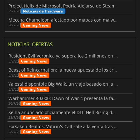
Project Helix de Microsoft Podría Alejarse de Steam
Noticias de Hardware
29/7/26
Meccha Chameleon afectado por mapas con malware y Discord
Gaming News
28/7/26
NOTICIAS, OFERTAS
Resident Evil Veronica ya supera los 2 millones en listas de deseados
Gaming News
5/8/26
Beast of Reincarnation: la nueva apuesta de los creadores de Pokémon
Gaming News
5/8/26
Ya está disponible Big Walk, un viaje basado en la amistad
Gaming News
5/8/26
Warhammer 40.000: Dawn of War 4 presenta la facción de los Necrones
Gaming News
30/7/26
Se ha anunciado oficialmente el DLC Hell Rising de Nioh 3
Gaming News
28/7/26
Forsaken Realms: Vahrin's Call sale a la venta tras una década
Gaming News
28/7/26