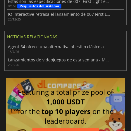
Estas son las especificaciones de 007: First Light en PC
Requisitos del sistema
9/1/26
IO Interactive retrasa el lanzamiento de 007 First Light
26/12/25
NOTICIAS RELACIONADAS
Agent 64 ofrece una alternativa al estilo clásico a 007 First Light
15/7/26
Lanzamientos de videojuegos de esta semana - Mayo de 2026 (Semana 22)
25/5/26
Featuring a total prize pool of
1,000 USDT
for the
top 10 players
on the
leaderboard.