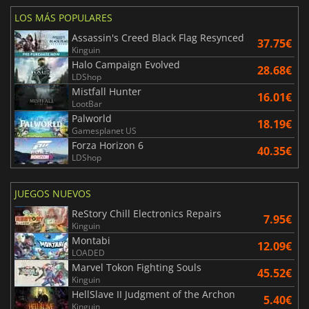
LOS MÁS POPULARES
Assassin's Creed Black Flag Resynced
37.75€
Kinguin
Halo Campaign Evolved
28.68€
LDShop
Mistfall Hunter
16.01€
LootBar
Palworld
18.19€
Gamesplanet US
Forza Horizon 6
40.35€
LDShop
JUEGOS NUEVOS
ReStory Chill Electronics Repairs
7.95€
Kinguin
Montabi
12.09€
LOADED
Marvel Tokon Fighting Souls
45.52€
Kinguin
HellSlave II Judgment of the Archon
5.40€
Kinguin