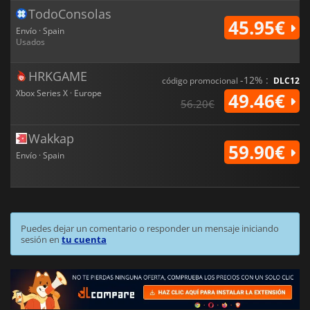
TodoConsolas
45.95€
Envío · Spain
Usados
HRKGAME
-12% :
código promocional
DLC12
Xbox Series X · Europe
49.46€
56.20€
Wakkap
59.90€
Envío · Spain
Puedes dejar un comentario o responder un mensaje iniciando
sesión en
tu cuenta