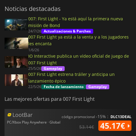
Noticias destacadas
007: First Light - Ya está aquí la primera nueva
misión de Bond
24/7/26
Actualizaciones & Parches
007 First Light ya está a la venta y a los jugadores
les encanta
1/6/26
IO Interactive publica un vídeo oficial de juego de
007 First Light
25/5/26
Gameplay
007 First Light estrena tráiler y anticipa un
lanzamiento épico
22/5/26
Fecha de lanzamiento
Gameplay
Las mejores ofertas para 007 First Light
LootBar
-15% :
código promocional
DLC13DEAL
PC/Xbox Play Anywhere · Global
45.17€
53.14€