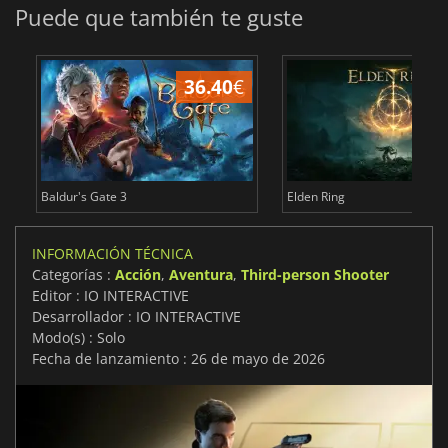
Puede que también te guste
36.40
€
1
Baldur's Gate 3
Elden Ring
INFORMACIÓN TÉCNICA
Categorías :
Acción
,
Aventura
,
Third-person Shooter
Editor : IO INTERACTIVE
Desarrollador : IO INTERACTIVE
Modo(s) : Solo
Fecha de lanzamiento : 26 de mayo de 2026