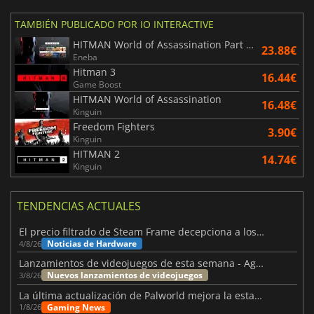
TAMBIÉN PUBLICADO POR IO INTERACTIVE
HITMAN World of Assassination Part One
23.88€
Eneba
Hitman 3
16.44€
Game Boost
HITMAN World of Assassination
16.48€
Kinguin
Freedom Fighters
3.90€
Kinguin
HITMAN 2
14.74€
Kinguin
TENDENCIAS ACTUALES
El precio filtrado de Steam Frame decepciona a los usuarios
Noticias de Hardware
4/8/26
Lanzamientos de videojuegos de esta semana - Agosto de 2026 (semana 32)
Nuevos lanzamientos de videojuegos
3/8/26
La última actualización de Palworld mejora la estabilidad
Gaming News
1/8/26