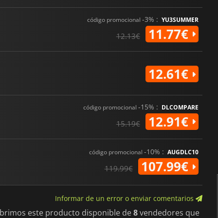
-3% :
código promocional
YU3SUMMER
11.77€
12.13€
12.61€
-15% :
código promocional
DLCOMPARE
12.91€
15.19€
-10% :
código promocional
AUGDLC10
107.99€
119.99€
Informar de un error o enviar comentarios
ubrimos este producto disponible de
8
vendedores que