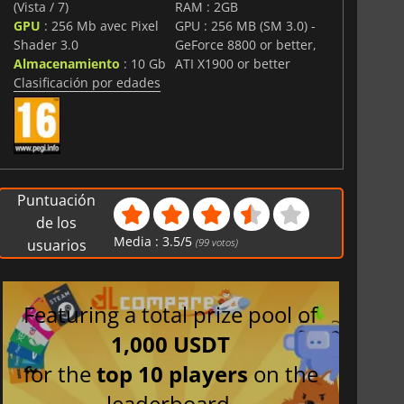
(Vista / 7)
RAM : 2GB
GPU
: 256 Mb avec Pixel
GPU : 256 MB (SM 3.0) -
ugador con XP, desbloqueos y perfil en línea en tiempo
Shader 3.0
GeForce 8800 or better,
Almacenamiento
: 10 Gb
ATI X1900 or better
ado en objetivos con sistema de grupos y campaña
Clasificación por edades
Puntuación
de los
Media :
3.5
/
5
usuarios
(
99
votos)
Featuring a total prize pool of
1,000 USDT
for the
top 10 players
on the
leaderboard.