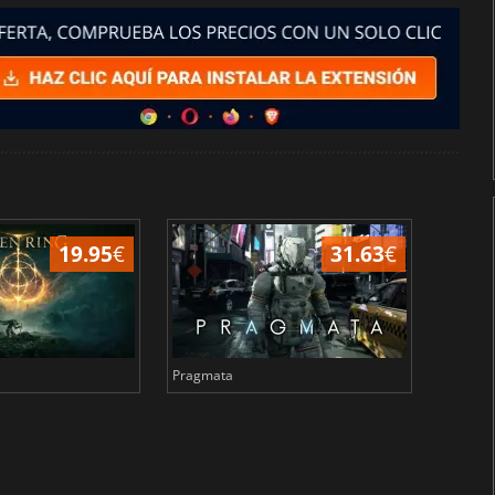
19.95
€
31.63
€
Pragmata
Total 