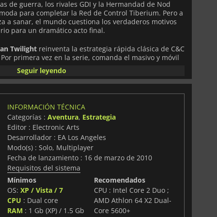
as de guerra, los rivales GDI y la Hermandad de Nod
moda para completar la Red de Control Tiberium. Pero a
a a sanar, el mundo cuestiona los verdaderos motivos
io para un dramático acto final.
an Twilight
reinventa la estrategia rápida clásica de C&C
Por primera vez en la serie, comanda el masivo y móvil
 que te permite construir unidades en movimiento y
Seguir leyendo
del campo de batalla. Elige tu camino entre tres clases
de Soporte) para cada facción, cada una con unidades y
INFORMACIÓN TÉCNICA
sistente del jugador: destruye unidades enemigas para
Categorías :
Aventura
,
Estrategia
fil en línea y desbloquea nuevas habilidades y mejoras
Editor : Electronic Arts
Únete a un amigo para jugar la campaña cooperativa o
dor más grande de la historia de la serie, con batallas
Desarrollador : EA Los Angeles
tra 5, un sistema de grupos para mantenerte con amigos
Modo(s) : Solo, Multiplayer
 real que dan vida a la emocionante conclusión de Kane.
Fecha de lanzamiento : 16 de marzo de 2010
Requisitos del sistema
Mínimos
Recomendados
OS:
XP / Vista / 7
CPU : Intel Core 2 Duo ;
 saga Tiberium con cinemáticas de acción real
CPU
: Dual core
AMD Athlon 64 X2 Dual-
er: empaca, muévete y despliégate en cualquier lugar
RAM
: 1 Gb (XP) / 1.5 Gb
Core 5600+
ón (Ofensiva, Defensiva, Soporte) para una estrategia