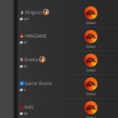
Kinguin
397
Global
HRKGAME
87
Global
Eneba
85
Global
Game Boost
4
Global
K4G
46
Global