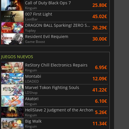
Call of Duty Black Ops 7
25.80€
Kinguin
007 First Light
45.02€
LootBar
DRAGON BALL Sparking! ZERO Super Limit Breaking NEO
26.29€
Yuplay
Resident Evil Requiem
30.00€
Game Boost
JUEGOS NUEVOS
ReStory Chill Electronics Repairs
6.95€
Kinguin
Montabi
12.09€
LOADED
Marvel Tokon Fighting Souls
41.22€
LDShop
Akatori
6.10€
Kinguin
HellSlave 2 Judgment of the Archon
5.26€
Kinguin
Big Walk
11.34€
Kinguin