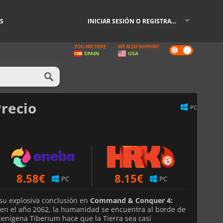
S
INICIAR SESIÓN O REGISTRARSE
YOU ARE HERE
WE ALSO SUPPORT
Dark
SPAIN
USA
mode
Precio
PC
8.58
€
8.15
€
PC
PC
 su explosiva conclusión en
Command & Conquer 4:
en el año 2062, la humanidad se encuentra al borde de
alienígena Tiberium hace que la Tierra sea casi