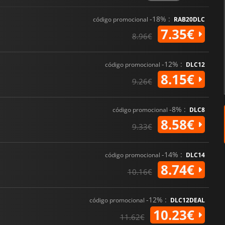
más profunda
Progresión persistente del j
-18% :
código promocional
RAB20DLC
real
7.35€
8.96€
Multijugador 5 contra 5 bas
cooperativa
-12% :
código promocional
DLC12
8.15€
9.26€
-8% :
código promocional
DLC8
8.58€
9.33€
-14% :
código promocional
DLC14
8.74€
10.16€
-12% :
código promocional
DLC12DEAL
10.23€
11.62€