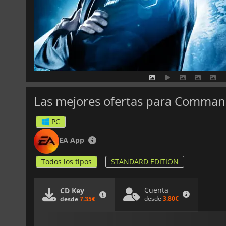
Las mejores ofertas para Comma
PC
EA App
Todos los tipos
STANDARD EDITION
Cuenta
CD Key
desde
3.80€
desde
7.35€