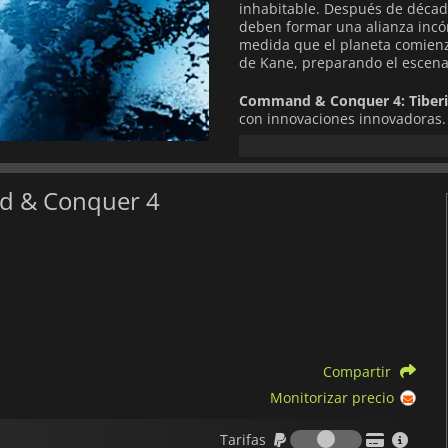
inhabitable. Después de décad
deben formar una alianza incó
medida que el planeta comienz
de Kane, preparando el escenar
Command & Conquer 4: Tiberi
con innovaciones innovadoras. 
Crawler; una base todo en uno
desplegarte en cualquier lugar 
únicas (Ofensiva, Defensiva o 
poderes especializados.
nd & Conquer 4
Experimenta la progresión per
ganar XP, sube de nivel tu per
en todos los modos de juego. 
sumérgete en el modo multijuga
basadas en objetivos de 5 con
y crudas cinemáticas de acción
Características principales:
Compartir
Épica conclusión de la larga
Monitorizar precio
La primera base móvil Crawl
Tarifas
Tarifas
Tres clases únicas por facci