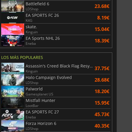
Battlefield 6
23.68€
LDShop
EA SPORTS FC 26
8.19€
K4G
skate.
15.04€
Kinguin
EA Sports NHL 26
18.39€
Eneba
LOS MÁS POPULARES
Assassin's Creed Black Flag Resynced
6.75
€
15.48
€
37.75€
Kinguin
Halo Campaign Evolved
28.68€
LDShop
Palworld
18.20€
Gamesplanet US
War WARHAMMER 3
Lies Of P
Mistfall Hunter
15.95€
LootBar
EA SPORTS FC 27
45.73€
Eneba
Forza Horizon 6
40.35€
LDShop