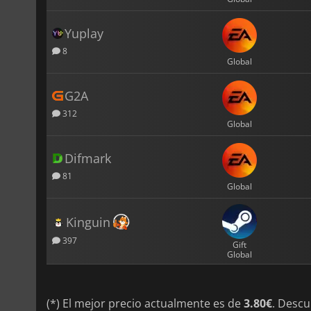
Yuplay
8
Global
G2A
312
Global
Difmark
81
Global
Kinguin
397
Gift
Global
(*) El mejor precio actualmente es de
3.80€
. Desc