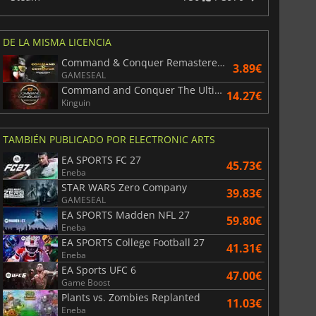
DE LA MISMA LICENCIA
Command & Conquer Remastered Collection
3.89€
GAMESEAL
Command and Conquer The Ultimate Collection
14.27€
Kinguin
TAMBIÉN PUBLICADO POR ELECTRONIC ARTS
EA SPORTS FC 27
45.73€
Eneba
STAR WARS Zero Company
39.83€
GAMESEAL
EA SPORTS Madden NFL 27
59.80€
Eneba
EA SPORTS College Football 27
41.31€
Eneba
EA Sports UFC 6
47.00€
Game Boost
Plants vs. Zombies Replanted
11.03€
Eneba