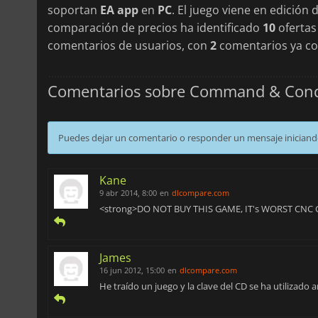
soportan
EA app
en
PC
. El juego viene en edición
comparación de precios ha identificado
10
ofertas
comentarios de usuarios, con
2
comentarios ya co
Comentarios sobre Command & Conque
Puedes dejar un comentario o responder un mensaje iniciand
Kane
9 abr 2014, 8:00
en
dlcompare.com
<strong>DO NOT BUY THIS GAME, IT's WORST CNC 
James
16 jun 2012, 15:00
en
dlcompare.com
He traído un juego y la clave del CD se ha utilizado a