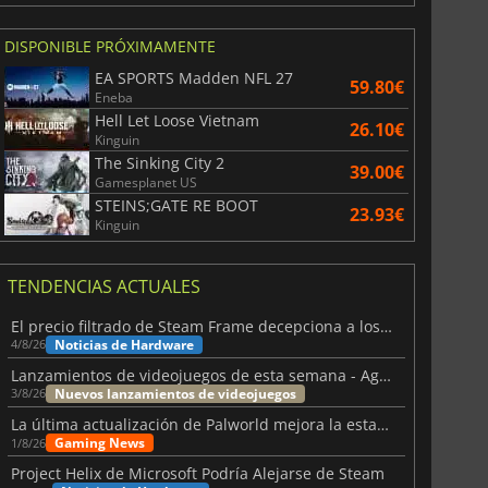
DISPONIBLE PRÓXIMAMENTE
EA SPORTS Madden NFL 27
59.80€
Eneba
Hell Let Loose Vietnam
26.10€
Kinguin
The Sinking City 2
39.00€
Gamesplanet US
STEINS;GATE RE BOOT
23.93€
Kinguin
TENDENCIAS ACTUALES
El precio filtrado de Steam Frame decepciona a los usuarios
Noticias de Hardware
4/8/26
Lanzamientos de videojuegos de esta semana - Agosto de 2026 (semana 32)
Nuevos lanzamientos de videojuegos
3/8/26
La última actualización de Palworld mejora la estabilidad
Gaming News
1/8/26
Project Helix de Microsoft Podría Alejarse de Steam