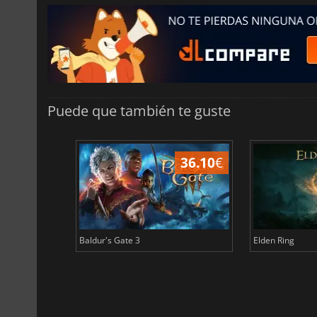
Puede que también te guste
45.02
€
36.10
€
Baldur's Gate 3
Elden Ring