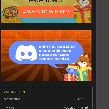
4 WAYS TO WIN BIG!
VALORACIÓN
Metacritic
64 / 100
Steam
756
/ 3970