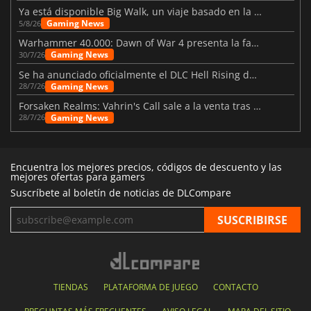
Ya está disponible Big Walk, un viaje basado en la amistad
Gaming News
5/8/26
Warhammer 40.000: Dawn of War 4 presenta la facción de los Necrones
Gaming News
30/7/26
Se ha anunciado oficialmente el DLC Hell Rising de Nioh 3
Gaming News
28/7/26
Forsaken Realms: Vahrin's Call sale a la venta tras una década
Gaming News
28/7/26
Encuentra los mejores precios, códigos de descuento y las
mejores ofertas para gamers
Suscríbete al boletín de noticias de DLCompare
TIENDAS
PLATAFORMA DE JUEGO
CONTACTO