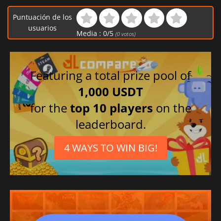
Puntuación de los
usuarios
Media :
0
/
5
(
0
votos)
Featuring a total prize pool of
1,000 USDT
for the
top 10 players
on the
leaderboard.
4 WAYS TO WIN BIG!