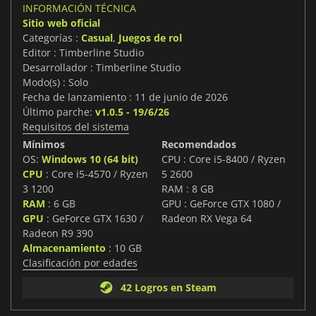
INFORMACIÓN TÉCNICA
Sitio web oficial
Categorías :
Casual
,
Juegos de rol
Editor : Timberline Studio
Desarrollador : Timberline Studio
Modo(s) : Solo
Fecha de lanzamiento : 11 de junio de 2026
Último parche:
v1.0.5 - 19/6/26
Requisitos del sistema
Mínimos
Recomendados
OS:
Windows 10 (64 bit)
CPU : Core i5-8400 / Ryzen
CPU
: Core i5-4570 / Ryzen
5 2600
3 1200
RAM : 8 GB
RAM
: 6 GB
GPU : GeForce GTX 1080 /
GPU
: GeForce GTX 1630 /
Radeon RX Vega 64
Radeon R9 390
Almacenamiento
: 10 GB
Clasificación por edades
42 Logros en Steam