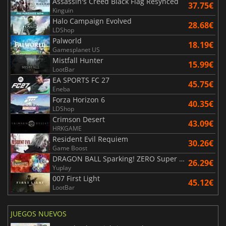
Assassin's Creed Black Flag Resynced
37.75€
Kinguin
Halo Campaign Evolved
28.68€
LDShop
Palworld
18.19€
Gamesplanet US
Mistfall Hunter
15.99€
LootBar
EA SPORTS FC 27
45.75€
Eneba
Forza Horizon 6
40.35€
LDShop
Crimson Desert
43.09€
HRKGAME
Resident Evil Requiem
30.26€
Game Boost
DRAGON BALL Sparking! ZERO Super Limit Breaking NEO
26.29€
Yuplay
007 First Light
45.12€
LootBar
JUEGOS NUEVOS