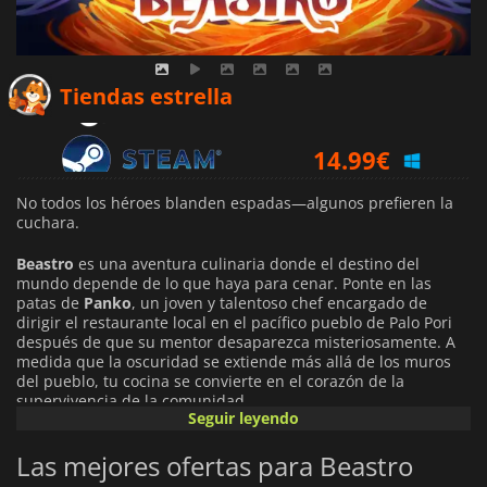
14.04
€
Tiendas estrella
14.99
€
No todos los héroes blanden espadas—algunos prefieren la
cuchara.
Beastro
es una aventura culinaria donde el destino del
mundo depende de lo que haya para cenar. Ponte en las
patas de
Panko
, un joven y talentoso chef encargado de
dirigir el restaurante local en el pacífico pueblo de Palo Pori
después de que su mentor desaparezca misteriosamente. A
medida que la oscuridad se extiende más allá de los muros
del pueblo, tu cocina se convierte en el corazón de la
supervivencia de la comunidad.
Seguir leyendo
Cultiva cosechas, busca ingredientes raros, cuida animales y
Las mejores ofertas para Beastro
recolecta productos frescos para crear deliciosas recetas.
Domina atractivos minijuegos de cocina, personaliza tu