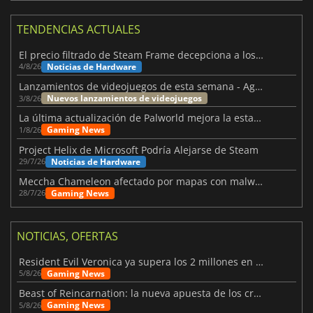
TENDENCIAS ACTUALES
El precio filtrado de Steam Frame decepciona a los usuarios
Noticias de Hardware
4/8/26
Lanzamientos de videojuegos de esta semana - Agosto de 2026 (semana 32)
Nuevos lanzamientos de videojuegos
3/8/26
La última actualización de Palworld mejora la estabilidad
Gaming News
1/8/26
Project Helix de Microsoft Podría Alejarse de Steam
Noticias de Hardware
29/7/26
Meccha Chameleon afectado por mapas con malware y Discord
Gaming News
28/7/26
NOTICIAS, OFERTAS
Resident Evil Veronica ya supera los 2 millones en listas de deseados
Gaming News
5/8/26
Beast of Reincarnation: la nueva apuesta de los creadores de Pokémon
Gaming News
5/8/26