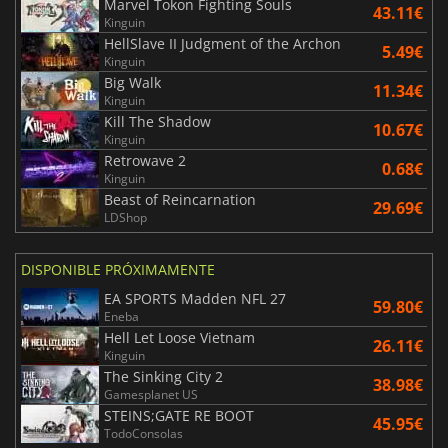
Marvel Tokon Fighting Souls
43.11€
Kinguin
HellSlave II Judgment of the Archon
5.49€
Kinguin
Big Walk
11.34€
Kinguin
Kill The Shadow
10.67€
Kinguin
Retrowave 2
0.68€
Kinguin
Beast of Reincarnation
29.69€
LDShop
DISPONIBLE PRÓXIMAMENTE
EA SPORTS Madden NFL 27
59.80€
Eneba
Hell Let Loose Vietnam
26.11€
Kinguin
The Sinking City 2
38.98€
Gamesplanet US
STEINS;GATE RE BOOT
45.95€
TodoConsolas