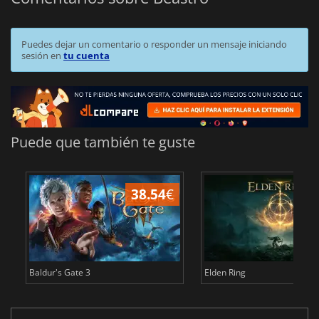
Puedes dejar un comentario o responder un mensaje iniciando
sesión en
tu cuenta
Puede que también te guste
38.54
€
1
Baldur's Gate 3
Elden Ring