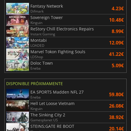
Fantasy Network
4.23€
Difmark
Sovereign Tower
10.48€
Kinguin
ReStory Chill Electronics Repairs
8.99€
Instant Gaming
Montabi
12.09€
LOADED
Marvel Tokon Fighting Souls
41.22€
LDShop
Doloc Town
5.09€
Eneba
DISPONIBLE PRÓXIMAMENTE
EA SPORTS Madden NFL 27
59.80€
Eneba
Hell Let Loose Vietnam
26.08€
Kinguin
The Sinking City 2
38.92€
Gamesplanet US
STEINS;GATE RE BOOT
20.14€