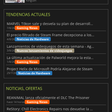
Kinguin
TENDENCIAS ACTUALES
MARVEL Tōkon sale y desvela su plan de desarrollo para el primer año
Gaming News
7/8/26
El precio filtrado de Steam Frame decepciona a los usuarios
Noticias de Hardware
4/8/26
Lanzamientos de videojuegos de esta semana - Agosto de 2026 (semana 32)
Nuevos lanzamientos de videojuegos
3/8/26
La última actualización de Palworld mejora la estabilidad
Gaming News
1/8/26
Project Helix de Microsoft Podría Alejarse de Steam
Noticias de Hardware
29/7/26
NOTICIAS, OFERTAS
REANIMAL lanza oficialmente el DLC The Prisoner
Gaming News
hace 14 horas
ReStory: Chill Electronics Repairs nos devuelve la nostalgia de los 2000