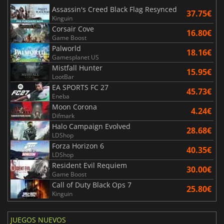
Assassin's Creed Black Flag Resynced
37.75€
Kinguin
Corsair Cove
16.80€
Game Boost
Palworld
18.16€
Gamesplanet US
Mistfall Hunter
15.95€
LootBar
EA SPORTS FC 27
45.73€
Eneba
Moon Corona
4.24€
Difmark
Halo Campaign Evolved
28.68€
LDShop
Forza Horizon 6
40.35€
LDShop
Resident Evil Requiem
30.00€
Game Boost
Call of Duty Black Ops 7
25.80€
Kinguin
JUEGOS NUEVOS