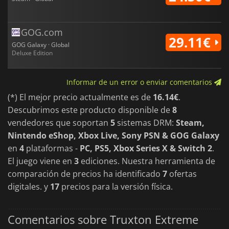
arcade.
GOG.com
29.11€
GOG Galaxy · Global
Deluxe Edition
Informar de un error o enviar comentarios
(*) El mejor precio actualmente es de
16.14€
.
Descubrimos este producto disponible de
8
vendedores que soportan
5
sistemas DRM:
Steam,
Nintendo eShop, Xbox Live, Sony PSN & GOG Galaxy
en
4
plataformas -
PC, PS5, Xbox Series X & Switch 2
.
El juego viene en
3
ediciones. Nuestra herramienta de
comparación de precios ha identificado
7
ofertas
digitales. y
17
precios para la versión física.
Comentarios sobre Truxton Extreme