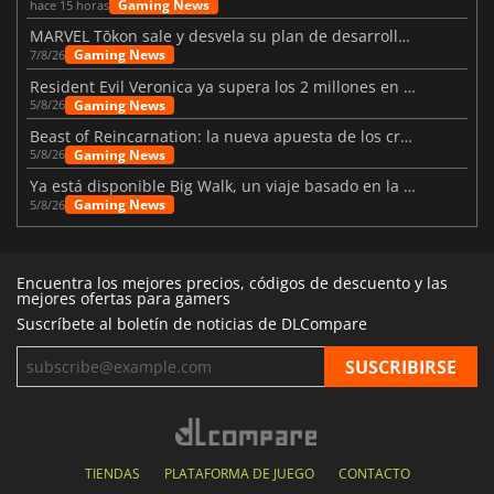
Gaming News
hace 15 horas
MARVEL Tōkon sale y desvela su plan de desarrollo para el primer año
Gaming News
7/8/26
Resident Evil Veronica ya supera los 2 millones en listas de deseados
Gaming News
5/8/26
Beast of Reincarnation: la nueva apuesta de los creadores de Pokémon
Gaming News
5/8/26
Ya está disponible Big Walk, un viaje basado en la amistad
Gaming News
5/8/26
Encuentra los mejores precios, códigos de descuento y las
mejores ofertas para gamers
Suscríbete al boletín de noticias de DLCompare
TIENDAS
PLATAFORMA DE JUEGO
CONTACTO