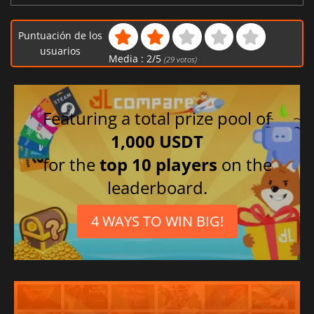
Puntuación de los
usuarios
Media :
2
/
5
(
29
votos)
Featuring a total prize pool of
1,000 USDT
for the
top 10 players
on the
leaderboard.
4 WAYS TO WIN BIG!