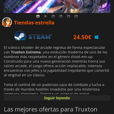
20.69
€
Tiendas estrella
24.50
€
29.90
€
El icónico shooter de arcade regresa de forma espectacular
con
Truxton Extreme
, una evolución moderna de uno de los
nombres más respetados en el género shoot-em-up.
Construido para una nueva generación mientras honra sus
raíces arcade, el juego ofrece acción implacable, intensos
encuentros con jefes y la jugabilidad trepidante que convirtió
al original en un clásico.
Toma el control de un poderoso caza de combate y lucha a
través de mundos hostiles invadidos por una misteriosa
amenaza alienígena. Domina un arsenal de armas
Seguir leyendo
devastadoras, adáptate a formaciones enemigas cada vez
más peligrosas y sobrevive a oleadas abrumadoras de fuego
Las mejores ofertas para Truxton
mientras luchas para salvar a la humanidad de la extinción.
Cada etapa está diseñada para poner a prueba tus reflejos,