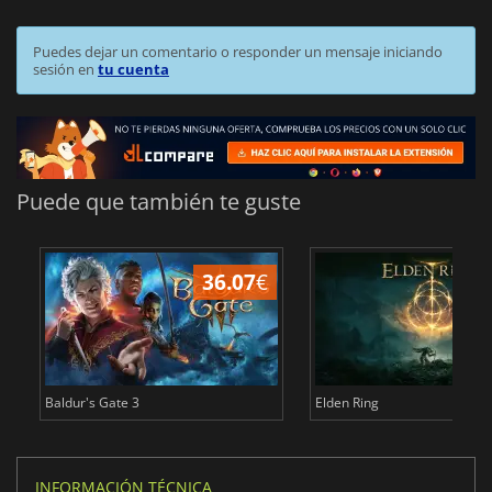
Puedes dejar un comentario o responder un mensaje iniciando
sesión en
tu cuenta
Puede que también te guste
36.07
€
1
Baldur's Gate 3
Elden Ring
INFORMACIÓN TÉCNICA