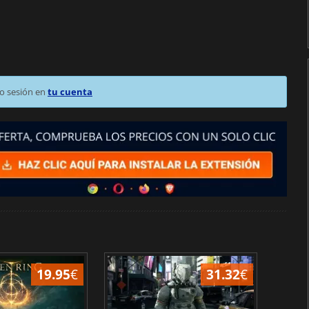
o sesión en
tu cuenta
19.95
€
31.32
€