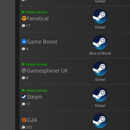
Global
TIENDA OFICIAL
Fanatical
17
Global
Game Boost
4
Rest of World
TIENDA OFICIAL
Gamesplanet UK
8
Global
TIENDA OFICIAL
Steam
17
Global
G2A
312