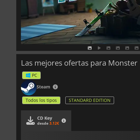
Las mejores ofertas para Monste
PC
Steam
Todos los tipos
STANDARD EDITION
CD Key
desde
3.12€