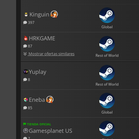
Kinguin
397
Global
HRKGAME
87
Mostrar ofertas similares
Rest of World
Yuplay
8
Rest of World
Eneba
85
Global
TIENDA OFICIAL
Gamesplanet US
7