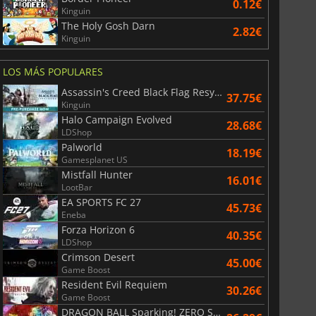
0.12€
Kinguin
The Holy Gosh Darn
2.82€
Kinguin
LOS MÁS POPULARES
Assassin's Creed Black Flag Resynced
37.75€
Kinguin
Halo Campaign Evolved
28.68€
LDShop
Palworld
18.19€
Gamesplanet US
Mistfall Hunter
16.01€
LootBar
EA SPORTS FC 27
45.73€
Eneba
Forza Horizon 6
40.35€
LDShop
Crimson Desert
45.00€
Game Boost
6.77
€
15.48
€
Resident Evil Requiem
30.26€
Game Boost
DRAGON BALL Sparking! ZERO Super Limit Breaking NEO