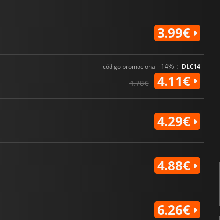
3.99€
-14% :
código promocional
DLC14
4.11€
4.78€
4.29€
4.88€
6.26€