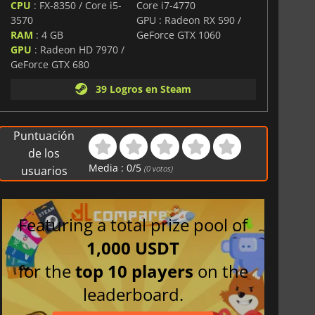
CPU
: FX-8350 / Core i5-
Core i7-4770
3570
GPU : Radeon RX 590 /
RAM
: 4 GB
GeForce GTX 1060
GPU
: Radeon HD 7970 /
GeForce GTX 680
39 Logros en Steam
Puntuación
de los
Media :
0
/
5
usuarios
(
0
votos)
Featuring a total prize pool of
1,000 USDT
for the
top 10 players
on the
leaderboard.