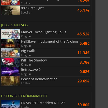
26.29€
Yuplay
007 First Light
45.17€
LootBar
War WARHAMMER 3
Lies Of P
JUEGOS NUEVOS
Marvel Tokon Fighting Souls
45.52€
Kinguin
HellSlave II Judgment of the Archon
5.49€
Kinguin
Big Walk
11.34€
Kinguin
Kill The Shadow
8.78€
Kinguin
Retrowave 2
0.68€
Kinguin
Beast of Reincarnation
29.69€
LDShop
DISPONIBLE PRÓXIMAMENTE
EA SPORTS Madden NFL 27
59.80€
Eneba