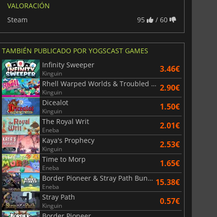
VALORACIÓN
Steam
95
/ 60
TAMBIÉN PUBLICADO POR YOGSCAST GAMES
Infinity Sweeper
3.46€
Kinguin
Rhell Warped Worlds & Troubled Times
2.90€
Kinguin
Dicealot
1.50€
Kinguin
The Royal Writ
2.01€
Eneba
Kaya's Prophecy
2.53€
Kinguin
Time to Morp
1.65€
Eneba
Border Pioneer & Stray Path Bundle
15.38€
Eneba
Stray Path
0.57€
Kinguin
Border Pioneer