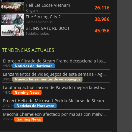
Hell Let Loose Vietnam
26.11€
Kinguin
The Sinking City 2
38.98€
Gamesplanet US
STEINS;GATE RE BOOT
45.95€
TodoConsolas
TENDENCIAS ACTUALES
El precio filtrado de Steam Frame decepciona a los usuarios
Noticias de Hardware
4/8/26
Lanzamientos de videojuegos de esta semana - Agosto de 2026 (semana 32)
Nuevos lanzamientos de videojuegos
3/8/26
La última actualización de Palworld mejora la estabilidad
Gaming News
1/8/26
Project Helix de Microsoft Podría Alejarse de Steam
Noticias de Hardware
29/7/26
Meccha Chameleon afectado por mapas con malware y Discord
Gaming News
28/7/26