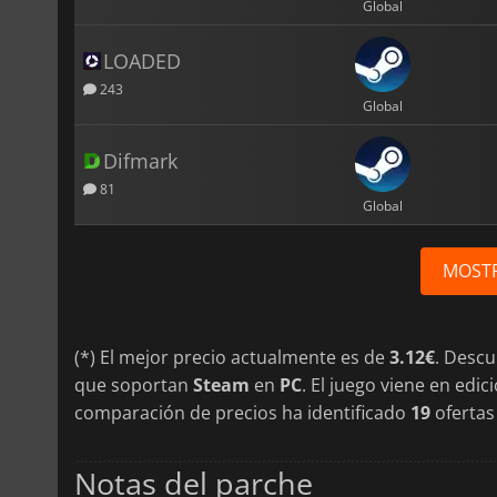
Global
LOADED
243
Global
Difmark
81
Global
MOST
(*) El mejor precio actualmente es de
3.12€
. Desc
que soportan
Steam
en
PC
. El juego viene en edi
comparación de precios ha identificado
19
ofertas 
Notas del parche