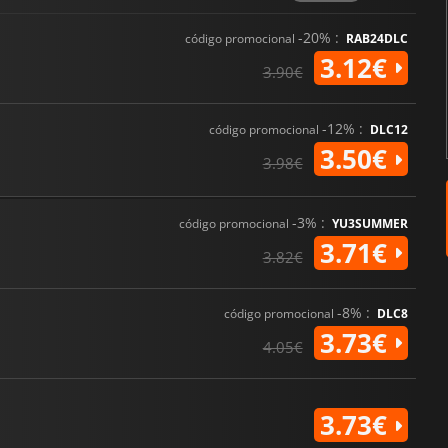
-20% :
código promocional
RAB24DLC
3.12€
3.90€
-12% :
código promocional
DLC12
3.50€
3.98€
-3% :
código promocional
YU3SUMMER
3.71€
3.82€
-8% :
código promocional
DLC8
3.73€
4.05€
3.73€