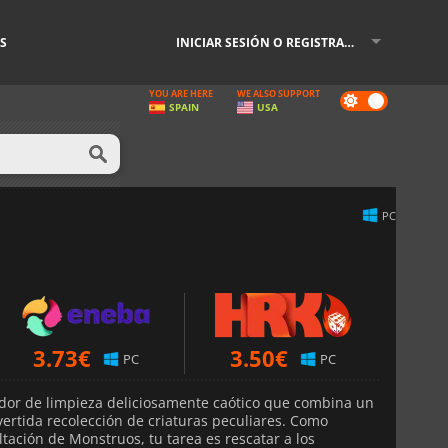
S
INICIAR SESIÓN O REGISTRARSE
YOU ARE HERE
WE ALSO SUPPORT
Dark
SPAIN
USA
mode
PC
3.73
€
3.50
€
PC
PC
dor de limpieza deliciosamente caótico que combina un
ertida recolección de criaturas peculiares. Como
tación de Monstruos, tu tarea es rescatar a los