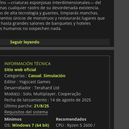
fins —criaturas esponjosas interdimensionales— del
s cualquier rastro de su desordenada existencia.
s de alta tecnología y guantes, limpiarás manchas,
entos únicos de monstruos y restaurarás lugares que
hasta grandes salones de banquetes y hoteles
os humanos no sospechen nada.
la satisfactoria de exploración y limpieza basada en
Seguir leyendo
ondidos, cada uno con rasgos distintivos, para completar
 sus nombres, edades y peculiaridades. Mejora tu
adas o herramientas calmantes para manejar desastres
ampliar tu hogar con más de 150 muebles y objetos
INFORMACIÓN TÉCNICA
rio acogedor para ti y tus amigos esponjosos. Juega solo
Sitio web oficial
 en cooperativo en línea para un caos compartido, con
ue permiten flexibilidad estratégica.
Categorías :
Casual
,
Simulación
Editor : Yogscast Games
or
y
House Flipper
, los visuales coloridos en 3D y la banda
Desarrollador : Terahard Ltd
ósfera encantadora e inmersiva. Los niveles aleatorios
Modo(s) : Solo, Multiplayer, Cooperação
agamuffins mantienen las partidas frescas, mientras
Fecha de lanzamiento : 14 de agosto de 2025
acciones garantiza pura diversión. Aunque aún en
Último parche:
21/8/25
 errores ocasionales,
Monster Mop Up
ofrece una
Requisitos del sistema
gable para fans de los simuladores casuales y las
ndo la satisfacción de limpiar con la alegría de
Mínimos
Recomendados
OS:
Windows 7 (64 bit)
CPU : Ryzen 5 2600 /