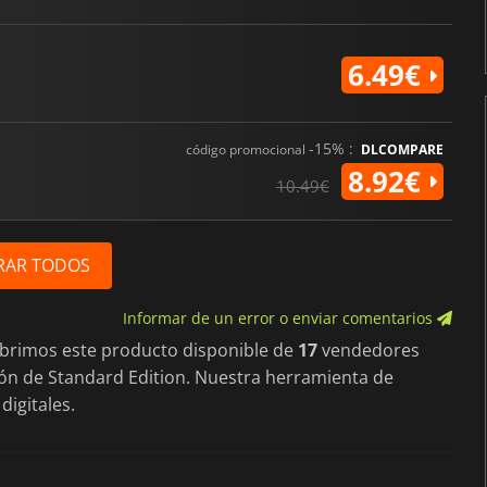
6.49€
-15% :
código promocional
DLCOMPARE
8.92€
10.49€
RAR TODOS
Informar de un error o enviar comentarios
ubrimos este producto disponible de
17
vendedores
ción de Standard Edition. Nuestra herramienta de
digitales.