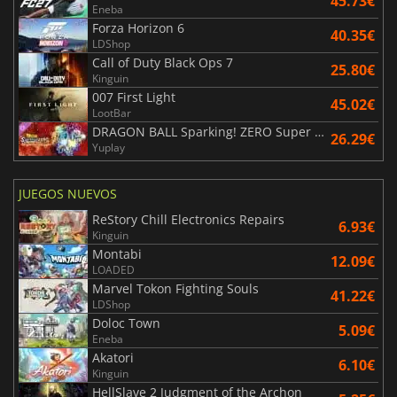
45.73€
Eneba
Forza Horizon 6
40.35€
LDShop
Call of Duty Black Ops 7
25.80€
Kinguin
007 First Light
45.02€
LootBar
DRAGON BALL Sparking! ZERO Super Limit Breaking NEO
26.29€
Yuplay
JUEGOS NUEVOS
ReStory Chill Electronics Repairs
6.93€
Kinguin
Montabi
12.09€
LOADED
Marvel Tokon Fighting Souls
41.22€
LDShop
Doloc Town
5.09€
Eneba
Akatori
6.10€
Kinguin
HellSlave 2 Judgment of the Archon