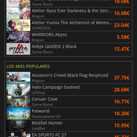
18.08€
Game Boost
Atelier Ryza Ever Darkness & the Secret Hideout DX
16.68€
Kinguin
Atelier Yumia The Alchemist of Memories & the Envisioned Land
23.04€
GAMESEAL
WARRIORS Abyss
5.58€
Kinguin
NINJA GAIDEN 2 Black
13.47€
Game Boost
LOS MÁS POPULARES
Assassin's Creed Black Flag Resynced
37.75€
Kinguin
Halo Campaign Evolved
28.68€
LDShop
Corsair Cove
16.77€
Game Boost
Palworld
18.20€
Gamesplanet US
Mistfall Hunter
15.95€
LootBar
EA SPORTS FC 27