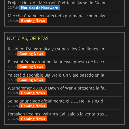
Project Helix de Microsoft Podría Alejarse de Steam
Noticias de Hardware
29/7/26
Meccha Chameleon afectado por mapas con malware y Discord
Gaming News
28/7/26
NOTICIAS, OFERTAS
Resident Evil Veronica ya supera los 2 millones en listas de deseados
Gaming News
5/8/26
Beast of Reincarnation: la nueva apuesta de los creadores de Pokémon
Gaming News
5/8/26
Ya está disponible Big Walk, un viaje basado en la amistad
Gaming News
5/8/26
Warhammer 40.000: Dawn of War 4 presenta la facción de los Necrones
Gaming News
30/7/26
Se ha anunciado oficialmente el DLC Hell Rising de Nioh 3
Gaming News
28/7/26
Forsaken Realms: Vahrin's Call sale a la venta tras una década
Gaming News
28/7/26