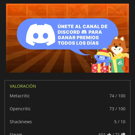
VALORACIÓN
Metacritic
74 / 100
Opencritic
73 / 100
Shacknews
5 / 10
Steam
601
/ 71