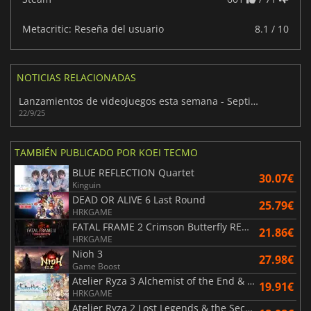
Metacritic: Reseña del usuario
8.1 / 10
NOTICIAS RELACIONADAS
Lanzamientos de videojuegos esta semana - Septiembre 2025 (Semana 39)
22/9/25
TAMBIÉN PUBLICADO POR KOEI TECMO
BLUE REFLECTION Quartet
30.07€
Kinguin
DEAD OR ALIVE 6 Last Round
25.79€
HRKGAME
FATAL FRAME 2 Crimson Butterfly REMAKE
21.86€
HRKGAME
Nioh 3
27.98€
Game Boost
Atelier Ryza 3 Alchemist of the End & the Secret Key DX
19.91€
HRKGAME
Atelier Ryza 2 Lost Legends & the Secret Fairy DX