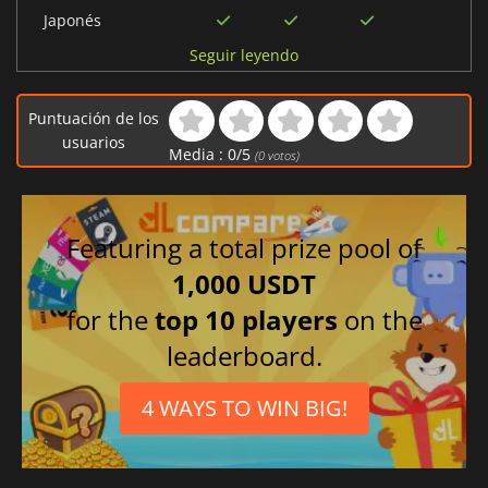
Japonés
Chino simplificado
Seguir leyendo
Chino tradicional
Coreano
Puntuación de los
usuarios
Media :
0
/
5
(
0
votos)
Featuring a total prize pool of
1,000 USDT
for the
top 10 players
on the
leaderboard.
4 WAYS TO WIN BIG!