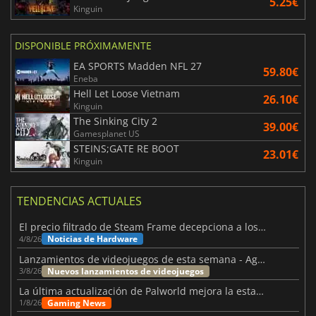
5.25€
Kinguin
DISPONIBLE PRÓXIMAMENTE
EA SPORTS Madden NFL 27
59.80€
Eneba
Hell Let Loose Vietnam
26.10€
Kinguin
The Sinking City 2
39.00€
Gamesplanet US
STEINS;GATE RE BOOT
23.01€
Kinguin
TENDENCIAS ACTUALES
El precio filtrado de Steam Frame decepciona a los usuarios
Noticias de Hardware
4/8/26
Lanzamientos de videojuegos de esta semana - Agosto de 2026 (semana 32)
Nuevos lanzamientos de videojuegos
3/8/26
La última actualización de Palworld mejora la estabilidad
Gaming News
1/8/26