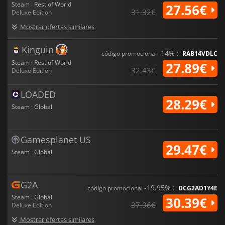
Steam · Rest of World
unen a las personas a través de la alquimia, la memoria y la
27.56€
31.32€
Deluxe Edition
esperanza. Con su rica estética, sus entrañables personajes y
sus sistemas accesibles, ofrece una experiencia cautivadora
Mostrar ofertas similares
ambientada en el universo Atelier.
Kinguin
-14% :
código promocional
RAB14VDLC
Steam · Rest of World
27.89€
32.43€
Deluxe Edition
LOADED
28.29€
Steam · Global
Gamesplanet US
29.47€
Steam · Global
G2A
-19.95% :
código promocional
DCG2AD1Y4E
Steam · Global
30.39€
37.96€
Deluxe Edition
Mostrar ofertas similares