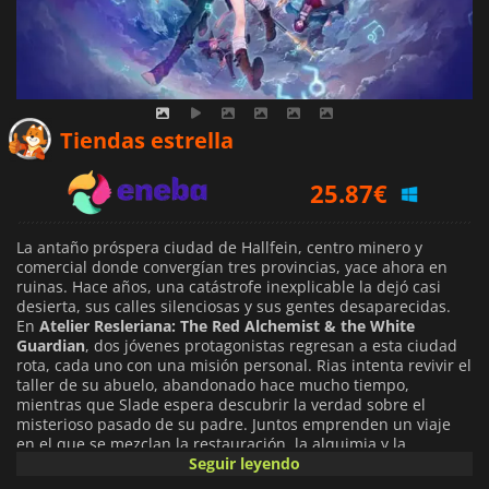
25.38
€
Tiendas estrella
25.87
€
34.59
€
La antaño próspera ciudad de Hallfein, centro minero y
comercial donde convergían tres provincias, yace ahora en
ruinas. Hace años, una catástrofe inexplicable la dejó casi
desierta, sus calles silenciosas y sus gentes desaparecidas.
En
Atelier Resleriana: The Red Alchemist & the White
Guardian
, dos jóvenes protagonistas regresan a esta ciudad
rota, cada uno con una misión personal. Rias intenta revivir el
taller de su abuelo, abandonado hace mucho tiempo,
mientras que Slade espera descubrir la verdad sobre el
misterioso pasado de su padre. Juntos emprenden un viaje
en el que se mezclan la restauración, la alquimia y la
aventura.
Seguir leyendo