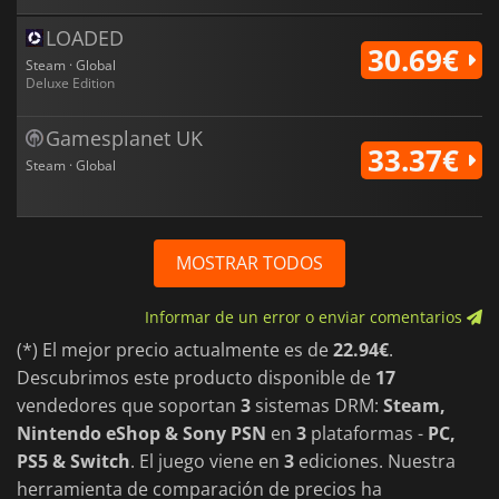
LOADED
30.69€
Steam · Global
Deluxe Edition
Gamesplanet UK
33.37€
Steam · Global
MOSTRAR TODOS
Informar de un error o enviar comentarios
(*) El mejor precio actualmente es de
22.94€
.
Descubrimos este producto disponible de
17
vendedores que soportan
3
sistemas DRM:
Steam,
Nintendo eShop & Sony PSN
en
3
plataformas -
PC,
PS5 & Switch
. El juego viene en
3
ediciones. Nuestra
herramienta de comparación de precios ha