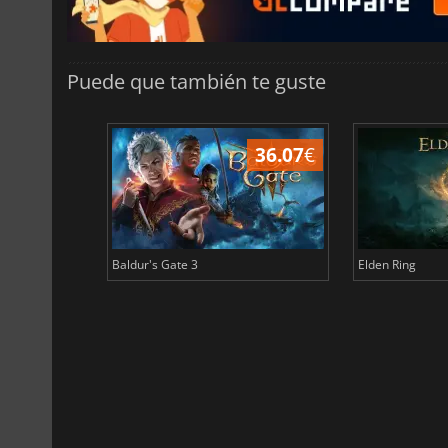
Puede que también te guste
45.03
€
36.07
€
Baldur's Gate 3
Elden Ring