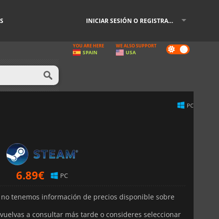
S
INICIAR SESIÓN O REGISTRARSE
YOU ARE HERE
WE ALSO SUPPORT
Dark
SPAIN
USA
mode
PC
6.89
€
PC
 no tenemos información de precios disponible sobre
elvas a consultar más tarde o consideres seleccionar