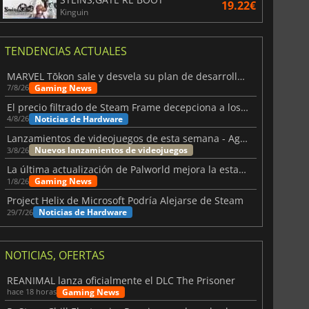
19.22€
Kinguin
TENDENCIAS ACTUALES
MARVEL Tōkon sale y desvela su plan de desarrollo para el primer año
Gaming News
7/8/26
El precio filtrado de Steam Frame decepciona a los usuarios
Noticias de Hardware
4/8/26
Lanzamientos de videojuegos de esta semana - Agosto de 2026 (semana 32)
Nuevos lanzamientos de videojuegos
3/8/26
La última actualización de Palworld mejora la estabilidad
Gaming News
1/8/26
Project Helix de Microsoft Podría Alejarse de Steam
Noticias de Hardware
29/7/26
NOTICIAS, OFERTAS
REANIMAL lanza oficialmente el DLC The Prisoner
Gaming News
hace 18 horas