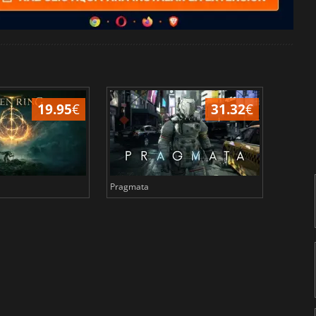
19.95
€
31.32
€
Pragmata
Total 