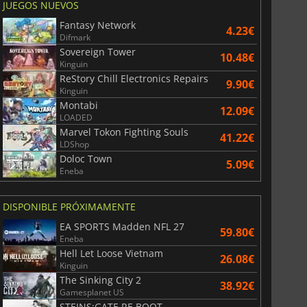
JUEGOS NUEVOS
Fantasy Network
4.23€
Difmark
Sovereign Tower
10.48€
Kinguin
ReStory Chill Electronics Repairs
9.90€
Kinguin
Montabi
12.09€
LOADED
Marvel Tokon Fighting Souls
41.22€
LDShop
Doloc Town
5.09€
Eneba
DISPONIBLE PRÓXIMAMENTE
EA SPORTS Madden NFL 27
59.80€
Eneba
Hell Let Loose Vietnam
26.08€
Kinguin
The Sinking City 2
38.92€
Gamesplanet US
STEINS;GATE RE BOOT