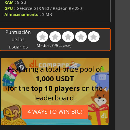
RAM
: 8 GB
GPU
: GeForce GTX 960 / Radeon R9 280
Almacenamiento
: 3 MB
Puntuación
de los
Media :
0
/
5
usuarios
(
0
votos)
Featuring a total prize pool of
1,000 USDT
for the
top 10 players
on the
leaderboard.
4 WAYS TO WIN BIG!