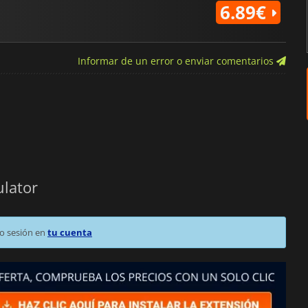
6.89€
Informar de un error o enviar comentarios
ulator
o sesión en
tu cuenta