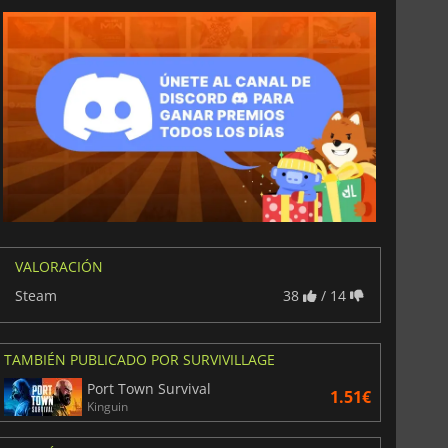
6.75
€
15.48
€
War WARHAMMER 3
Lies Of P
VALORACIÓN
Steam
38
/ 14
TAMBIÉN PUBLICADO POR SURVIVILLAGE
Port Town Survival
1.51€
Kinguin