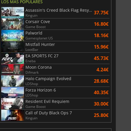
LOS MÁS POPULARES
Assassin's Creed Black Flag Resynced
37.75€
Kinguin
Corsair Cove
16.80€
Game Boost
Palworld
18.16€
Gamesplanet US
Mistfall Hunter
15.96€
LootBar
EA SPORTS FC 27
45.73€
Eneba
Moon Corona
4.24€
Difmark
Halo Campaign Evolved
28.68€
LDShop
Forza Horizon 6
40.35€
LDShop
Resident Evil Requiem
30.00€
Game Boost
Call of Duty Black Ops 7
25.80€
Kinguin