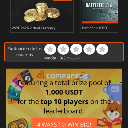
WWE 2K26 Virtual Currency
Battlefield 6 BFC
Puntuación de los
usuarios
Media :
0
/
5
(
0
votos)
Featuring a total prize pool of
1,000 USDT
for the
top 10 players
on the
leaderboard.
4 WAYS TO WIN BIG!