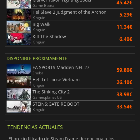
45.42€
Game Boost
HellSlave 2 Judgment of the Archon
5.29€
Kinguin
Big Walk
11.34€
Kinguin
Kill The Shadow
6.40€
Kinguin
DISPONIBLE PRÓXIMAMENTE
EA SPORTS Madden NFL 27
59.80€
Eneba
Hell Let Loose Vietnam
26.10€
Kinguin
The Sinking City 2
38.98€
Gamesplanet US
STEINS;GATE RE BOOT
33.54€
Kinguin
TENDENCIAS ACTUALES
El precio filtrado de Steam Frame decepciona a los usuarios