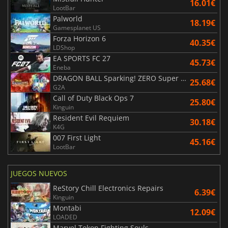
16.01€
LootBar
Palworld
18.19€
Gamesplanet US
Forza Horizon 6
40.35€
LDShop
EA SPORTS FC 27
45.73€
Eneba
DRAGON BALL Sparking! ZERO Super Limit Breaking NEO
25.68€
G2A
Call of Duty Black Ops 7
25.80€
Kinguin
Resident Evil Requiem
30.18€
K4G
007 First Light
45.16€
LootBar
JUEGOS NUEVOS
ReStory Chill Electronics Repairs
6.39€
Kinguin
Montabi
12.09€
LOADED
Marvel Tokon Fighting Souls