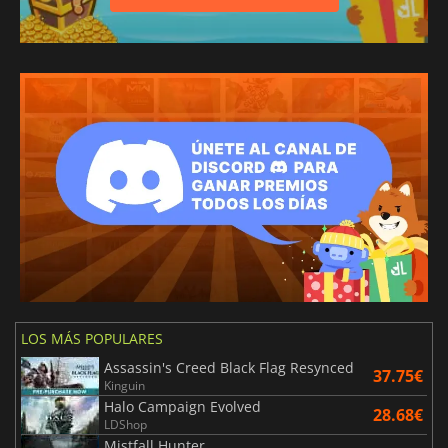
LOS MÁS POPULARES
Assassin's Creed Black Flag Resynced
37.75€
Kinguin
Halo Campaign Evolved
28.68€
LDShop
Mistfall Hunter