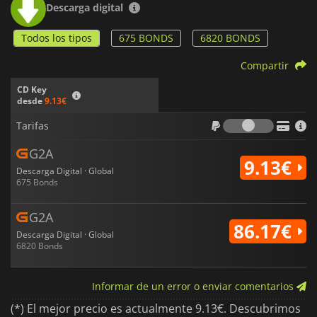
Descarga digital
Todos los tipos
675 BONDS
6820 BONDS
Compartir
CD Key
desde
9.13€
Tarifas
Tarifas
G2A
9.13€
Descarga Digital · Global
675 Bonds
G2A
86.17€
Descarga Digital · Global
6820 Bonds
Informar de un error o enviar comentarios
(*) El mejor precio es actualmente 9.13€. Descubrimos