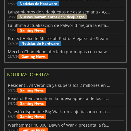
Noticias de Hardware
4/8/26
Lanzamientos de videojuegos de esta semana - Agosto de 2026 (semana 32)
Nuevos lanzamientos de videojuegos
3/8/26
La última actualización de Palworld mejora la estabilidad
Gaming News
1/8/26
Project Helix de Microsoft Podría Alejarse de Steam
Noticias de Hardware
29/7/26
Meccha Chameleon afectado por mapas con malware y Discord
Gaming News
28/7/26
NOTICIAS, OFERTAS
Resident Evil Veronica ya supera los 2 millones en listas de deseados
Gaming News
5/8/26
Beast of Reincarnation: la nueva apuesta de los creadores de Pokémon
Gaming News
5/8/26
Ya está disponible Big Walk, un viaje basado en la amistad
Gaming News
5/8/26
Warhammer 40.000: Dawn of War 4 presenta la facción de los Necrones
Gaming News
30/7/26