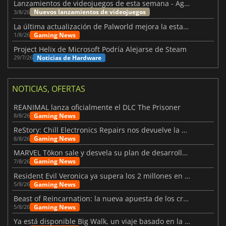
Lanzamientos de videojuegos de esta semana - Agosto de 2026 (semana 32)
Nuevos lanzamientos de videojuegos
3/8/26
La última actualización de Palworld mejora la estabilidad
Gaming News
1/8/26
Project Helix de Microsoft Podría Alejarse de Steam
Noticias de Hardware
29/7/26
NOTICIAS, OFERTAS
REANIMAL lanza oficialmente el DLC The Prisoner
Gaming News
8/8/26
ReStory: Chill Electronics Repairs nos devuelve la nostalgia de los 2000
Gaming News
8/8/26
MARVEL Tōkon sale y desvela su plan de desarrollo para el primer año
Gaming News
7/8/26
Resident Evil Veronica ya supera los 2 millones en listas de deseados
Gaming News
5/8/26
Beast of Reincarnation: la nueva apuesta de los creadores de Pokémon
Gaming News
5/8/26
Ya está disponible Big Walk, un viaje basado en la amistad