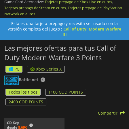
Game Card Alternative:
Tarjetas prepago de Xbox Live en euros
,
Tarjetas prepago de Steam en euros
,
Tarjetas prepago de PlayStation
Los PC comprados también se pueden utilizar para obtener
Network en euros
contenido del juego de otros títulos de Call of Duty que se
benefician de la funcionalidad de PC. Cada juego se vende
Esta es una tarjeta prepago y necesita ser usada con la
por separado.
versión completa del juego :
Call of Duty: Modern Warfare
III
Las mejores ofertas para tus Call of
Duty Modern Warfare 3 Points
PC
Xbox Series X
Battle.net
Todos los tipos
1100 COD POINTS
2400 COD POINTS
Compartir
CD Key
desde
8.69€