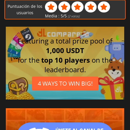
Puntuación de los
usuarios
Media :
5
/
5
(
2
votos)
Featuring a total prize pool of
1,000 USDT
for the
top 10 players
on the
leaderboard.
4 WAYS TO WIN BIG!