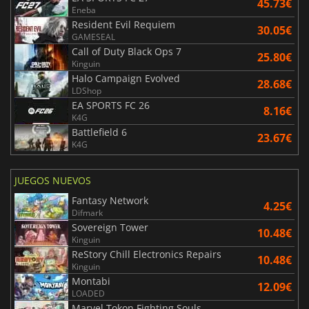
45.73€
Eneba
Resident Evil Requiem
30.05€
GAMESEAL
Call of Duty Black Ops 7
25.80€
Kinguin
Halo Campaign Evolved
28.68€
LDShop
EA SPORTS FC 26
8.16€
K4G
Battlefield 6
23.67€
K4G
JUEGOS NUEVOS
Fantasy Network
4.25€
Difmark
Sovereign Tower
10.48€
Kinguin
ReStory Chill Electronics Repairs
10.48€
Kinguin
Montabi
12.09€
LOADED
Marvel Tokon Fighting Souls