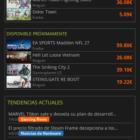
36.08€
Kinguin
Doloc Town
5.09€
Eneba
DISPONIBLE PRÓXIMAMENTE
EA SPORTS Madden NFL 27
59.80€
Eneba
Hell Let Loose Vietnam
26.08€
Kinguin
The Sinking City 2
39.10€
Gamesplanet US
STEINS;GATE RE BOOT
19.22€
Kinguin
TENDENCIAS ACTUALES
MARVEL Tōkon sale y desvela su plan de desarrollo para el primer año
Gaming News
7/8/26
El precio filtrado de Steam Frame decepciona a los usuarios
Noticias de Hardware
4/8/26