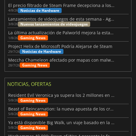
El precio filtrado de Steam Frame decepciona a los usuarios
Noticias de Hardware
4/8/26
Lanzamientos de videojuegos de esta semana - Agosto de 2026 (semana 32)
Nuevos lanzamientos de videojuegos
3/8/26
La última actualización de Palworld mejora la estabilidad
Gaming News
1/8/26
Project Helix de Microsoft Podría Alejarse de Steam
Noticias de Hardware
29/7/26
Meccha Chameleon afectado por mapas con malware y Discord
Gaming News
28/7/26
NOTICIAS, OFERTAS
Resident Evil Veronica ya supera los 2 millones en listas de deseados
Gaming News
5/8/26
Beast of Reincarnation: la nueva apuesta de los creadores de Pokémon
Gaming News
5/8/26
Ya está disponible Big Walk, un viaje basado en la amistad
Gaming News
5/8/26