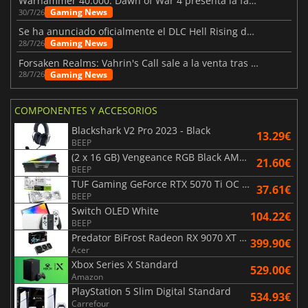
Warhammer 40.000: Dawn of War 4 presenta la facción de los Necrones
Gaming News
30/7/26
Se ha anunciado oficialmente el DLC Hell Rising de Nioh 3
Gaming News
28/7/26
Forsaken Realms: Vahrin's Call sale a la venta tras una década
Gaming News
28/7/26
COMPONENTES Y ACCESORIOS
Blackshark V2 Pro 2023 - Black
13.29€
BEEP
(2 x 16 GB) Vengeance RGB Black AMD Expo 6000 MHz - CAS 30
21.60€
BEEP
TUF Gaming GeForce RTX 5070 Ti OC White Edition 16GB
37.61€
BEEP
Switch OLED White
104.22€
BEEP
Predator BiFrost Radeon RX 9070 XT OC 16 Go
399.90€
Acer
Xbox Series X Standard
529.00€
Amazon
PlayStation 5 Slim Digital Standard
534.93€
Carrefour