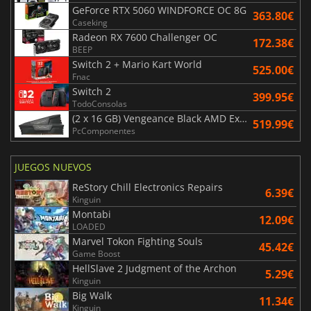
GeForce RTX 5060 WINDFORCE OC 8G
363.80€
Caseking
Radeon RX 7600 Challenger OC
172.38€
BEEP
Switch 2 + Mario Kart World
525.00€
Fnac
Switch 2
399.95€
TodoConsolas
(2 x 16 GB) Vengeance Black AMD Expo 6000 MHz - CAS 30
519.99€
PcComponentes
JUEGOS NUEVOS
ReStory Chill Electronics Repairs
6.39€
Kinguin
Montabi
12.09€
LOADED
Marvel Tokon Fighting Souls
45.42€
Game Boost
HellSlave 2 Judgment of the Archon
5.29€
Kinguin
Big Walk
11.34€
Kinguin