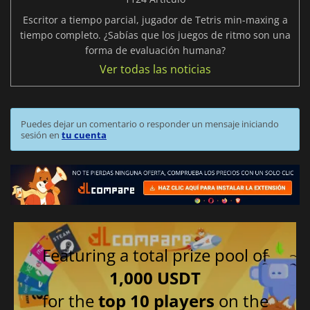
Escritor a tiempo parcial, jugador de Tetris min-maxing a
tiempo completo. ¿Sabías que los juegos de ritmo son una
forma de evaluación humana?
Ver todas las noticias
Puedes dejar un comentario o responder un mensaje iniciando
sesión en
tu cuenta
Featuring a total prize pool of
1,000 USDT
for the
top 10 players
on the