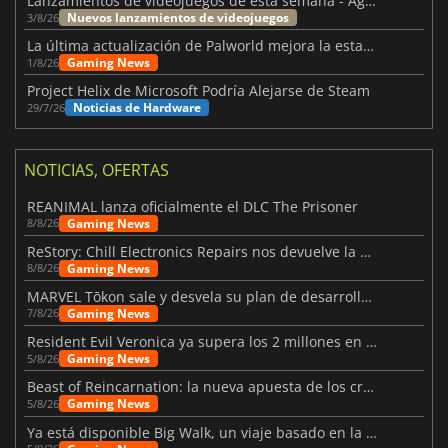
Lanzamientos de videojuegos de esta semana - Agosto de 2026 (semana 32)
Nuevos lanzamientos de videojuegos
3/8/26
La última actualización de Palworld mejora la estabilidad
Gaming News
1/8/26
Project Helix de Microsoft Podría Alejarse de Steam
Noticias de Hardware
29/7/26
NOTICIAS, OFERTAS
REANIMAL lanza oficialmente el DLC The Prisoner
Gaming News
8/8/26
ReStory: Chill Electronics Repairs nos devuelve la nostalgia de los 2000
Gaming News
8/8/26
MARVEL Tōkon sale y desvela su plan de desarrollo para el primer año
Gaming News
7/8/26
Resident Evil Veronica ya supera los 2 millones en listas de deseados
Gaming News
5/8/26
Beast of Reincarnation: la nueva apuesta de los creadores de Pokémon
Gaming News
5/8/26
Ya está disponible Big Walk, un viaje basado en la amistad