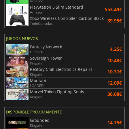
Amazon
PlayStation 5 Slim Standard
553.49€
Amazon
Xbox Wireless Controller Carbon Black
39.95€
TodoConsolas
JUEGOS NUEVOS
Fantasy Network
4.25€
Difmark
Sovereign Tower
10.48€
Kinguin
ReStory Chill Electronics Repairs
10.31€
Kinguin
Montabi
12.09€
LOADED
Marvel Tokon Fighting Souls
36.08€
Kinguin
DISPONIBLE PRÓXIMAMENTE
Grounded
14.75€
Kinguin