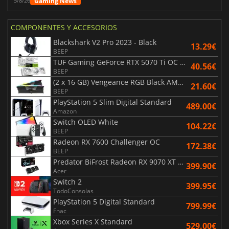
Gaming News
5/8/26
COMPONENTES Y ACCESORIOS
Blackshark V2 Pro 2023 - Black
13.29€
BEEP
TUF Gaming GeForce RTX 5070 Ti OC White Edition 16GB
40.56€
BEEP
(2 x 16 GB) Vengeance RGB Black AMD Expo 6000 MHz - CAS 30
21.60€
BEEP
PlayStation 5 Slim Digital Standard
489.00€
Amazon
Switch OLED White
104.22€
BEEP
Radeon RX 7600 Challenger OC
172.38€
BEEP
Predator BiFrost Radeon RX 9070 XT OC 16 Go
399.90€
Acer
Switch 2
399.95€
TodoConsolas
PlayStation 5 Digital Standard
799.99€
Fnac
Xbox Series X Standard
529.00€