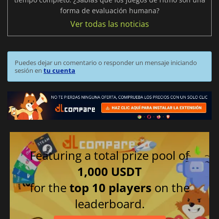
forma de evaluación humana?
Ver todas las noticias
Puedes dejar un comentario o responder un mensaje iniciando
sesión en
tu cuenta
Featuring a total prize pool of
1,000 USDT
for the
top 10 players
on the
leaderboard.