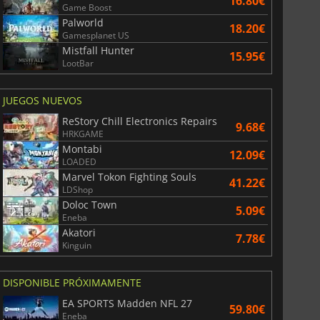
16.80€
Game Boost
Palworld
18.20€
Gamesplanet US
Mistfall Hunter
15.95€
LootBar
JUEGOS NUEVOS
ReStory Chill Electronics Repairs
9.68€
HRKGAME
Montabi
12.09€
LOADED
Marvel Tokon Fighting Souls
41.22€
LDShop
Doloc Town
5.09€
Eneba
Akatori
7.78€
Kinguin
DISPONIBLE PRÓXIMAMENTE
EA SPORTS Madden NFL 27
59.80€
Eneba