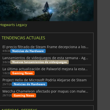
Hogwarts Legacy
TENDENCIAS ACTUALES
El precio filtrado de Steam Frame decepciona a los usuarios
Noticias de Hardware
4/8/26
Lanzamientos de videojuegos de esta semana - Agosto de 2026 (semana 32)
Nuevos lanzamientos de videojuegos
3/8/26
La última actualización de Palworld mejora la estabilidad
Gaming News
1/8/26
Project Helix de Microsoft Podría Alejarse de Steam
Noticias de Hardware
29/7/26
Meccha Chameleon afectado por mapas con malware y Discord
Gaming News
28/7/26