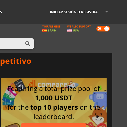
S
INICIAR SESIÓN O REGISTRARSE
YOU ARE HERE
WE ALSO SUPPORT
Dark
SPAIN
USA
mode
petitivo
Featuring a total prize pool of
1,000 USDT
for the
top 10 players
on the
leaderboard.