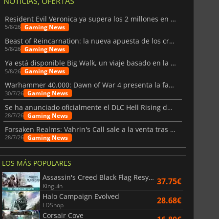
NOTICIAS, OFERTAS
Resident Evil Veronica ya supera los 2 millones en listas de deseados
Gaming News
5/8/26
Beast of Reincarnation: la nueva apuesta de los creadores de Pokémon
Gaming News
5/8/26
Ya está disponible Big Walk, un viaje basado en la amistad
Gaming News
5/8/26
Warhammer 40.000: Dawn of War 4 presenta la facción de los Necrones
Gaming News
30/7/26
Se ha anunciado oficialmente el DLC Hell Rising de Nioh 3
Gaming News
28/7/26
Forsaken Realms: Vahrin's Call sale a la venta tras una década
Gaming News
28/7/26
LOS MÁS POPULARES
Assassin's Creed Black Flag Resynced
37.75€
Kinguin
Halo Campaign Evolved
28.68€
LDShop
Corsair Cove