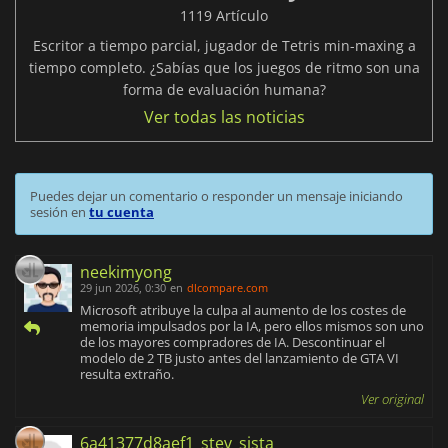
1119 Artículo
Escritor a tiempo parcial, jugador de Tetris min-maxing a
tiempo completo. ¿Sabías que los juegos de ritmo son una
forma de evaluación humana?
Ver todas las noticias
Puedes dejar un comentario o responder un mensaje iniciando
sesión en
tu cuenta
neekimyong
29 jun 2026, 0:30
en
dlcompare.com
Microsoft atribuye la culpa al aumento de los costes de
memoria impulsados por la IA, pero ellos mismos son uno
de los mayores compradores de IA. Descontinuar el
modelo de 2 TB justo antes del lanzamiento de GTA VI
resulta extraño.
Ver original
6a41377d8aef1_stev_sista