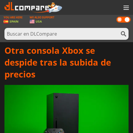
YOU ARE HERE
WE ALSO SUPPORT
Dark
JUEGOS
SPAIN
USA
mode
TARJETAS PREPAGO
SOFTWARE
Otra consola Xbox se
REWARDS
despide tras la subida de
HARDWARE
precios
NOTICIAS
INICIAR SESIÓN O REGISTRARSE