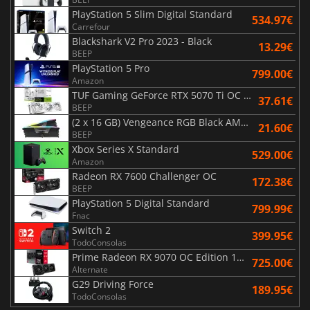
PlayStation 5 Slim Digital Standard
534.97€
Carrefour
Blackshark V2 Pro 2023 - Black
13.29€
BEEP
PlayStation 5 Pro
799.00€
Amazon
TUF Gaming GeForce RTX 5070 Ti OC White Edition 16GB
37.61€
BEEP
(2 x 16 GB) Vengeance RGB Black AMD Expo 6000 MHz - CAS 30
21.60€
BEEP
Xbox Series X Standard
529.00€
Amazon
Radeon RX 7600 Challenger OC
172.38€
BEEP
PlayStation 5 Digital Standard
799.99€
Fnac
Switch 2
399.95€
TodoConsolas
Prime Radeon RX 9070 OC Edition 16GB
725.00€
Alternate
G29 Driving Force
189.95€
TodoConsolas