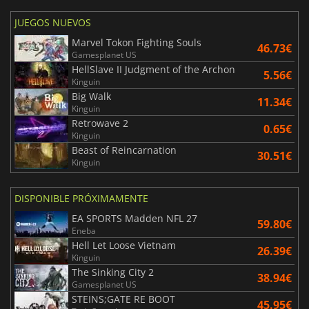
JUEGOS NUEVOS
Marvel Tokon Fighting Souls
46.73€
Gamesplanet US
HellSlave II Judgment of the Archon
5.56€
Kinguin
Big Walk
11.34€
Kinguin
Retrowave 2
0.65€
Kinguin
Beast of Reincarnation
30.51€
Kinguin
DISPONIBLE PRÓXIMAMENTE
EA SPORTS Madden NFL 27
59.80€
Eneba
Hell Let Loose Vietnam
26.39€
Kinguin
The Sinking City 2
38.94€
Gamesplanet US
STEINS;GATE RE BOOT
45.95€