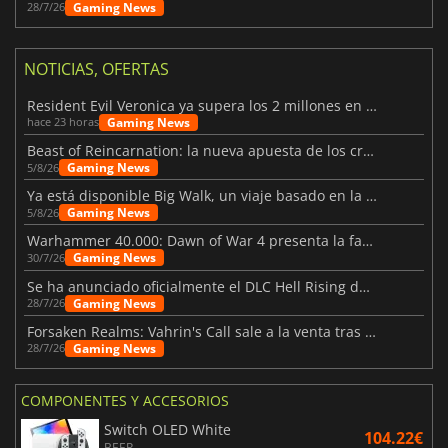
Gaming News
28/7/26
NOTICIAS, OFERTAS
Resident Evil Veronica ya supera los 2 millones en listas de deseados
Gaming News
hace 23 horas
Beast of Reincarnation: la nueva apuesta de los creadores de Pokémon
Gaming News
5/8/26
Ya está disponible Big Walk, un viaje basado en la amistad
Gaming News
5/8/26
Warhammer 40.000: Dawn of War 4 presenta la facción de los Necrones
Gaming News
30/7/26
Se ha anunciado oficialmente el DLC Hell Rising de Nioh 3
Gaming News
28/7/26
Forsaken Realms: Vahrin's Call sale a la venta tras una década
Gaming News
28/7/26
COMPONENTES Y ACCESORIOS
Switch OLED White
104.22€
BEEP