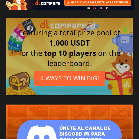
Featuring a total prize pool of
1,000 USDT
for the
top 10 players
on the
leaderboard.
4 WAYS TO WIN BIG!