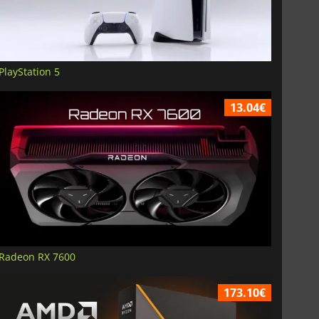
PlayStation 5
13.04€
Radeon RX 7600
173.10€