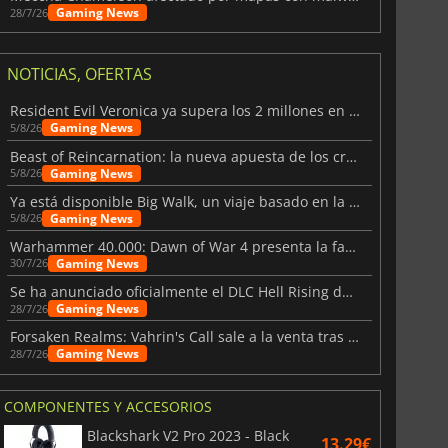
Gaming News
28/7/26
NOTICIAS, OFERTAS
Resident Evil Veronica ya supera los 2 millones en listas de deseados
Gaming News
5/8/26
Beast of Reincarnation: la nueva apuesta de los creadores de Pokémon
Gaming News
5/8/26
Ya está disponible Big Walk, un viaje basado en la amistad
Gaming News
5/8/26
Warhammer 40.000: Dawn of War 4 presenta la facción de los Necrones
Gaming News
30/7/26
Se ha anunciado oficialmente el DLC Hell Rising de Nioh 3
Gaming News
28/7/26
Forsaken Realms: Vahrin's Call sale a la venta tras una década
Gaming News
28/7/26
COMPONENTES Y ACCESORIOS
Blackshark V2 Pro 2023 - Black
13.29€