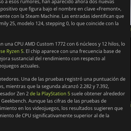
eso a esos rumores, han aparecido ahora dos nuevas
ositivo que figura bajo el nombre en clave «Fremont»,
nte con la Steam Machine. Las entradas identifican que
ily 25, modelo 124, stepping 0, lo que coincide con la
n una CPU AMD Custom 1772 con 6 núcleos y 12 hilos, lo
ase Ryzen 5
. El chip aparece con una frecuencia base de
ejora sustancial del rendimiento con respecto al
eojuegos actuales.
tedores. Una de las pruebas registró una puntuación de
os, mientras que la segunda alcanzó 2.282 y 7.392,
cesador Zen 2
de la PlayStation 5
suele obtener alrededor
 Geekbench. Aunque las cifras de las pruebas de
miento en los videojuegos, los resultados sugieren que
miento de CPU significativamente superior al de la