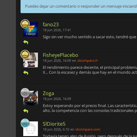
Puedes dejar un comentario o responder un mensaje iniciand
fano23
18 jun 2026, 17:41
Sigo sin ver mucho sentido a sacar esto, tendré qu
FisheyePlacebo
18 jun 2026, 16:09
en
dlcompare.fr
El rendimiento parece decente, el principal problema
X... Con la escasez y demás que hay en el mundo act
Zoga
18 jun 2026, 16:09
Estoy esperando por el precio final. Las caracterís
alto, la competencia con las consolas tradicionales
SlDiorite5
18 jun 2026, 6:10
en
dlcompare.com
Todavía tengo algo de ilusión, pero después de la s