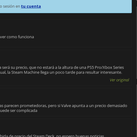
o sesión en
tu cuenta
e ver como funciona
 será su precio, que no estará a la altura de una PS5 Pro/Xbox Series
ual, la Steam Machine llega un poco tarde para resultar interesante.
Ver original
ticas parecen prometedoras, pero si Valve apunta a un precio demasiado
 puede ser complicada
ubida de precio del Steam Deck, no espero buenas noticias.