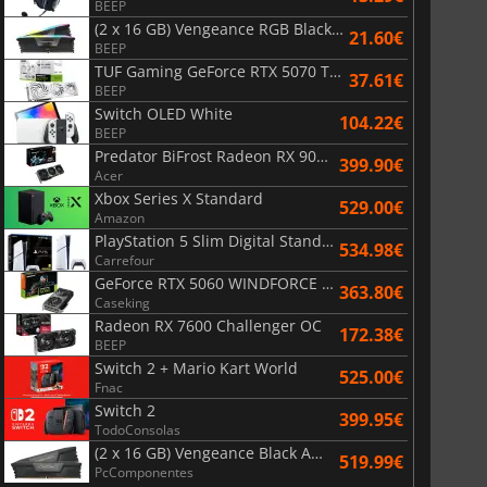
BEEP
(2 x 16 GB) Vengeance RGB Black AMD Expo 6000 MHz - CAS 30
21.60€
BEEP
TUF Gaming GeForce RTX 5070 Ti OC White Edition 16GB
37.61€
BEEP
Switch OLED White
104.22€
BEEP
Predator BiFrost Radeon RX 9070 XT OC 16 Go
399.90€
Acer
Xbox Series X Standard
529.00€
Amazon
PlayStation 5 Slim Digital Standard
534.98€
Carrefour
GeForce RTX 5060 WINDFORCE OC 8G
363.80€
Caseking
Radeon RX 7600 Challenger OC
172.38€
BEEP
Switch 2 + Mario Kart World
525.00€
Fnac
Switch 2
399.95€
TodoConsolas
(2 x 16 GB) Vengeance Black AMD Expo 6000 MHz - CAS 30
519.99€
PcComponentes