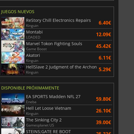
JUEGOS NUEVOS
ReStory Chill Electronics Repairs
6.40€
Kinguin
Montabi
12.09€
LOADED
Marvel Tokon Fighting Souls
45.42€
Game Boost
Akatori
6.11€
Kinguin
HellSlave 2 Judgment of the Archon
5.29€
Kinguin
DISPONIBLE PRÓXIMAMENTE
EA SPORTS Madden NFL 27
59.80€
Eneba
Hell Let Loose Vietnam
26.10€
Kinguin
The Sinking City 2
39.00€
Gamesplanet US
STEINS;GATE RE BOOT
25.33€