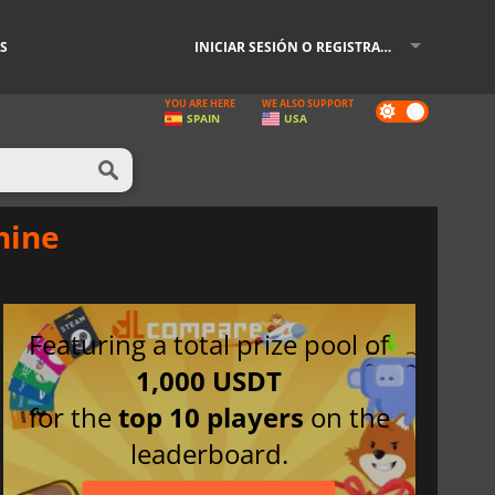
S
INICIAR SESIÓN O REGISTRARSE
YOU ARE HERE
WE ALSO SUPPORT
Dark
SPAIN
USA
mode
hine
Featuring a total prize pool of
1,000 USDT
for the
top 10 players
on the
leaderboard.