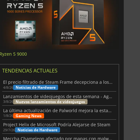
Ryzen 5 9000
TENDENCIAS ACTUALES
El precio filtrado de Steam Frame decepciona a los usuarios
Noticias de Hardware
4/8/26
Lanzamientos de videojuegos de esta semana - Agosto de 2026 (semana 32)
Nuevos lanzamientos de videojuegos
3/8/26
La última actualización de Palworld mejora la estabilidad
Gaming News
1/8/26
Project Helix de Microsoft Podría Alejarse de Steam
Noticias de Hardware
29/7/26
Meccha Chameleon afectado por mapas con malware y Discord