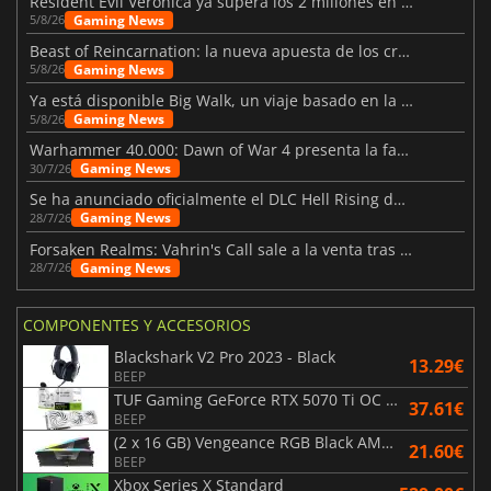
Resident Evil Veronica ya supera los 2 millones en listas de deseados
Gaming News
5/8/26
Beast of Reincarnation: la nueva apuesta de los creadores de Pokémon
Gaming News
5/8/26
Ya está disponible Big Walk, un viaje basado en la amistad
Gaming News
5/8/26
Warhammer 40.000: Dawn of War 4 presenta la facción de los Necrones
Gaming News
30/7/26
Se ha anunciado oficialmente el DLC Hell Rising de Nioh 3
Gaming News
28/7/26
Forsaken Realms: Vahrin's Call sale a la venta tras una década
Gaming News
28/7/26
COMPONENTES Y ACCESORIOS
Blackshark V2 Pro 2023 - Black
13.29€
BEEP
TUF Gaming GeForce RTX 5070 Ti OC White Edition 16GB
37.61€
BEEP
(2 x 16 GB) Vengeance RGB Black AMD Expo 6000 MHz - CAS 30
21.60€
BEEP
Xbox Series X Standard