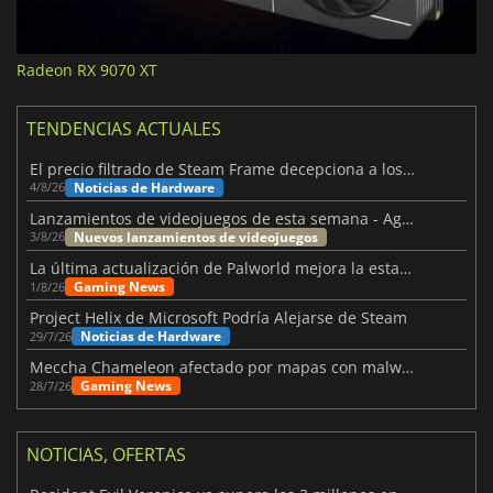
Radeon RX 9070 XT
TENDENCIAS ACTUALES
El precio filtrado de Steam Frame decepciona a los usuarios
Noticias de Hardware
4/8/26
Lanzamientos de videojuegos de esta semana - Agosto de 2026 (semana 32)
Nuevos lanzamientos de videojuegos
3/8/26
La última actualización de Palworld mejora la estabilidad
Gaming News
1/8/26
Project Helix de Microsoft Podría Alejarse de Steam
Noticias de Hardware
29/7/26
Meccha Chameleon afectado por mapas con malware y Discord
Gaming News
28/7/26
NOTICIAS, OFERTAS