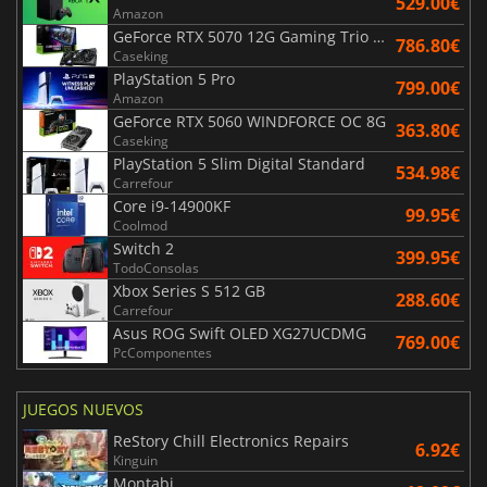
529.00€
Amazon
GeForce RTX 5070 12G Gaming Trio OC Black
786.80€
Caseking
PlayStation 5 Pro
799.00€
Amazon
GeForce RTX 5060 WINDFORCE OC 8G
363.80€
Caseking
PlayStation 5 Slim Digital Standard
534.98€
Carrefour
Core i9-14900KF
99.95€
Coolmod
Switch 2
399.95€
TodoConsolas
Xbox Series S 512 GB
288.60€
Carrefour
Asus ROG Swift OLED XG27UCDMG
769.00€
PcComponentes
JUEGOS NUEVOS
ReStory Chill Electronics Repairs
6.92€
Kinguin
Montabi