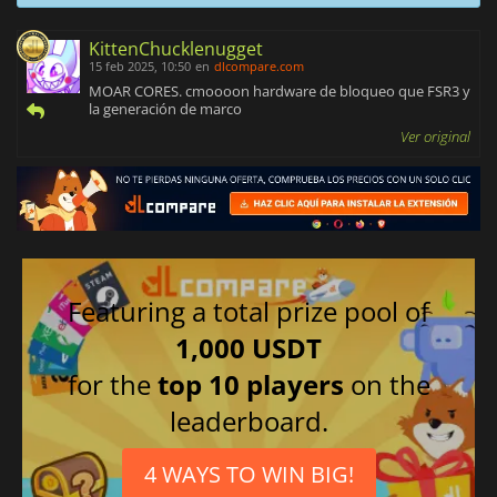
KittenChucklenugget
15 feb 2025, 10:50
en
dlcompare.com
MOAR CORES. cmoooon hardware de bloqueo que FSR3 y
la generación de marco
Ver original
Featuring a total prize pool of
1,000 USDT
for the
top 10 players
on the
leaderboard.
4 WAYS TO WIN BIG!