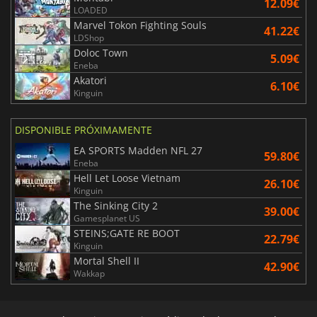
12.09€
LOADED
Marvel Tokon Fighting Souls
41.22€
LDShop
Doloc Town
5.09€
Eneba
Akatori
6.10€
Kinguin
DISPONIBLE PRÓXIMAMENTE
EA SPORTS Madden NFL 27
59.80€
Eneba
Hell Let Loose Vietnam
26.10€
Kinguin
The Sinking City 2
39.00€
Gamesplanet US
STEINS;GATE RE BOOT
22.79€
Kinguin
Mortal Shell II
42.90€
Wakkap