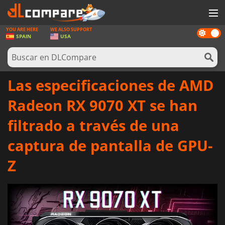
YOU ARE HERE
WE ALSO SUPPORT
Dark
JUEGOS
SPAIN
USA
mode
TARJETAS PREPAGO
SOFTWARE
Las especificaciones de AMD
REWARDS
Radeon RX 9070 XT se han
HARDWARE
filtrado a través de una
NOTICIAS
captura de pantalla de GPU-
INICIAR SESIÓN O REGISTRARSE
Z