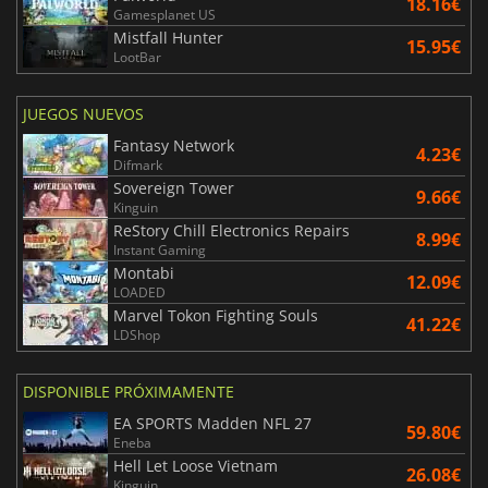
18.16€
Gamesplanet US
Mistfall Hunter
15.95€
LootBar
JUEGOS NUEVOS
Fantasy Network
4.23€
Difmark
Sovereign Tower
9.66€
Kinguin
ReStory Chill Electronics Repairs
8.99€
Instant Gaming
Montabi
12.09€
LOADED
Marvel Tokon Fighting Souls
41.22€
LDShop
DISPONIBLE PRÓXIMAMENTE
EA SPORTS Madden NFL 27
59.80€
Eneba
Hell Let Loose Vietnam
26.08€
Kinguin