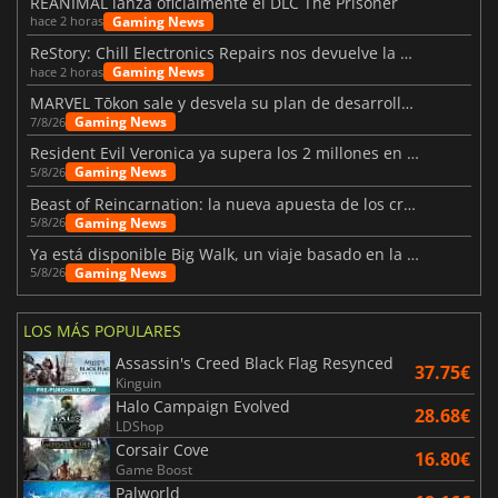
REANIMAL lanza oficialmente el DLC The Prisoner
Gaming News
hace 2 horas
ReStory: Chill Electronics Repairs nos devuelve la nostalgia de los 2000
Gaming News
hace 2 horas
MARVEL Tōkon sale y desvela su plan de desarrollo para el primer año
Gaming News
7/8/26
Resident Evil Veronica ya supera los 2 millones en listas de deseados
Gaming News
5/8/26
Beast of Reincarnation: la nueva apuesta de los creadores de Pokémon
Gaming News
5/8/26
Ya está disponible Big Walk, un viaje basado en la amistad
Gaming News
5/8/26
LOS MÁS POPULARES
Assassin's Creed Black Flag Resynced
37.75€
Kinguin
Halo Campaign Evolved
28.68€
LDShop
Corsair Cove
16.80€
Game Boost
Palworld