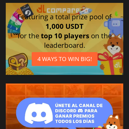
Featuring a total prize pool of
1,000 USDT
for the
top 10 players
on the
leaderboard.
4 WAYS TO WIN BIG!