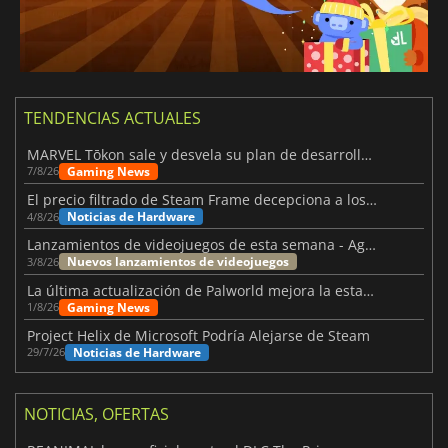
TENDENCIAS ACTUALES
MARVEL Tōkon sale y desvela su plan de desarrollo para el primer año
Gaming News
7/8/26
El precio filtrado de Steam Frame decepciona a los usuarios
Noticias de Hardware
4/8/26
Lanzamientos de videojuegos de esta semana - Agosto de 2026 (semana 32)
Nuevos lanzamientos de videojuegos
3/8/26
La última actualización de Palworld mejora la estabilidad
Gaming News
1/8/26
Project Helix de Microsoft Podría Alejarse de Steam
Noticias de Hardware
29/7/26
NOTICIAS, OFERTAS