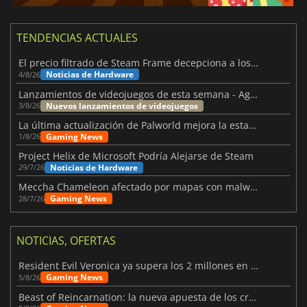
TENDENCIAS ACTUALES
El precio filtrado de Steam Frame decepciona a los usuarios
Noticias de Hardware
4/8/26
Lanzamientos de videojuegos de esta semana - Agosto de 2026 (semana 32)
Nuevos lanzamientos de videojuegos
3/8/26
La última actualización de Palworld mejora la estabilidad
Gaming News
1/8/26
Project Helix de Microsoft Podría Alejarse de Steam
Noticias de Hardware
29/7/26
Meccha Chameleon afectado por mapas con malware y Discord
Gaming News
28/7/26
NOTICIAS, OFERTAS
Resident Evil Veronica ya supera los 2 millones en listas de deseados
Gaming News
5/8/26
Beast of Reincarnation: la nueva apuesta de los creadores de Pokémon