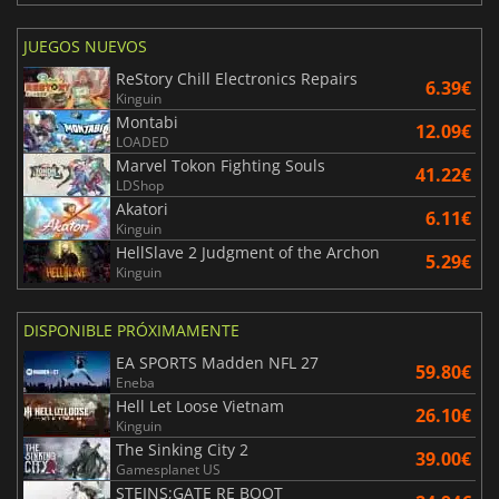
JUEGOS NUEVOS
ReStory Chill Electronics Repairs
6.39€
Kinguin
Montabi
12.09€
LOADED
Marvel Tokon Fighting Souls
41.22€
LDShop
Akatori
6.11€
Kinguin
HellSlave 2 Judgment of the Archon
5.29€
Kinguin
DISPONIBLE PRÓXIMAMENTE
EA SPORTS Madden NFL 27
59.80€
Eneba
Hell Let Loose Vietnam
26.10€
Kinguin
The Sinking City 2
39.00€
Gamesplanet US
STEINS;GATE RE BOOT