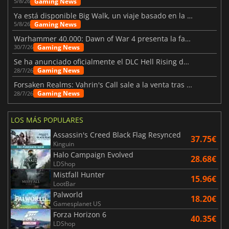
Gaming News
5/8/26
Ya está disponible Big Walk, un viaje basado en la amistad
Gaming News
5/8/26
Warhammer 40.000: Dawn of War 4 presenta la facción de los Necrones
Gaming News
30/7/26
Se ha anunciado oficialmente el DLC Hell Rising de Nioh 3
Gaming News
28/7/26
Forsaken Realms: Vahrin's Call sale a la venta tras una década
Gaming News
28/7/26
LOS MÁS POPULARES
Assassin's Creed Black Flag Resynced
37.75€
Kinguin
Halo Campaign Evolved
28.68€
LDShop
Mistfall Hunter
15.96€
LootBar
Palworld
18.20€
Gamesplanet US
Forza Horizon 6
40.35€
LDShop