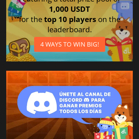
1,000 USDT
for the
top 10 players
on the
leaderboard.
4 WAYS TO WIN BIG!