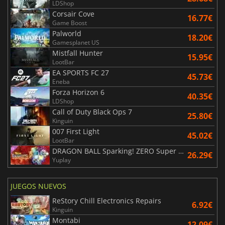
LDShop
Corsair Cove
16.77€
Game Boost
Palworld
18.20€
Gamesplanet US
Mistfall Hunter
15.95€
LootBar
EA SPORTS FC 27
45.73€
Eneba
Forza Horizon 6
40.35€
LDShop
Call of Duty Black Ops 7
25.80€
Kinguin
007 First Light
45.02€
LootBar
DRAGON BALL Sparking! ZERO Super Limit Breaking NEO
26.29€
Yuplay
JUEGOS NUEVOS
ReStory Chill Electronics Repairs
6.92€
Kinguin
Montabi
12.09€