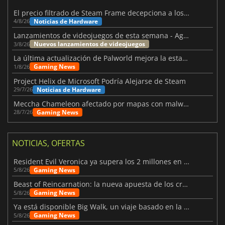
El precio filtrado de Steam Frame decepciona a los usuarios
Noticias de Hardware
4/8/26
Lanzamientos de videojuegos de esta semana - Agosto de 2026 (semana 32)
Nuevos lanzamientos de videojuegos
3/8/26
La última actualización de Palworld mejora la estabilidad
Gaming News
1/8/26
Project Helix de Microsoft Podría Alejarse de Steam
Noticias de Hardware
29/7/26
Meccha Chameleon afectado por mapas con malware y Discord
Gaming News
28/7/26
NOTICIAS, OFERTAS
Resident Evil Veronica ya supera los 2 millones en listas de deseados
Gaming News
5/8/26
Beast of Reincarnation: la nueva apuesta de los creadores de Pokémon
Gaming News
5/8/26
Ya está disponible Big Walk, un viaje basado en la amistad
Gaming News
5/8/26