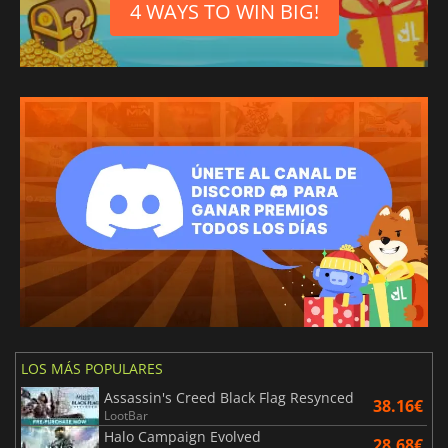
4 WAYS TO WIN BIG!
LOS MÁS POPULARES
Assassin's Creed Black Flag Resynced
38.16€
LootBar
Halo Campaign Evolved
28.68€