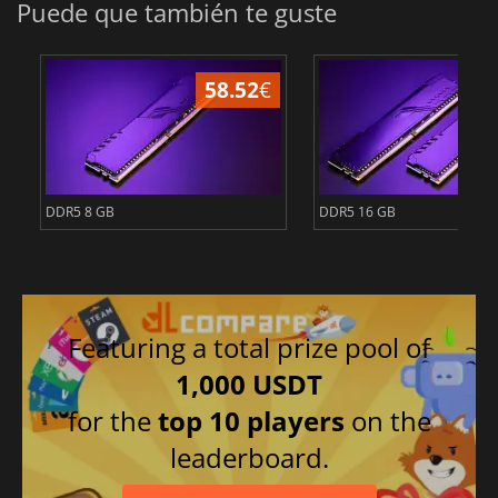
Puede que también te guste
58.52
€
1
DDR5 8 GB
DDR5 16 GB
Featuring a total prize pool of
1,000 USDT
for the
top 10 players
on the
leaderboard.