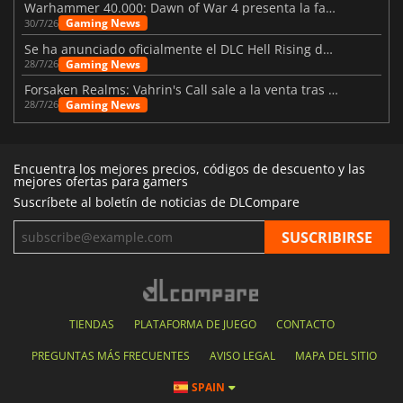
Warhammer 40.000: Dawn of War 4 presenta la facción de los Necrones
Gaming News
30/7/26
Se ha anunciado oficialmente el DLC Hell Rising de Nioh 3
Gaming News
28/7/26
Forsaken Realms: Vahrin's Call sale a la venta tras una década
Gaming News
28/7/26
Encuentra los mejores precios, códigos de descuento y las
mejores ofertas para gamers
Suscríbete al boletín de noticias de DLCompare
TIENDAS
PLATAFORMA DE JUEGO
CONTACTO
PREGUNTAS MÁS FRECUENTES
AVISO LEGAL
MAPA DEL SITIO
SPAIN