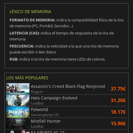
LÉXICO DE MEMORIA
FORMATO DE MEMORIA:
indica la compatibilidad física de la tira
de memoria (PC, Portátil, Servidor...)
LATENCIA (CAS):
indica el tiempo de respuesta de la tira de
memoria
FRECUENCIA:
indica la velocidad a la que una tira de memoria
puede escribir o leer datos
RGB:
indica si la tira de memoria tiene LEDs de colores
LOS MÁS POPULARES
Assassin's Creed Black Flag Resynced
37.75€
Kinguin
Halo Campaign Evolved
31.20€
LootBar
Palworld
18.17€
Gamesplanet US
Mistfall Hunter
15.96€
LootBar
EA SPORTS FC 27