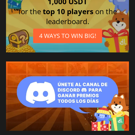
1,000 USDT
for the
top 10 players
on the
leaderboard.
4 WAYS TO WIN BIG!