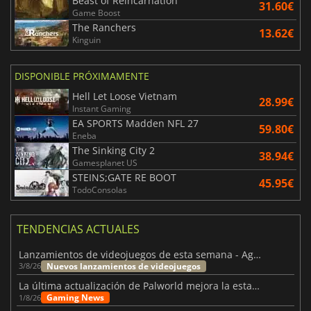
Beast of Reincarnation
31.60€
Game Boost
The Ranchers
13.62€
Kinguin
DISPONIBLE PRÓXIMAMENTE
Hell Let Loose Vietnam
28.99€
Instant Gaming
EA SPORTS Madden NFL 27
59.80€
Eneba
The Sinking City 2
38.94€
Gamesplanet US
STEINS;GATE RE BOOT
45.95€
TodoConsolas
TENDENCIAS ACTUALES
Lanzamientos de videojuegos de esta semana - Agosto de 2026 (semana 32)
Nuevos lanzamientos de videojuegos
3/8/26
La última actualización de Palworld mejora la estabilidad
Gaming News
1/8/26