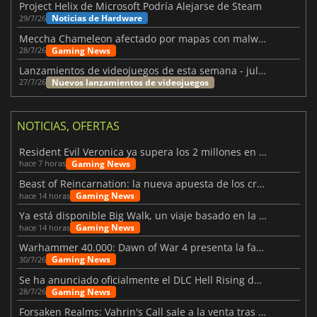
Project Helix de Microsoft Podría Alejarse de Steam
Noticias de Hardware
29/7/26
Meccha Chameleon afectado por mapas con malware y Discord
Gaming News
28/7/26
Lanzamientos de videojuegos de esta semana - julio 2026 (semana 31)
Nuevos lanzamientos de videojuegos
27/7/26
NOTICIAS, OFERTAS
Resident Evil Veronica ya supera los 2 millones en listas de deseados
Gaming News
hace 7 horas
Beast of Reincarnation: la nueva apuesta de los creadores de Pokémon
Gaming News
hace 14 horas
Ya está disponible Big Walk, un viaje basado en la amistad
Gaming News
hace 14 horas
Warhammer 40.000: Dawn of War 4 presenta la facción de los Necrones
Gaming News
30/7/26
Se ha anunciado oficialmente el DLC Hell Rising de Nioh 3
Gaming News
28/7/26
Forsaken Realms: Vahrin's Call sale a la venta tras una década