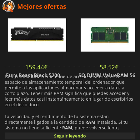
Mejores ofertas
159.44
€
58.52
€
Fury Beast Black 5200 MHz - CAS 40
SO-DIMM ValueRAM 5600 MHz - CAS 46
La memoria
RAM
, o memoria de acceso aleatorio, es el
espacio de almacenamiento temporal del ordenador que
permite a las aplicaciones almacenar y acceder a datos a
corto plazo. Tener más RAM significa que puedes acceder y
leer más datos casi instantáneamente en lugar de escribirlos
en el disco duro.
La velocidad y el rendimiento de tu sistema están
directamente ligados a la cantidad de
RAM
instalada. Si tu
sistema no tiene suficiente
RAM
, puede volverse lento,
especialmente al realizar varias tareas o abrir varios
Seguir leyendo
programas o aplicaciones a la vez.