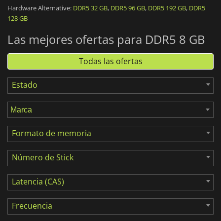
Hardware Alternative:
DDR5 32 GB
,
DDR5 96 GB
,
DDR5 192 GB
,
DDR5
8 GB de RAM
es la configuración más asequible actualmente.
128 GB
Esto representa un stick de 8 GB y es, por ejemplo, la
recomendación mínima para jugar a
Fortnite
.
Las mejores ofertas para DDR5 8 GB
Todas las ofertas
Estado
Formato de memoria
Número de Stick
Latencia (CAS)
Frecuencia