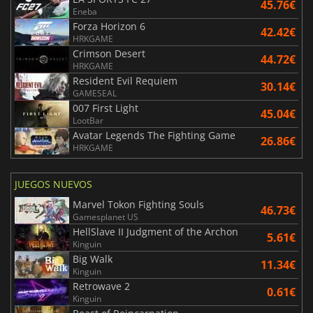
45.76€
Eneba
Forza Horizon 6
42.42€
HRKGAME
Crimson Desert
44.72€
HRKGAME
Resident Evil Requiem
30.14€
GAMESEAL
007 First Light
45.04€
LootBar
Avatar Legends The Fighting Game
26.86€
HRKGAME
JUEGOS NUEVOS
Marvel Tokon Fighting Souls
46.73€
Gamesplanet US
HellSlave II Judgment of the Archon
5.61€
Kinguin
Big Walk
11.34€
Kinguin
Retrowave 2
0.61€
Kinguin