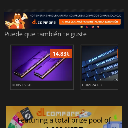
Puede que también te guste
14.83
€
40
DDR5 16 GB
DDR5 24 GB
Featuring a total prize pool of